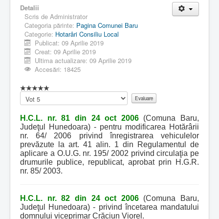
Detalii
Scris de
Administrator
Categoria părinte:
Pagina Comunei Baru
Categorie:
Hotarâri Consiliu Local
Publicat: 09 Aprilie 2019
Creat: 09 Aprilie 2019
Ultima actualizare: 09 Aprilie 2019
Accesări: 18425
Vă
rugăm
să
H.C.L. nr. 81 din 24 oct 2006
(Comuna Baru,
evaluați
Judeţul Hunedoara) - pentru modificarea Hotărârii
nr. 64/ 2006 privind înregistrarea vehiculelor
prevăzute la art. 41 alin. 1 din Regulamentul de
aplicare a O.U.G. nr. 195/ 2002 privind circulaţia pe
drumurile publice, republicat, aprobat prin H.G.R.
nr. 85/ 2003.
H.C.L. nr. 82 din 24 oct 2006
(Comuna Baru,
Judeţul Hunedoara) - privind încetarea mandatului
domnului viceprimar Crăciun Viorel.