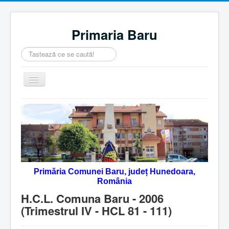
Primaria Baru
Căutare
...
Comută
navigarea
Home
Despre noi
Noutăţi
Contact
Primăria Comunei Baru, județ Hunedoara,
Servicii Online
România
Monitorul Oficial Local
H.C.L. Comuna Baru - 2006
(Trimestrul IV - HCL 81 - 111)