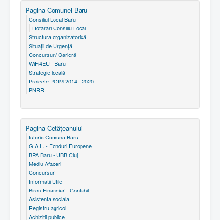
Pagina Comunei Baru
Consiliul Local Baru
Hotărâri Consiliu Local
Structura organizatorică
Situaţii de Urgenţă
Concursuri/ Carieră
WiFi4EU - Baru
Strategie locală
Proiecte POIM 2014 - 2020
PNRR
Pagina Cetăţeanului
Istoric Comuna Baru
G.A.L. - Fonduri Europene
BPA Baru - UBB Cluj
Mediu Afaceri
Concursuri
Informatii Utile
Birou Financiar - Contabil
Asistenta sociala
Registru agricol
Achizitii publice