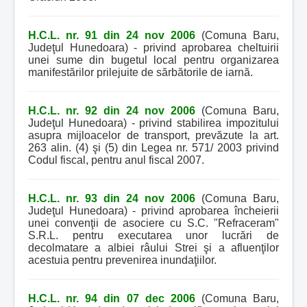
H.C.L. nr. 91 din 24 nov 2006
(Comuna Baru,
Judeţul Hunedoara) - privind aprobarea cheltuirii
unei sume din bugetul local pentru organizarea
manifestărilor prilejuite de sărbătorile de iarnă.
H.C.L. nr. 92 din 24 nov 2006
(Comuna Baru,
Judeţul Hunedoara) - privind stabilirea impozitului
asupra mijloacelor de transport, prevăzute la art.
263 alin. (4) şi (5) din Legea nr. 571/ 2003 privind
Codul fiscal, pentru anul fiscal 2007.
H.C.L. nr. 93 din 24 nov 2006
(Comuna Baru,
Judeţul Hunedoara) - privind aprobarea încheierii
unei convenţii de asociere cu S.C. "Refraceram"
S.R.L. pentru executarea unor lucrări de
decolmatare a albiei râului Strei şi a afluenţilor
acestuia pentru prevenirea inundaţiilor.
H.C.L. nr. 94 din 07 dec 2006
(Comuna Baru,