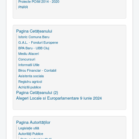
Proiecte POIM 2014 - 2020
PNRR
Pagina Cetăţeanului
Istoric Comuna Baru
G.A.L. - Fonduri Europene
BPA Baru - UBB Cluj
Mediu Afaceri
Concursuri
Informatii Utile
Birou Financiar - Contabil
Asistenta sociala
Registru agricol
Achizitii publice
Pagina Cetăţeanului (2)
Alegeri Locale si Europarlamentare 9 iunie 2024
Pagina Autorităţilor
Legislaţie utilă
Autorităţi Publice