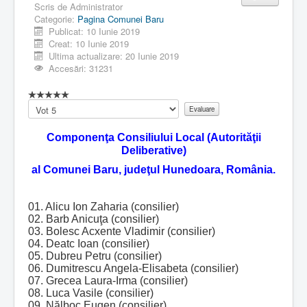
Scris de
Administrator
Categorie:
Pagina Comunei Baru
Publicat: 10 Iunie 2019
Creat: 10 Iunie 2019
Ultima actualizare: 20 Iunie 2019
Accesări: 31231
Vă
rugăm
să
Componenţa Consiliului Local (Autorităţii
evaluați
Deliberative)
al Comunei Baru, judeţul Hunedoara, România.
01. Alicu Ion Zaharia (consilier)
02. Barb Anicuţa
(consilier)
03. Bolesc Acxente Vladimir (consilier)
04. Deatc Ioan
(consilier)
05. Dubreu Petru
(consilier)
06. Dumitrescu Angela-Elisabeta
(consilier)
07. Grecea Laura-Irma
(consilier)
08. Luca Vasile
(consilier)
09. Nălboc Eugen
(consilier)