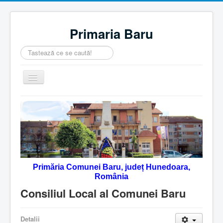
Primaria Baru
Căutare
...
Comută
navigarea
Home
Despre noi
Noutăţi
Contact
Primăria Comunei Baru, județ Hunedoara,
Servicii Online
România
Monitorul Oficial Local
Consiliul Local al Comunei Baru
Detalii