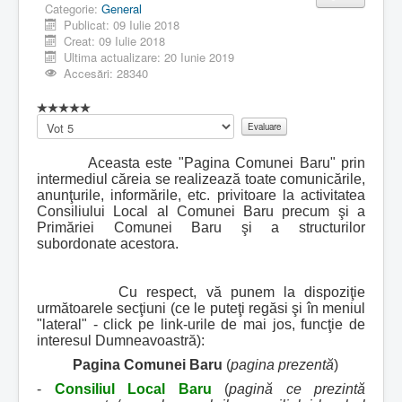
Categorie:
General
Publicat: 09 Iulie 2018
Creat: 09 Iulie 2018
Ultima actualizare: 20 Iunie 2019
Accesări: 28340
Vă
rugăm
să
Aceasta este "Pagina Comunei Baru" prin
evaluați
intermediul căreia se realizează toate comunicările,
anunţurile, informările, etc. privitoare la activitatea
Consiliului Local al Comunei Baru precum şi a
Primăriei Comunei Baru şi a structurilor
subordonate acestora.
Cu respect, vă punem la dispoziţie
următoarele secţiuni (ce le puteţi regăsi şi în meniul
"lateral" - click pe link-urile de mai jos, funcţie de
interesul Dumneavoastră):
Pagina Comunei Baru
(
pagina prezentă
)
-
Consiliul Local Baru
(
pagină ce prezintă