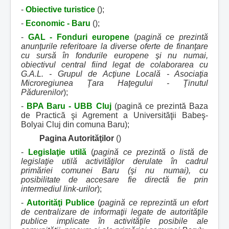
-
Obiective turistice
();
-
Economic - Baru
();
-
GAL - Fonduri europene
(
pagină ce prezintă
anunţurile referitoare la diverse oferte de finanţare
cu sursă în fondurile europene şi nu numai,
obiectivul central fiind legat de colaborarea cu
G.A.L. - Grupul de Acţiune Locală - Asociaţia
Microregiunea Ţara Haţegului - Ţinutul
Pădurenilor
);
-
BPA Baru - UBB Cluj
(pagină ce prezintă Baza
de Practică şi Agrement a Universităţii Babeş-
Bolyai Cluj din comuna Baru);
Pagina Autorităţilor
()
-
Legislaţie utilă
(
pagină ce prezintă o listă de
legislaţie utilă activităţilor derulate în cadrul
primăriei comunei Baru (şi nu numai), cu
posibilitate de accesare fie directă fie prin
intermediul link-urilor
);
-
Autorităţi Publice
(
pagină ce reprezintă un efort
de centralizare de informaţii legate de autorităţile
publice implicate în activităţile posibile ale