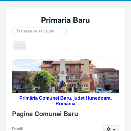
Primaria Baru
Căutare
...
Comută
navigarea
Home
Despre noi
Noutăţi
Contact
Primăria Comunei Baru, județ Hunedoara,
Servicii Online
România
Monitorul Oficial Local
Pagina Comunei Baru
Detalii