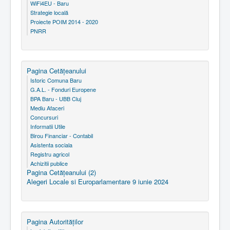
WiFi4EU - Baru
Strategie locală
Proiecte POIM 2014 - 2020
PNRR
Pagina Cetăţeanului
Istoric Comuna Baru
G.A.L. - Fonduri Europene
BPA Baru - UBB Cluj
Mediu Afaceri
Concursuri
Informatii Utile
Birou Financiar - Contabil
Asistenta sociala
Registru agricol
Achizitii publice
Pagina Cetăţeanului (2)
Alegeri Locale si Europarlamentare 9 iunie 2024
Pagina Autorităţilor