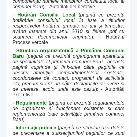
componenţa/ numele membrilor consiliului local al
comunei Baru
); - Autorităţi deliberative
-
Hotărâri Consiliu Local
(
pagină ce prezintă
hotărârile consiliului local în liste a titlurilor
respectivelor hotărâri, grupate pe ani şi trimestre,
având inserate din anul 2010 şi fişiere .pdf cu
scanarea documentelor originale
); - Hotărâri/
Procese verbale
-
Structura organizatorică a Primăriei Comunei
Baru
(
pagină ce prezintă organigrama aparatului
de specialitate al primăriei comunei Baru - această
pagină cuprinde şi link-urile către paginile ce
descriu atribuţiile compartimenteleor existente,
coordonatele de contact, programul de activitate
etc, precum şi link-uri către declaraţiile de avere şi
de interese, acolo unde este cazul
); - Autorităţi
executive
-
Regulamente
(
pagină ce prezintă regulamentele
de organizare şi funcţionare existente şi care
reglementează toate activităţile primăriei comunei
Baru
);
-
Informaţii publice
(
pagină ce structurează datele
de prezentare a subsecţiunilor/ paginilor ce sunt