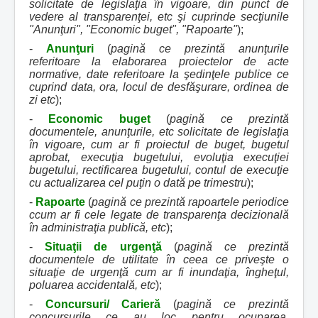
solicitate de legislaţia în vigoare, din punct de
vedere al transparenţei, etc şi cuprinde secţiunile
"Anunţuri", "Economic buget", "Rapoarte"
);
-
Anunţuri
(
pagină ce prezintă anunţurile
referitoare la elaborarea proiectelor de acte
normative, date referitoare la şedinţele publice ce
cuprind data, ora, locul de desfăşurare, ordinea de
zi etc
);
-
Economic buget
(
pagină ce prezintă
documentele, anunţurile, etc solicitate de legislaţia
în vigoare, cum ar fi proiectul de buget, bugetul
aprobat, execuţia bugetului, evoluţia execuţiei
bugetului, rectificarea bugetului, contul de execuţie
cu actualizarea cel puţin o dată pe trimestru
);
-
Rapoarte
(
pagină ce prezintă rapoartele periodice
ccum ar fi cele legate de transparenţa decizională
în administraţia publică, etc
);
-
Situaţii de urgenţă
(
pagină ce prezintă
documentele de utilitate în ceea ce priveşte o
situaţie de urgenţă cum ar fi inundaţia, îngheţul,
poluarea accidentală, etc
);
-
Concursuri/ Carieră
(
pagină ce prezintă
concursurile ce au loc pentru ocuparea,