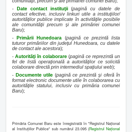
comunităţii, precum şi ale primăriei comunei Baru
);
-
Date contact instituţii
(
pagină cu datele de
contact efective, inclusiv linkuri utile a instituţiilor/
autorităţilor publice implicate în activităţile posibile
ale comunităţii precum şi ale primăriei comunei
Baru
);
-
Primării Hunedoara
(
pagină ce prezintă lista
tuturor primăriilor din judeţul Hunedoara, cu datele
de contact ale acestora
);
-
Autorităţi în colaborare
(
pagină ce reprezintă un
fel de listă operaţională a autorităţilor ce solicită
colaborare directă prin intermediul spaţiului web
);
-
Documente utile
(
pagină ce prezintă şi oferă în
format electronic documente utile în colaborarea cu
autorităţile statului, inclusiv cu primăria comunei
Baru
);
Primăria Comunei Baru este înregistrată în "Registrul Naţional
al Instituţiilor Publice" sub numărul 23.095 (
Registrul Naţional