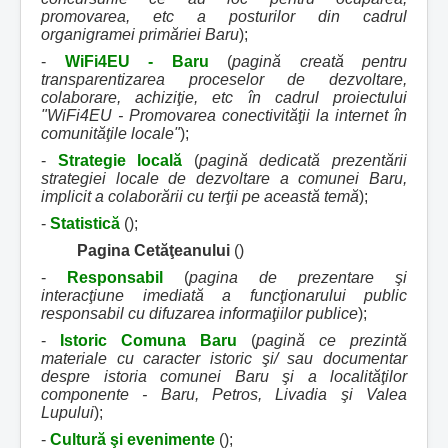
promovarea, etc a posturilor din cadrul
organigramei primăriei Baru
);
-
WiFi4EU - Baru
(
pagină creată pentru
transparentizarea proceselor de dezvoltare,
colaborare, achiziţie, etc în cadrul proiectului
"WiFi4EU - Promovarea conectivităţii la internet în
comunităţile locale"
);
-
Strategie locală
(
pagină dedicată prezentării
strategiei locale de dezvoltare a comunei Baru,
implicit a colaborării cu terţii pe această temă
);
-
Statistică
();
Pagina Cetăţeanului
()
-
Responsabil
(
pagina de prezentare şi
interacţiune imediată a funcţionarului public
responsabil cu difuzarea informaţiilor publice
);
-
Istoric Comuna Baru
(
pagină ce prezintă
materiale cu caracter istoric şi/ sau documentar
despre istoria comunei Baru şi a localităţilor
componente - Baru, Petros, Livadia şi Valea
Lupului
);
-
Cultură şi evenimente
();