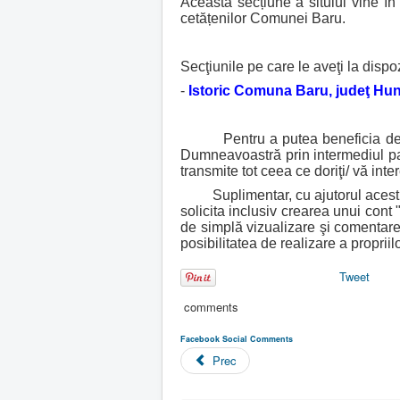
Această secțiune a sitului vine în
t
cetățenilor Comunei Baru.
o
r
:
Secţiunile pe care le aveţi la dispo
-
Istoric Comuna Baru, judeţ Hu
3
/
Pentru a putea beneficia de posibi
Dumneavoastră prin intermediul pa
5
transmite tot ceea ce doriţi/ vă int
Suplimentar, cu ajutorul acestui 
solicita inclusiv crearea unui cont
de simplă vizualizare şi comentare 
posibilitatea de realizare a propri
Tweet
comments
Facebook Social Comments
Prec