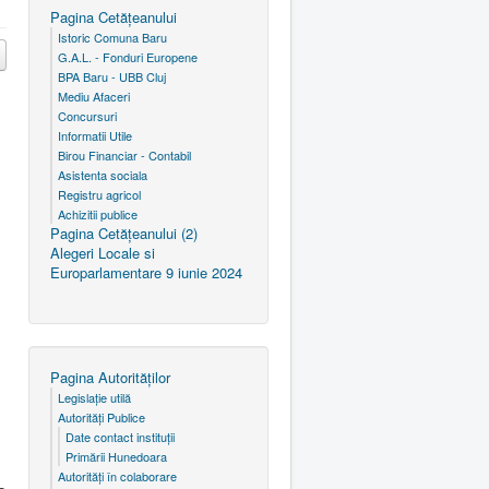
Pagina Cetăţeanului
Istoric Comuna Baru
G.A.L. - Fonduri Europene
BPA Baru - UBB Cluj
Mediu Afaceri
Concursuri
Informatii Utile
Birou Financiar - Contabil
Asistenta sociala
Registru agricol
Achizitii publice
Pagina Cetăţeanului (2)
Alegeri Locale si
Europarlamentare 9 iunie 2024
Pagina Autorităţilor
Legislaţie utilă
Autorităţi Publice
Date contact instituţii
Primării Hunedoara
Autorităţi în colaborare