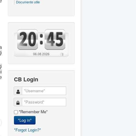
e
Documente utile
a
i
06.08.2026
i
i
e
CB Login
*Remember Me*
*Log in*
*Forgot Login?*