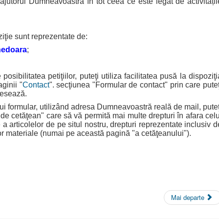
 ajutorul Dumneavoastră în tot ceea ce este legat de activitățil
ziţie sunt reprezentate de:
nedoara
;
litatea petiţiilor, puteţi utiliza facilitatea pusă la dispoziţi
ginii "
Contact
". secţiunea "Formular de contact" prin care puteţ
eresează.
formular, utilizând adresa Dumneavoastră reală de mail, puteţ
 "de cetăţean" care să vă permită mai multe drepturi în afara celu
a articolelor de pe situl nostru, drepturi reprezentate inclusiv d
ilor materiale (numai pe această pagină "a cetăţeanului").
Mai departe