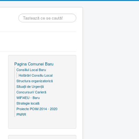
Căutare
...
Pagina Comunei Baru
Consiliul Local Baru
Hotărâri Consiliu Local
Structura organizatorică
Situaţii de Urgenţă
Concursuri/ Carieră
WiFi4EU - Baru
Strategie locală
Proiecte POIM 2014 - 2020
PNRR