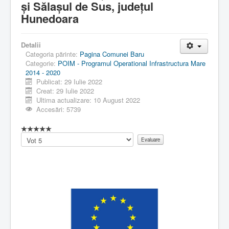
și Sălașul de Sus, județul
Hunedoara
Detalii
Categoria părinte:
Pagina Comunei Baru
Categorie:
POIM - Programul Operational Infrastructura Mare
2014 - 2020
Publicat: 29 Iulie 2022
Creat: 29 Iulie 2022
Ultima actualizare: 10 August 2022
Accesări: 5739
Vă
rugăm
să
evaluați