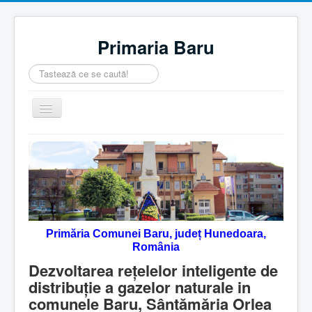
Primaria Baru
Căutare
...
Comută
navigarea
Home
Despre noi
Noutăţi
Contact
Primăria Comunei Baru, județ Hunedoara,
Servicii Online
România
Monitorul Oficial Local
Dezvoltarea rețelelor inteligente de
distribuție a gazelor naturale in
comunele Baru, Sântămăria Orlea