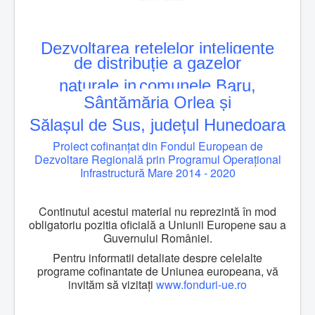
Dezvoltarea rețelelor inteligente
de distribuție a gazelor
naturale
in
comunele
Baru,
Sântămăria Orlea și
Sălașul de Sus,
județul
Hunedoara
Proiect cofinanțat din Fondul European de
Dezvoltare Regională prin Programul Operațional
Infrastructură Mare 2014 - 2020
Continutul acestui material nu reprezintă în mod
obligatoriu poziția oficială a Uniunii Europene sau a
Guvernului României.
Pentru informații detaliate despre celelalte
programe cofinanțate de Uniunea europeana, vă
invităm să vizitați
www.fonduri-ue.ro