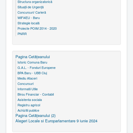
Structura organizatorică
Situaţii de Urgenţă
Concursuri/ Carieră
WiFi4EU - Baru
Strategie locală
Proiecte POIM 2014 - 2020
PNRR
Pagina Cetăţeanului
Istoric Comuna Baru
G.A.L. - Fonduri Europene
BPA Baru - UBB Cluj
Mediu Afaceri
Concursuri
Informatii Utile
Birou Financiar - Contabil
Asistenta sociala
Registru agricol
Achizitii publice
Pagina Cetăţeanului (2)
Alegeri Locale si Europarlamentare 9 iunie 2024