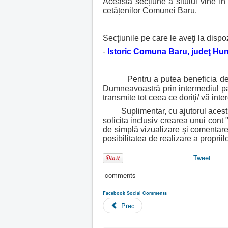
Această secțiune a sitului vine în
t
cetățenilor Comunei Baru.
o
r
:
Secţiunile pe care le aveţi la dispo
-
Istoric Comuna Baru, judeţ Hu
3
/
Pentru a putea beneficia de posibi
Dumneavoastră prin intermediul pa
5
transmite tot ceea ce doriţi/ vă int
Suplimentar, cu ajutorul acestui 
solicita inclusiv crearea unui cont
de simplă vizualizare şi comentare 
posibilitatea de realizare a propri
Tweet
comments
Facebook Social Comments
Prec