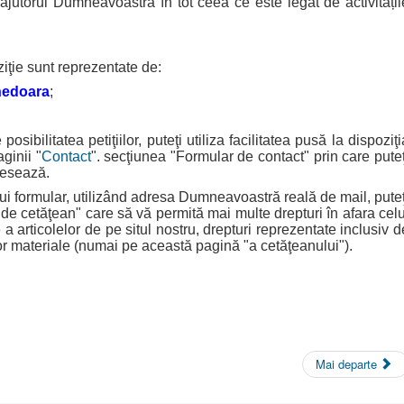
 ajutorul Dumneavoastră în tot ceea ce este legat de activitățil
ziţie sunt reprezentate de:
nedoara
;
litatea petiţiilor, puteţi utiliza facilitatea pusă la dispoziţi
ginii "
Contact
". secţiunea "Formular de contact" prin care puteţ
eresează.
formular, utilizând adresa Dumneavoastră reală de mail, puteţ
 "de cetăţean" care să vă permită mai multe drepturi în afara celu
a articolelor de pe situl nostru, drepturi reprezentate inclusiv d
ilor materiale (numai pe această pagină "a cetăţeanului").
Mai departe