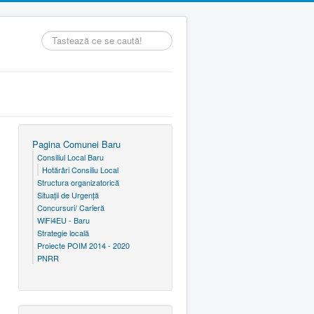
Căutare
...
Pagina Comunei Baru
Consiliul Local Baru
Hotărâri Consiliu Local
Structura organizatorică
Situaţii de Urgenţă
Concursuri/ Carieră
WiFi4EU - Baru
Strategie locală
Proiecte POIM 2014 - 2020
PNRR