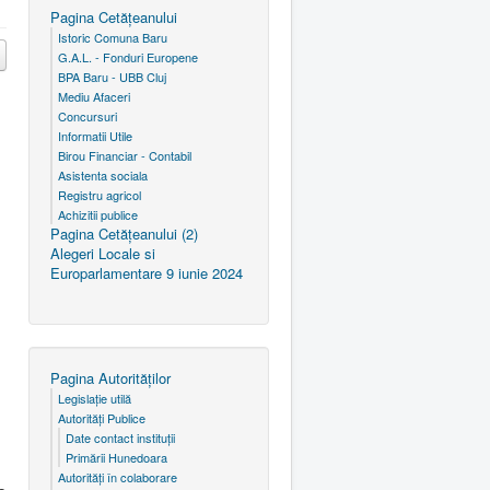
Pagina Cetăţeanului
Istoric Comuna Baru
G.A.L. - Fonduri Europene
BPA Baru - UBB Cluj
Mediu Afaceri
Concursuri
Informatii Utile
Birou Financiar - Contabil
Asistenta sociala
Registru agricol
Achizitii publice
Pagina Cetăţeanului (2)
Alegeri Locale si
Europarlamentare 9 iunie 2024
Pagina Autorităţilor
Legislaţie utilă
Autorităţi Publice
Date contact instituţii
Primării Hunedoara
Autorităţi în colaborare