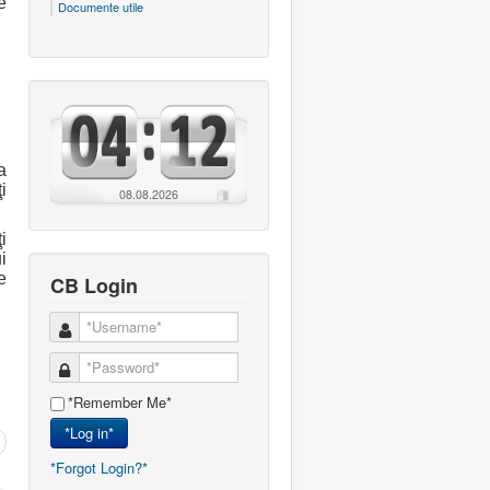
e
Documente utile
a
i
08.08.2026
i
i
e
CB Login
*Remember Me*
*Log in*
*Forgot Login?*