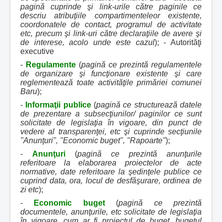
pagină cuprinde şi link-urile către paginile ce
descriu atribuţiile compartimenteleor existente,
coordonatele de contact, programul de activitate
etc, precum şi link-uri către declaraţiile de avere şi
de interese, acolo unde este cazul
); - Autorităţi
executive
-
Regulamente
(
pagină ce prezintă regulamentele
de organizare şi funcţionare existente şi care
reglementează toate activităţile primăriei comunei
Baru
);
-
Informaţii publice
(
pagină ce structurează datele
de prezentare a subsecţiunilor/ paginilor ce sunt
solicitate de legislaţia în vigoare, din punct de
vedere al transparenţei, etc şi cuprinde secţiunile
"Anunţuri", "Economic buget", "Rapoarte"
);
-
Anunţuri
(
pagină ce prezintă anunţurile
referitoare la elaborarea proiectelor de acte
normative, date referitoare la şedinţele publice ce
cuprind data, ora, locul de desfăşurare, ordinea de
zi etc
);
-
Economic buget
(
pagină ce prezintă
documentele, anunţurile, etc solicitate de legislaţia
în vigoare, cum ar fi proiectul de buget, bugetul