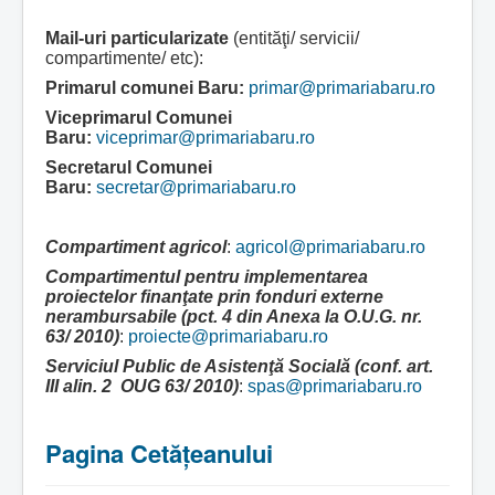
Mail-uri particularizate
(entităţi/ servicii/
compartimente/ etc):
Primarul comunei Baru:
primar@primariabaru.ro
Viceprimarul Comunei
Baru:
viceprimar@primariabaru.ro
Secretarul Comunei
Baru:
secretar@primariabaru.ro
Compartiment agricol
:
agricol@primariabaru.ro
Compartimentul pentru implementarea
proiectelor finanţate prin fonduri externe
nerambursabile (pct. 4 din Anexa la O.U.G. nr.
63/ 2010)
:
proiecte@primariabaru.ro
Serviciul Public de Asistenţă Socială (conf. art.
III alin. 2 OUG 63/ 2010)
:
spas@primariabaru.ro
Pagina Cetăţeanului