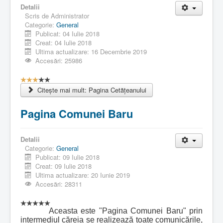
Detalii
Scris de
Administrator
Categorie:
General
Publicat: 04 Iulie 2018
Creat: 04 Iulie 2018
Ultima actualizare: 16 Decembrie 2019
Accesări: 25986
E
v
Citește mai mult: Pagina Cetăţeanului
a
l
Pagina Comunei Baru
u
a
r
Detalii
e
Categorie:
General
u
Publicat: 09 Iulie 2018
t
Creat: 09 Iulie 2018
i
Ultima actualizare: 20 Iunie 2019
l
Accesări: 28311
i
z
a
Aceasta este "Pagina Comunei Baru" prin
t
intermediul căreia se realizează toate comunicările,
o