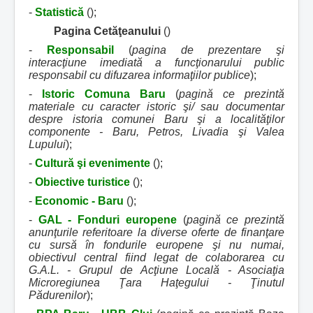
-
Statistică
();
Pagina Cetăţeanului
()
-
Responsabil
(
pagina de prezentare şi
interacţiune imediată a funcţionarului public
responsabil cu difuzarea informaţiilor publice
);
-
Istoric Comuna Baru
(
pagină ce prezintă
materiale cu caracter istoric şi/ sau documentar
despre istoria comunei Baru şi a localităţilor
componente - Baru, Petros, Livadia şi Valea
Lupului
);
-
Cultură şi evenimente
();
-
Obiective turistice
();
-
Economic - Baru
();
-
GAL - Fonduri europene
(
pagină ce prezintă
anunţurile referitoare la diverse oferte de finanţare
cu sursă în fondurile europene şi nu numai,
obiectivul central fiind legat de colaborarea cu
G.A.L. - Grupul de Acţiune Locală - Asociaţia
Microregiunea Ţara Haţegului - Ţinutul
Pădurenilor
);