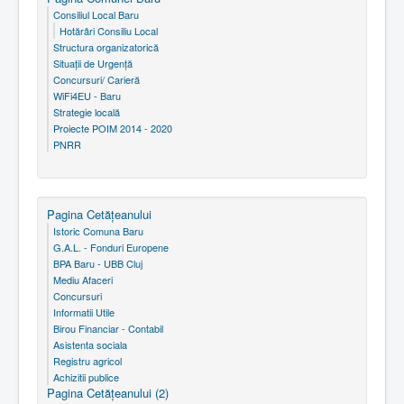
Consiliul Local Baru
Hotărâri Consiliu Local
Structura organizatorică
Situaţii de Urgenţă
Concursuri/ Carieră
WiFi4EU - Baru
Strategie locală
Proiecte POIM 2014 - 2020
PNRR
Pagina Cetăţeanului
Istoric Comuna Baru
G.A.L. - Fonduri Europene
BPA Baru - UBB Cluj
Mediu Afaceri
Concursuri
Informatii Utile
Birou Financiar - Contabil
Asistenta sociala
Registru agricol
Achizitii publice
Pagina Cetăţeanului (2)