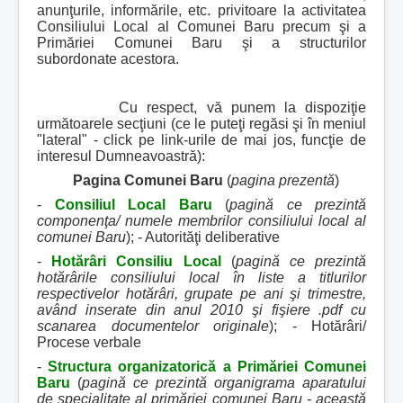
anunţurile, informările, etc. privitoare la activitatea
r
Consiliului Local al Comunei Baru precum şi a
:
Primăriei Comunei Baru şi a structurilor
subordonate acestora.
3
/
Cu respect, vă punem la dispoziţie
următoarele secţiuni (ce le puteţi regăsi şi în meniul
5
"lateral" - click pe link-urile de mai jos, funcţie de
interesul Dumneavoastră):
Pagina Comunei Baru
(
pagina prezentă
)
-
Consiliul Local Baru
(
pagină ce prezintă
componenţa/ numele membrilor consiliului local al
comunei Baru
); - Autorităţi deliberative
-
Hotărâri Consiliu Local
(
pagină ce prezintă
hotărârile consiliului local în liste a titlurilor
respectivelor hotărâri, grupate pe ani şi trimestre,
având inserate din anul 2010 şi fişiere .pdf cu
scanarea documentelor originale
); - Hotărâri/
Procese verbale
-
Structura organizatorică a Primăriei Comunei
Baru
(
pagină ce prezintă organigrama aparatului
de specialitate al primăriei comunei Baru - această