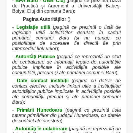
-
BPA Baru - UBB Cluj
(pagină ce prezintă Baza
de Practică şi Agrement a Universităţii Babeş-
Bolyai Cluj din comuna Baru);
Pagina Autorităţilor
()
-
Legislaţie utilă
(
pagină ce prezintă o listă de
legislaţie utilă activităţilor derulate în cadrul
primăriei comunei Baru (şi nu numai), cu
posibilitate de accesare fie directă fie prin
intermediul link-urilor
);
-
Autorităţi Publice
(
pagină ce reprezintă un efort
de centralizare de informaţii legate de autorităţile
publice implicate în activităţile posibile ale
comunităţii, precum şi ale primăriei comunei Baru
);
-
Date contact instituţii
(
pagină cu datele de
contact efective, inclusiv linkuri utile a instituţiilor/
autorităţilor publice implicate în activităţile posibile
ale comunităţii precum şi ale primăriei comunei
Baru
);
-
Primării Hunedoara
(
pagină ce prezintă lista
tuturor primăriilor din judeţul Hunedoara, cu datele
de contact ale acestora
);
-
Autorităţi în colaborare
(
pagină ce reprezintă un