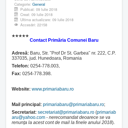
Categorie:
General
Publicat: 09 Iulie 2018
Creat: 09 Iulie 2018
Ultima actualizare: 09 Iulie 2018
Accesări: 22158
Contact Primăria Comunei Baru
Adresă:
Baru, Str. "Prof Dr St. Garbea" nr. 222, C.P.
337035,
jud. Hunedoara, Romania
Telefon:
0254-778.003,
Fax:
0254-778.398.
Website:
www.primariabaru.ro
Mail principal:
primariabaru@primariabaru.ro
;
Secretariat:
secretariat@primariabaru.ro
(
primariab
aru@yahoo.com
-
nerecomandat deoarece se va
renunţa la acest cont de mail la finele anului 2018
).