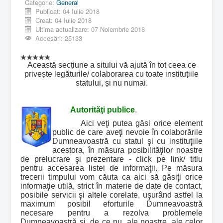
Categorie:
General
Publicat: 04 Iulie 2018
Creat: 04 Iulie 2018
Ultima actualizare: 07 Noiembrie 2018
Accesări: 25133
Această secțiune a sitului vă ajută în tot ceea ce
privește legăturile/ colaborarea cu toate instituțiile
statului, și nu numai.
Autorităţi publice
.
Aici veţi putea găsi orice element
public de care aveţi nevoie în colaborările
Dumneavoastră cu statul şi cu instituţiile
acestora, în măsura posibilităţilor noastre
de prelucrare şi prezentare - click pe link/ titlu
pentru accesarea listei de informaţii. Pe măsura
trecerii timpului vom căuta ca aici să găsiţi orice
informaţie utilă, strict în materie de date de contact,
posibile servicii şi altele corelate, uşurând astfel la
maximum posibil eforturile Dumneavoastră
necesare pentru a rezolva problemele
Dumneavoastră şi, de ce nu, ale noastre, ale celor