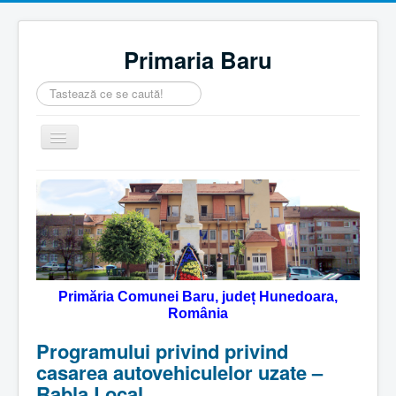
Primaria Baru
Căutare
...
Comută
navigarea
Home
Despre noi
Noutăţi
Contact
Primăria Comunei Baru, județ Hunedoara,
Servicii Online
România
Monitorul Oficial Local
Programului privind privind
casarea autovehiculelor uzate –
Rabla Local