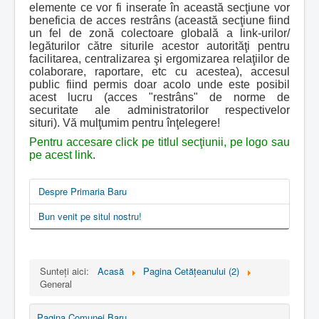
elemente ce vor fi inserate în această secţiune vor
beneficia de acces restrâns (această secţiune fiind
un fel de zonă colectoare globală a link-urilor/
legăturilor către siturile acestor autorităţi pentru
facilitarea, centralizarea şi ergomizarea relaţiilor de
colaborare, raportare, etc cu acestea), accesul
public fiind permis doar acolo unde este posibil
acest lucru (acces "restrâns" de norme de
securitate ale administratorilor respectivelor
situri). Vă mulţumim pentru înţelegere!
Pentru accesare click pe titlul secţiunii, pe logo sau
pe acest link
.
Despre Primaria Baru
Bun venit pe situl nostru!
Sunteți aici:
Acasă
Pagina Cetăţeanului (2)
General
Pagina Comunei Baru