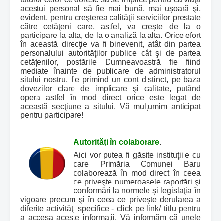
acestui personal să fie mai bună, mai uşoară şi,
evident, pentru creşterea calităţii serviciilor prestate
către cetăţeni care, astfel, va creşte de la o
participare la alta, de la o analiză la alta. Orice efort
în această direcţie va fi binevenit, atât din partea
personalului autorităţilor publice cât şi de partea
cetăţenilor, postările Dumneavoastră fie fiind
mediate înainte de publicare de administratorul
sitului nostru, fie primind un cont distinct, pe baza
dovezilor clare de implicare şi calitate, putând
opera astfel în mod direct orice este legat de
această secţiune a sitului. Vă mulţumim anticipat
pentru participare!
Autorităţi în colaborare
.
Aici vor putea fi găsite instituţiile cu
care Primăria Comunei Baru
colaborează în mod direct în ceea
ce priveşte numeroasele raportări şi
conformări la normele şi legislaţia în
vigoare precum şi în ceea ce priveşte derularea a
diferite activităţi specifice - click pe link/ titlu pentru
a accesa aceste informaţii. Vă informăm că unele