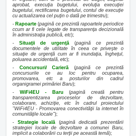
aprobat, execuţia bugetului, evoluţia execuţiei
bugetului, rectificarea bugetului, contul de execuţie
cu actualizarea cel puţin o dată pe trimestru
);
-
Rapoarte
(
pagină ce prezintă rapoartele periodice
ccum ar fi cele legate de transparenţa decizională
în administraţia publică, etc
);
-
Situaţii de urgenţă
(
pagină ce prezintă
documentele de utilitate în ceea ce priveşte o
situaţie de urgenţă cum ar fi inundaţia, îngheţul,
poluarea accidentală, etc
);
-
Concursuri/ Carieră
(
pagină ce prezintă
concursurile ce au loc pentru ocuparea,
promovarea, etc a posturilor din cadrul
organigramei primăriei Baru
);
-
WiFi4EU - Baru
(
pagină creată pentru
transparentizarea proceselor de dezvoltare,
colaborare, achiziţie, etc în cadrul proiectului
"WiFi4EU - Promovarea conectivităţii la internet în
comunităţile locale"
);
-
Strategie locală
(
pagină dedicată prezentării
strategiei locale de dezvoltare a comunei Baru,
implicit a colaborării cu terţii pe această temă
);