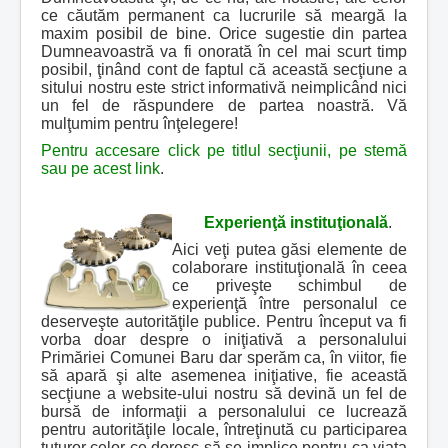
ce căutăm permanent ca lucrurile să meargă la
maxim posibil de bine. Orice sugestie din partea
Dumneavoastră va fi onorată în cel mai scurt timp
posibil, ţinând cont de faptul că această secţiune a
sitului nostru este strict informativă neimplicând nici
un fel de răspundere de partea noastră. Vă
mulţumim pentru înţelegere!
Pentru accesare click pe titlul secţiunii, pe stemă
sau pe acest link
.
Experienţă instituţională
.
Aici veţi putea găsi elemente de
colaborare instituţională în ceea
ce priveşte schimbul de
experienţă între personalul ce
deserveşte autorităţile publice. Pentru început va fi
vorba doar despre o iniţiativă a personalului
Primăriei Comunei Baru dar sperăm ca, în viitor, fie
să apară şi alte asemenea iniţiative, fie această
secţiune a website-ului nostru să devină un fel de
bursă de informaţii a personalului ce lucrează
pentru autorităţile locale, întreţinută cu participarea
tuturor celor ce doresc să se implice pentru ca viaţa