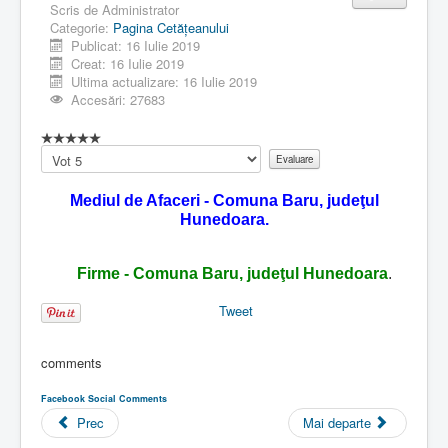
Scris de
Administrator
Categorie:
Pagina Cetăţeanului
Publicat: 16 Iulie 2019
Creat: 16 Iulie 2019
Ultima actualizare: 16 Iulie 2019
Accesări: 27683
Vă
rugăm
să
Mediul de Afaceri - Comuna Baru, judeţul
evaluați
Hunedoara.
Firme - Comuna Baru, judeţul Hunedoara
.
Tweet
comments
Facebook Social Comments
Prec
Mai departe