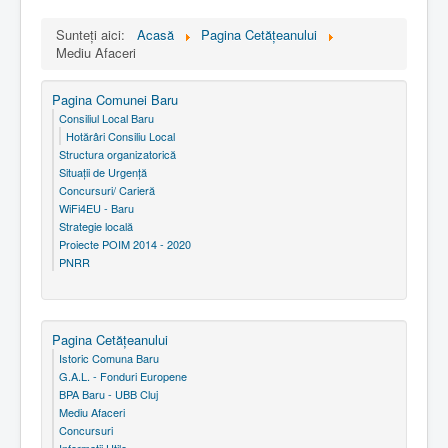
Sunteți aici:
Acasă
Pagina Cetăţeanului
Mediu Afaceri
Pagina Comunei Baru
Consiliul Local Baru
Hotărâri Consiliu Local
Structura organizatorică
Situaţii de Urgenţă
Concursuri/ Carieră
WiFi4EU - Baru
Strategie locală
Proiecte POIM 2014 - 2020
PNRR
Pagina Cetăţeanului
Istoric Comuna Baru
G.A.L. - Fonduri Europene
BPA Baru - UBB Cluj
Mediu Afaceri
Concursuri