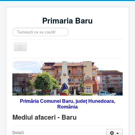
Primaria Baru
Căutare
...
Comută
navigarea
Home
Despre noi
Noutăţi
Contact
Primăria Comunei Baru, județ Hunedoara,
Servicii Online
România
Monitorul Oficial Local
Mediul afaceri - Baru
Detalii