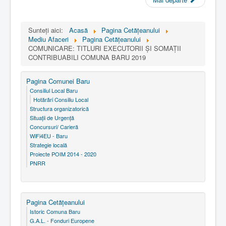
Sunteți aici:
Acasă
Pagina Cetăţeanului
Mediu Afaceri
Pagina Cetăţeanului
COMUNICARE: TITLURI EXECUTORII ȘI SOMAȚII
CONTRIBUABILI COMUNA BARU 2019
Pagina Comunei Baru
Consiliul Local Baru
Hotărâri Consiliu Local
Structura organizatorică
Situaţii de Urgenţă
Concursuri/ Carieră
WiFi4EU - Baru
Strategie locală
Proiecte POIM 2014 - 2020
PNRR
Pagina Cetăţeanului
Istoric Comuna Baru
G.A.L. - Fonduri Europene