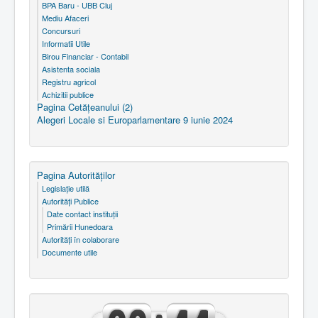
BPA Baru - UBB Cluj
Mediu Afaceri
Concursuri
Informatii Utile
Birou Financiar - Contabil
Asistenta sociala
Registru agricol
Achizitii publice
Pagina Cetăţeanului (2)
Alegeri Locale si Europarlamentare 9 iunie 2024
Pagina Autorităţilor
Legislaţie utilă
Autorităţi Publice
Date contact instituţii
Primării Hunedoara
Autorităţi în colaborare
Documente utile