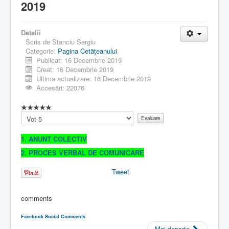
2019
Detalii
Scris de
Stanciu Sergiu
Categorie:
Pagina Cetăţeanului
Publicat: 16 Decembrie 2019
Creat: 16 Decembrie 2019
Ultima actualizare: 16 Decembrie 2019
Accesări: 22076
Vă
rugăm
să
1. ANUNT COLECTIV
evaluați
2. PROCES VERBAL DE COMUNICARE
Tweet
comments
Facebook Social Comments
Mai departe