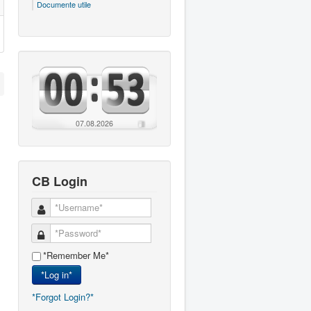
Documente utile
07.08.2026
CB Login
*Remember Me*
*Log in*
*Forgot Login?*