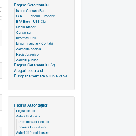
Pagina Cetăţeanului
Istoric Comuna Baru
G.A.L. - Fonduri Europene
BPA Baru - UBB Cluj
Mediu Afaceri
Concursuri
Informatii Utile
Birou Financiar - Contabil
Asistenta sociala
Registru agricol
Achizitii publice
Pagina Cetăţeanului (2)
Alegeri Locale si
Europarlamentare 9 iunie 2024
Pagina Autorităţilor
Legislaţie utilă
Autorităţi Publice
Date contact instituţii
Primării Hunedoara
Autorităţi în colaborare