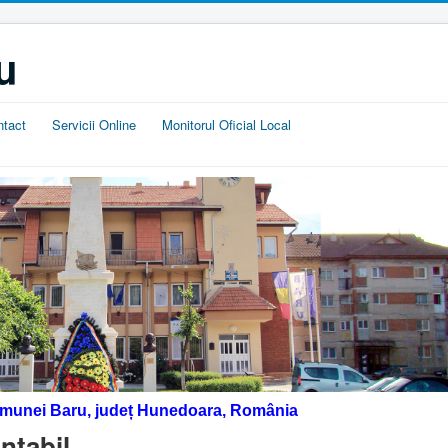
u
ntact
Servicii Online
Monitorul Oficial Local
omunei Baru, județ Hunedoara, România
ntabil