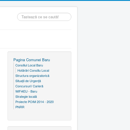
Căutare
...
Pagina Comunei Baru
Consiliul Local Baru
Hotărâri Consiliu Local
Structura organizatorică
Situaţii de Urgenţă
Concursuri/ Carieră
WiFi4EU - Baru
Strategie locală
Proiecte POIM 2014 - 2020
PNRR