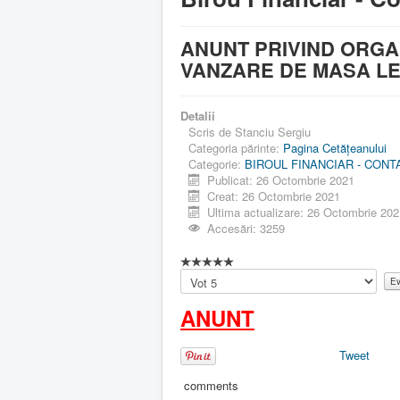
ANUNT PRIVIND ORGAN
VANZARE DE MASA LE
Detalii
Scris de
Stanciu Sergiu
Categoria părinte:
Pagina Cetăţeanului
Categorie:
BIROUL FINANCIAR - CONT
Publicat: 26 Octombrie 2021
Creat: 26 Octombrie 2021
Ultima actualizare: 26 Octombrie 20
Accesări: 3259
Vă
rugăm
să
ANUNT
evaluați
Tweet
comments