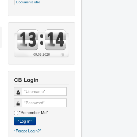
Documente utile
09.08.2026
CB Login
*Remember Me*
*Log in*
*Forgot Login?*