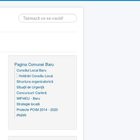
Căutare
...
Pagina Comunei Baru
Consiliul Local Baru
Hotărâri Consiliu Local
Structura organizatorică
Situaţii de Urgenţă
Concursuri/ Carieră
WiFi4EU - Baru
Strategie locală
Proiecte POIM 2014 - 2020
PNRR