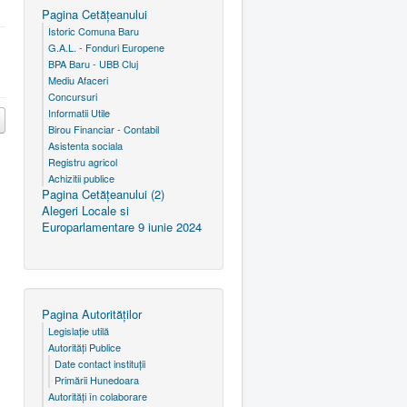
Pagina Cetăţeanului
Istoric Comuna Baru
G.A.L. - Fonduri Europene
BPA Baru - UBB Cluj
Mediu Afaceri
Concursuri
Informatii Utile
Birou Financiar - Contabil
Asistenta sociala
Registru agricol
Achizitii publice
Pagina Cetăţeanului (2)
Alegeri Locale si
Europarlamentare 9 iunie 2024
Pagina Autorităţilor
Legislaţie utilă
Autorităţi Publice
Date contact instituţii
Primării Hunedoara
Autorităţi în colaborare