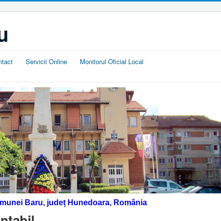
u
ntact
Servicii Online
Monitorul Oficial Local
omunei Baru, județ Hunedoara, România
ntabil