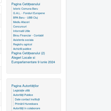
Pagina Cetăţeanului
Istoric Comuna Baru
G.A.L. - Fonduri Europene
BPA Baru - UBB Cluj
Mediu Afaceri
Concursuri
Informatii Utile
Birou Financiar - Contabil
Asistenta sociala
Registru agricol
Achizitii publice
Pagina Cetăţeanului (2)
Alegeri Locale si
Europarlamentare 9 iunie 2024
Pagina Autorităţilor
Legislaţie utilă
Autorităţi Publice
Date contact instituţii
Primării Hunedoara
Autorităţi în colaborare