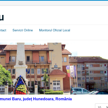
u
ntact
Servicii Online
Monitorul Oficial Local
omunei Baru, județ Hunedoara, România
Afișare #