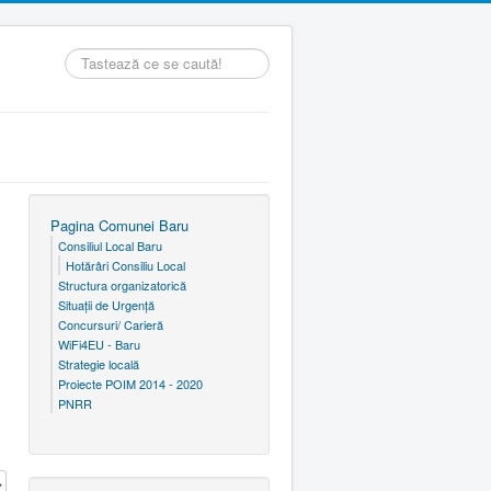
Căutare
...
Pagina Comunei Baru
Consiliul Local Baru
Hotărâri Consiliu Local
Structura organizatorică
Situaţii de Urgenţă
Concursuri/ Carieră
WiFi4EU - Baru
Strategie locală
Proiecte POIM 2014 - 2020
PNRR