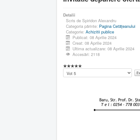
Detalii
Scris de
Spiridon Alexandru
Categoria părinte:
Pagina Cetăţeanului
Categorie:
Achizitii publice
Publicat: 08 Aprilie 2024
Creat: 08 Aprilie 2024
Ultima actualizare: 08 Aprilie 2024
Accesări: 2118
Vă
rugăm
să
evaluați