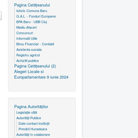
Pagina Cetăţeanului
Istoric Comuna Baru
G.A.L. - Fonduri Europene
BPA Baru - UBB Cluj
Mediu Afaceri
Concursuri
Informatii Utile
Birou Financiar - Contabil
Asistenta sociala
Registru agricol
Achizitii publice
Pagina Cetăţeanului (2)
Alegeri Locale si
Europarlamentare 9 iunie 2024
Pagina Autorităţilor
Legislaţie utilă
Autorităţi Publice
Date contact instituţii
Primării Hunedoara
Autorităţi în colaborare