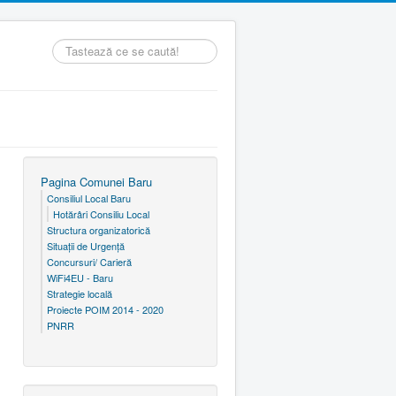
Căutare
...
Pagina Comunei Baru
Consiliul Local Baru
Hotărâri Consiliu Local
Structura organizatorică
Situaţii de Urgenţă
Concursuri/ Carieră
WiFi4EU - Baru
Strategie locală
Proiecte POIM 2014 - 2020
PNRR