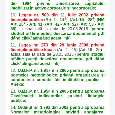
din 1994 privind amortizarea capitalului
imobilizat în active corporale şi necorporale
;
10.
Legea nr. 500 din 11 iulie 2002 privind
1
4
finanţele publice
(
Art. 1 - 14
)
, (
Art. 15 - 28
) (
NM
4
Art. 28
- Art. 41
) (
Art. 42 - Art. 52
) (
Art. 53 - Art.
89
) - actualizată la data de 20.03.2018 (
pentru
studiul off-line puteţi descărca documentul pdf
dând click/ atingând acest link
).
11.
Legea nr. 273 din 29 iunie 2006 privind
finanţele publice locale
(Art. 1 - 15) (Art. 16 - 30) -
actualizată la data de 20.03.2018 (
pentru studiul
off-line puteţi descărca documentul pdf dând
click/ atingând acest link
);
12.
O.M.F.P. nr. 1.917 din 2005 pentru aprobarea
normelor metodologice privind organizarea şi
conducerea contabilităţii instituţiilor publice -
Anexa
;
13.
O.M.F.P. nr. 1.954 din 2005 pentru aprobarea
Clasificaţiei indicatorilor privind finanţele
publice
;
14.
Ordinul nr. 1.792 din 2002 pentru aprobarea
Normelor metodologice privind angajarea,