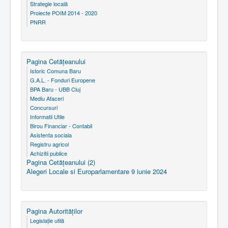
Strategie locală
Proiecte POIM 2014 - 2020
PNRR
Pagina Cetăţeanului
Istoric Comuna Baru
G.A.L. - Fonduri Europene
BPA Baru - UBB Cluj
Mediu Afaceri
Concursuri
Informatii Utile
Birou Financiar - Contabil
Asistenta sociala
Registru agricol
Achizitii publice
Pagina Cetăţeanului (2)
Alegeri Locale si Europarlamentare 9 iunie 2024
Pagina Autorităţilor
Legislaţie utilă