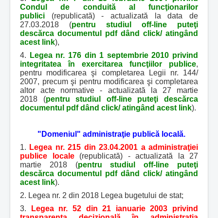
Condul de conduită al funcţionarilor
publici
(republicată) - actualizată la data de
27.03.2018 (
pentru studiul off-line puteţi
descărca documentul pdf dând click/ atingând
acest link
),
4.
Legea nr. 176 din 1 septembrie 2010 privind
integritatea în exercitarea funcţiilor publice
,
pentru modificarea şi completarea Legii nr. 144/
2007, precum şi pentru modificarea şi completarea
altor acte normative - actualizată la 27 martie
2018 (
pentru studiul off-line puteţi descărca
documentul pdf dând click/ atingând acest link
).
"Domeniul" administraţie publică locală.
1.
Legea nr. 215 din 23.04.2001 a administraţiei
publice locale
(republicată) - actualizată la 27
martie 2018 (
pentru studiul off-line puteţi
descărca documentul pdf dând click/ atingând
acest link
).
2. Legea nr. 2 din 2018 Legea bugetului de stat;
3.
Legea nr. 52 din 21 ianuarie 2003 privind
transparenţa decizională în administraţia