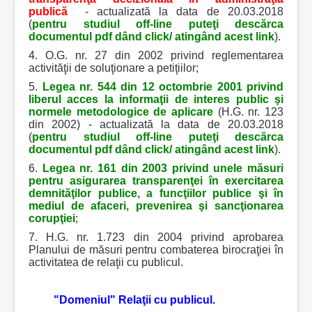
publică
- actualizată la data de 20.03.2018
(
pentru studiul off-line puteţi descărca
documentul pdf dând click/ atingând acest link
).
4. O.G. nr. 27 din 2002 privind reglementarea
activităţii de soluţionare a petiţiilor;
5.
Legea nr. 544 din 12 octombrie 2001 privind
liberul acces la informaţii de interes public şi
normele metodologice de aplicare
(H.G. nr. 123
din 2002) - actualizată la data de 20.03.2018
(
pentru studiul off-line puteţi descărca
documentul pdf dând click/ atingând acest link
).
6.
Legea nr. 161 din 2003 privind unele măsuri
pentru asigurarea transparenţei în exercitarea
demnităţilor publice, a funcţiilor publice şi în
mediul de afaceri, prevenirea şi sancţionarea
corupţiei
;
7. H.G. nr. 1.723 din 2004 privind aprobarea
Planului de măsuri pentru combaterea birocraţiei în
activitatea de relaţii cu publicul.
"Domeniul" Relaţii cu publicul.