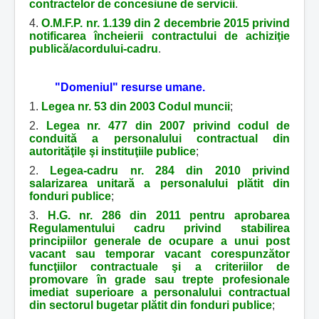
contractelor de concesiune de servicii
.
4.
O.M.F.P. nr. 1.139 din 2 decembrie 2015 privind
notificarea încheierii contractului de achiziţie
publică/acordului-cadru
.
"Domeniul" resurse umane.
1.
Legea nr. 53 din 2003 Codul muncii
;
2.
Legea nr. 477 din 2007 privind codul de
conduită a personalului contractual din
autorităţile şi instituţiile publice
;
2.
Legea-cadru nr. 284 din 2010 privind
salarizarea unitară a personalului plătit din
fonduri publice
;
3.
H.G. nr. 286 din 2011 pentru aprobarea
Regulamentului cadru privind stabilirea
principiilor generale de ocupare a unui post
vacant sau temporar vacant corespunzător
funcţiilor contractuale şi a criteriilor de
promovare în grade sau trepte profesionale
imediat superioare a personalului contractual
din sectorul bugetar plătit din fonduri publice
;