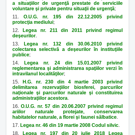
a situaţiilor de urgenţă prestate de serviciile
voluntare şi private pentru situaţii de urgenţă
;
11.
O.U.G. nr. 195 din 22.12.2005 privind
protecţia mediului
;
12.
Legea nr. 211 din 2011 privind regimul
deşeurilor
.
13.
Legea nr. 132 din 30.06.2010 privind
colectarea selectivă a deşeurilor în instituţiile
publice
;
14.
Legea nr. 24 din 15.01.2007 privind
reglementarea şi administrarea spaţiilor verzi în
intravilanul localităţilor
;
15.
H.G. nr. 230 din 4 martie 2003
privind
delimitarea rezervaţiilor biosferei, parcurilor
naţionale şi parcurilor naturale şi constituirea
administraţiilor acestora
.
16.
O.U.G. nr. 57 din 20.06.2007 privind regimul
ariilor naturale protejate, conservarea
habitatelor naturale, a florei şi faunei sălbatice
.
17.
Legea nr. 46 din 19 martie 2008 Codul silvic
.
18.
Legea nr. 197 din 20 iulie 2018 Legea