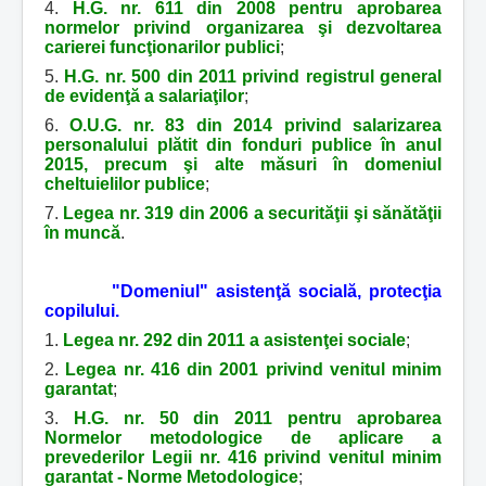
4.
H.G. nr. 611 din 2008 pentru aprobarea
normelor privind organizarea şi dezvoltarea
carierei funcţionarilor publici
;
5.
H.G. nr. 500 din 2011 privind registrul general
de evidenţă a salariaţilor
;
6.
O.U.G. nr. 83 din 2014 privind salarizarea
personalului plătit din fonduri publice în anul
2015, precum şi alte măsuri în domeniul
cheltuielilor publice
;
7.
Legea nr. 319 din 2006 a securităţii şi sănătăţii
în muncă
.
"Domeniul" asistenţă socială, protecţia
copilului.
1.
Legea nr. 292 din 2011 a asistenţei sociale
;
2.
Legea nr. 416 din 2001 privind venitul minim
garantat
;
3.
H.G. nr. 50 din 2011 pentru aprobarea
Normelor metodologice de aplicare a
prevederilor Legii nr. 416 privind venitul minim
garantat - Norme Metodologice
;