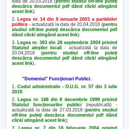
data de 20.03.2018 (
pentru studiul off-line puteţi
descărca documentul pdf dând click/ atingând
acest link
);
2.
Legea nr. 14 din 9 ianuarie 2003 a partidelor
politice
- actualizată la data de 20.04.2018 (
pentru
studiul off-line puteţi descărca documentul pdf
dând click/ atingând acest link
).
3.
Legea nr. 393 din 28 septembrie 2004 privind
Statutul aleşilor locali
- actualizată la data de
20.04.2018 (
pentru studiul off-line puteţi
descărca documentul pdf dând click/ atingând
acest link
).
"Domeniul" Funcţionari Publici.
1.
Codul administrativ - O.U.G. nr. 57 din 3 iulie
2019
.
2.
Legea nr. 188 din 8 decembrie 1999 privind
Statutul funcţionarilor publici
(republicată) -
actualizată la data de 27.03.2018 (
pentru studiul
off-line puteţi descărca documentul pdf dând
click/ atingând acest link
);
3.
Legea nr. 7 din 18 februarie 2004 privind