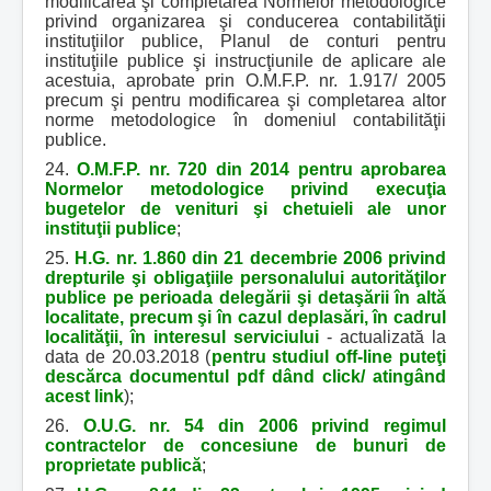
modificarea şi completarea Normelor metodologice
privind organizarea şi conducerea contabilităţii
instituţiilor publice, Planul de conturi pentru
instituţiile publice şi instrucţiunile de aplicare ale
acestuia, aprobate prin O.M.F.P. nr. 1.917/ 2005
precum şi pentru modificarea şi completarea altor
norme metodologice în domeniul contabilităţii
publice.
24.
O.M.F.P. nr. 720 din 2014 pentru aprobarea
Normelor metodologice privind execuţia
bugetelor de venituri şi chetuieli ale unor
instituţii publice
;
25.
H.G. nr. 1.860 din 21 decembrie 2006 privind
drepturile şi obligaţiile personalului autorităţilor
publice pe perioada delegării şi detaşării în altă
localitate, precum şi în cazul deplasări, în cadrul
localităţii, în interesul serviciului
- actualizată la
data de 20.03.2018 (
pentru studiul off-line puteţi
descărca documentul pdf dând click/ atingând
acest link
);
26.
O.U.G. nr. 54 din 2006 privind regimul
contractelor de concesiune de bunuri de
proprietate publică
;