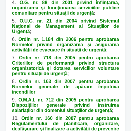
4.
O.G. nr. 88 din 2001 privind înfiinţarea,
organizarea şi funcţionarea serviciilor publice
comunitare pentru situaţii de urgenţă
;
5.
O.U.G. nr. 21 din 2004 privind Sistemul
Naţional de Management al Situaţiilor de
Urgenţă
;
6.
Ordin nr. 1.184 din 2006 pentru aprobarea
Normelor privind organizarea şi asigurarea
activităţii de evacuare în situaţii de urgenţă
;
7.
Ordin nr. 718 din 2005 pentru aprobarea
Criteriilor de performanţă privind structura
organizatorică şi dotarea serviciilor voluntare
pentru situaţii de urgenţă
;
8.
Ordin nr. 163 din 2007 pentru aprobarea
Normelor generale de apărare împotriva
incendiilor
;
9.
O.M.A.I. nr. 712 din 2005 pentru aprobarea
Dispoziţiilor generale privind instruirea
salariaţilor din domeniul situaţiilor de urgenţă
;
10.
Ordin nr. 160 din 2007 pentru aprobarea
Regulamentului de planificare, organizare,
desfăşurare şi finalizare a activităţii de prevenire