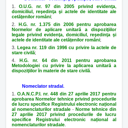
1.
O.U.G. nr. 97 din 2005 privind evidenţa,
domiciliul, reşedinţa şi actele de identitate ale
cetăţenilor români
;
2.
H.G. nr. 1.375 din 2006 pentru aprobarea
Normelor de aplicare unitară a dispoziţiilor
legale privind evidenţa, domiciliul, reşedinţa şi
actele de identitate ale cetăţenilor români
;
3.
Legea nr. 119 din 1996 cu privire la actele de
stare civilă
;
4.
H.G. nr. 64 din 2011 pentru aprobarea
Metodologiei cu privire la aplicarea unitară a
dispoziţiilor în materie de stare civilă
.
Nomeclator stradal.
1.
O.A.N.C.P.I. nr. 448 din 27 aprilie 2017 pentru
aprobarea Normelor tehnice privind procedurile
de lucru specifice Registrului electronic național
al nomenclaturilor stradale
-
Norme tehnice din
27 aprilie 2017 privind procedurile de lucru
specifice Registrului electronic național al
nomenclaturilor stradale
.