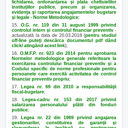
lichidarea, ordonanţarea şi plata cheltuielilor
instituţiilor publice, precum şi organizarea,
evidenţa şi raportarea angajamentelor bugetare
şi legale - Norme Metodologice
;
15.
O.G. nr. 119 din 31 august 1999 privind
controlul intern şi controlul financiar preventiv
-
actualizată la data de 20.03.2018 (
pentru studiul
off-line puteţi descărca documentul pdf dând
click/ atingând acest link
);
16.
O.M.F.P. nr. 923 din 2014 pentru aprobarea
Normelor metodologice generale referitoare la
exercitarea controlului financiar preventiv şi a
Codului specific de norme profesionale pentru
persoanele care exercită activitatea de control
financiar preventiv propriu
;
17.
Legea nr. 69 din 2010 a responsabilităţii
fiscal-bugetare
;
18.
Legea-cadru nr. 153 din 2017 privind
salarizarea personalului plătit din fonduri
publice
;
19.
Legea nr. 22 din 1969 privind angajarea
gestionarilor, constituirea de garanţii şi
răspunderea în legătură cu gestionarea