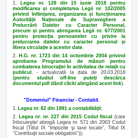
1.
Legea nr. 129 din 15 iunie 2018 pentru
modificarea și completarea Legii nr. 102/2005
privind înființarea, organizarea și funcționarea
Autorității Naționale de Supraveghere a
Prelucrării Datelor cu Caracter Personal,
precum și pentru abrogarea Legii nr. 677/2001
pentru protecția persoanelor cu privire la
prelucrarea datelor cu caracter personal și
libera circulație a acestor date
.
2.
H.G. nr. 1723 din 14 octombrie 2004 privind
aprobarea Programului de măsuri pentru
combaterea birocraţiei în activitatea de relaţii cu
publicul
. - actualizată la data de 20.03.2018
(
pentru studiul off-line puteţi descărca
documentul pdf dând click/ atingând acest link
).
"Domeniul" Financiar - Contabil.
1.
Legea nr. 82 din 1991 a contabilităţii
;
2.
Legea nr. nr. 227 din 2015 Codul fiscal
(care
înlocuieşte/ abrogă Legea nr. 571 din 2003 Codul
fiscal (Titlul IX "Impozite şi taxe locale", Titlul IX
"Contribuţii sociale obligatorii"));