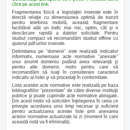
click pe acest link
.
Fragmentarea fizică a legislaţiei inserate este în
directă relaţie cu dimensiunea optimă de tranzit
pentru telefonia mobilă, această fragmentare
facilitând atât un trafic mai mic, optim, cât şi o
descărcare rapidă a datelor solicitate. Pentru
studiul compact vă recomandăm studiul offline cu
ajutorul pdf-urilor inserate.
Delimitarea pe "domenii" este realizată indicativ/
informativ, numeroase acte normative "anexate"
unui anumit domeniu putând avea relevanţă şi
pentru alte domenii, motiv pentru care vă
recomandăm să luaţi în considerare caracterul
indicativ al listei şi să procedaţi în conformitate.
Lista acestor acte normative este realizată pe baza
bibliografiilor "prezentate" de către diverse instituţii
publice şi poate cuprinde acte normative abrogate.
Din acest motiv vă solicităm înţelegerea în ceea ce
priveşte acordarea unui timp necesar şi suficient
pentru actualizarea acestei liste prin anexarea
actelor normative actualizate la zi (moment în care
această notă va fi eliminată).