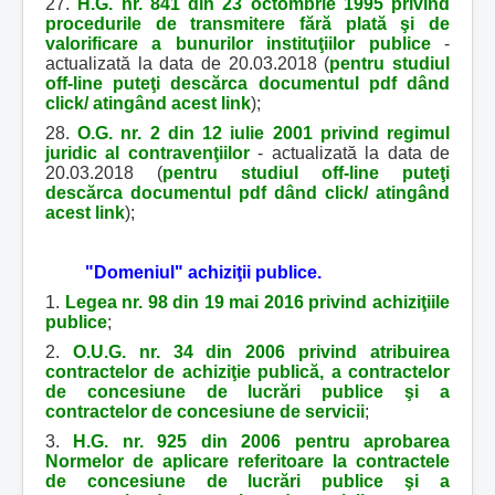
27.
H.G. nr. 841 din 23 octombrie 1995 privind
procedurile de transmitere fără plată şi de
valorificare a bunurilor instituţiilor publice
-
actualizată la data de 20.03.2018 (
pentru studiul
off-line puteţi descărca documentul pdf dând
click/ atingând acest link
);
28.
O.G. nr. 2 din 12 iulie 2001 privind regimul
juridic al contravenţiilor
- actualizată la data de
20.03.2018 (
pentru studiul off-line puteţi
descărca documentul pdf dând click/ atingând
acest link
);
"Domeniul" achiziţii publice.
1.
Legea nr. 98 din 19 mai 2016 privind achiziţiile
publice
;
2.
O.U.G. nr. 34 din 2006 privind atribuirea
contractelor de achiziţie publică, a contractelor
de concesiune de lucrări publice şi a
contractelor de concesiune de servicii
;
3.
H.G. nr. 925 din 2006 pentru aprobarea
Normelor de aplicare referitoare la contractele
de concesiune de lucrări publice şi a