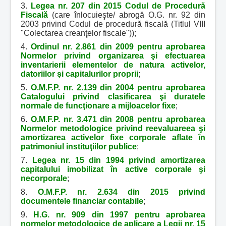
3.
Legea nr. 207 din 2015 Codul de Procedură
Fiscală
(care înlocuieşte/ abrogă O.G. nr. 92 din
2003 privind Codul de procedură fiscală (Titlul VIII
"Colectarea creanţelor fiscale"));
4.
Ordinul nr. 2.861 din 2009 pentru aprobarea
Normelor privind organizarea şi efectuarea
inventarierii elementelor de natura activelor,
datoriilor şi capitalurilor proprii
;
5.
O.M.F.P. nr. 2.139 din 2004 pentru aprobarea
Catalogului privind clasificarea şi duratele
normale de funcţionare a mijloacelor fixe
;
6.
O.M.F.P. nr. 3.471 din 2008 pentru aprobarea
Normelor metodologice privind reevaluareea şi
amortizarea activelor fixe corporale aflate în
patrimoniul instituţiilor publice
;
7.
Legea nr. 15 din 1994 privind amortizarea
capitalului imobilizat în active corporale şi
necorporale
;
8.
O.M.F.P. nr. 2.634 din 2015 privind
documentele financiar contabile
;
9.
H.G. nr. 909 din 1997 pentru aprobarea
normelor metodologice de aplicare a Legii nr. 15