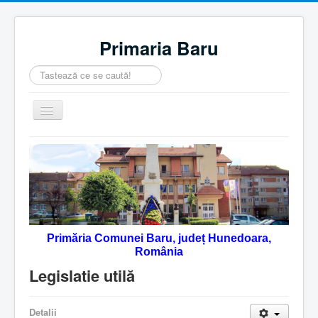
Primaria Baru
Căutare
...
Comută
navigarea
Home
Despre noi
Noutăţi
Contact
Primăria Comunei Baru, județ Hunedoara,
Servicii Online
România
Monitorul Oficial Local
Legislatie utilă
Detalii