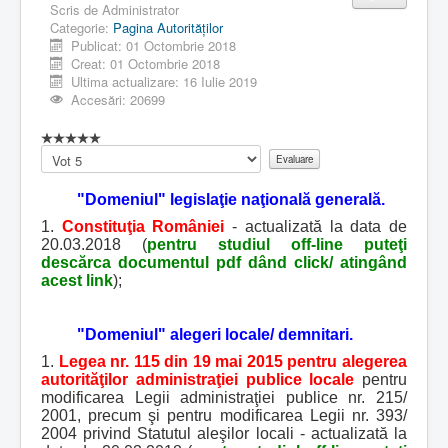
Scris de
Administrator
Categorie:
Pagina Autorităţilor
Publicat: 01 Octombrie 2018
Creat: 01 Octombrie 2018
Ultima actualizare: 16 Iulie 2019
Accesări: 20699
Vă
rugăm
să
"Domeniul" legislaţie naţională generală.
evaluați
1.
Constituţia României
- actualizată la data de
20.03.2018 (
pentru studiul off-line puteţi
descărca documentul pdf dând click/ atingând
acest link
);
"Domeniul" alegeri locale/ demnitari.
1.
Legea nr. 115 din 19 mai 2015 pentru alegerea
autorităţilor administraţiei publice locale
pentru
modificarea Legii administraţiei publice nr. 215/
2001, precum şi pentru modificarea Legii nr. 393/
2004 privind Statutul aleşilor locali - actualizată la