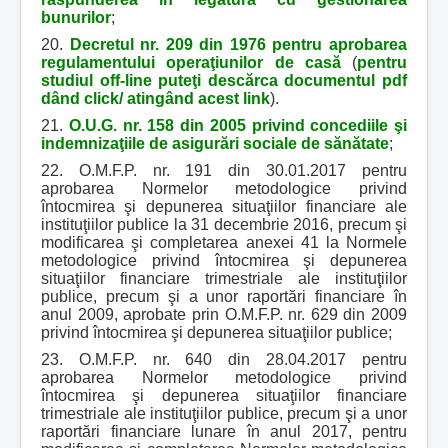
bunurilor
;
20.
Decretul nr. 209 din 1976 pentru aprobarea
regulamentului operaţiunilor de casă
(
pentru
studiul off-line puteţi descărca documentul pdf
dând click/ atingând acest link
).
21.
O.U.G. nr. 158 din 2005 privind concediile şi
indemnizaţiile de asigurări sociale de sănătate
;
22. O.M.F.P. nr. 191 din 30.01.2017 pentru
aprobarea Normelor metodologice privind
întocmirea şi depunerea situaţiilor financiare ale
instituţiilor publice la 31 decembrie 2016, precum şi
modificarea şi completarea anexei 41 la Normele
metodologice privind întocmirea şi depunerea
situaţiilor financiare trimestriale ale instituţiilor
publice, precum şi a unor raportări financiare în
anul 2009, aprobate prin O.M.F.P. nr. 629 din 2009
privind întocmirea şi depunerea situaţiilor publice;
23. O.M.F.P. nr. 640 din 28.04.2017 pentru
aprobarea Normelor metodologice privind
întocmirea şi depunerea situaţiilor financiare
trimestriale ale instituţiilor publice, precum şi a unor
raportări financiare lunare în anul 2017, pentru