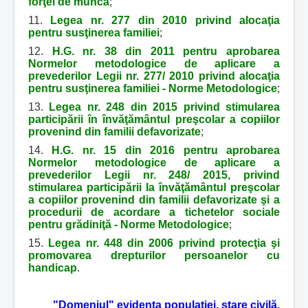
forţei de muncă
;
11.
Legea nr. 277 din 2010 privind alocaţia
pentru susţinerea familiei
;
12.
H.G. nr. 38 din 2011 pentru aprobarea
Normelor metodologice de aplicare a
prevederilor Legii nr. 277/ 2010 privind alocaţia
pentru susţinerea familiei - Norme Metodologice
;
13.
Legea nr. 248 din 2015 privind stimularea
participării în învăţământul preşcolar a copiilor
provenind din familii defavorizate
;
14.
H.G. nr. 15 din 2016 pentru aprobarea
Normelor metodologice de aplicare a
prevederilor Legii nr. 248/ 2015, privind
stimularea participării la învăţământul preşcolar
a copiilor provenind din familii defavorizate şi a
procedurii de acordare a tichetelor sociale
pentru grădiniţă - Norme Metodologice
;
15.
Legea nr. 448 din 2006 privind protecţia şi
promovarea drepturilor persoanelor cu
handicap
.
"Domeniul" evidenţa populaţiei, stare civilă.