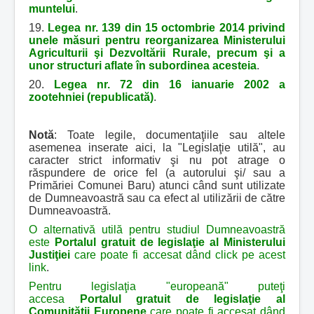
muntelui
.
19.
Legea nr. 139 din 15 octombrie 2014 privind
unele măsuri pentru reorganizarea Ministerului
Agriculturii şi Dezvoltării Rurale, precum şi a
unor structuri aflate în subordinea acesteia
.
20.
Legea nr. 72 din 16 ianuarie 2002 a
zootehniei (republicată)
.
Notă
: Toate legile, documentaţiile sau altele
asemenea inserate aici, la "Legislaţie utilă", au
caracter strict informativ şi nu pot atrage o
răspundere de orice fel (a autorului şi/ sau a
Primăriei Comunei Baru) atunci când sunt utilizate
de Dumneavoastră sau ca efect al utilizării de către
Dumneavoastră.
O alternativă utilă pentru studiul Dumneavoastră
este
Portalul gratuit de legislaţie al Ministerului
Justiţiei
care poate fi accesat dând click pe acest
link
.
Pentru legislaţia "europeană" puteţi
accesa
Portalul gratuit de legislaţie al
Comunităţii Europene
care poate fi accesat dând