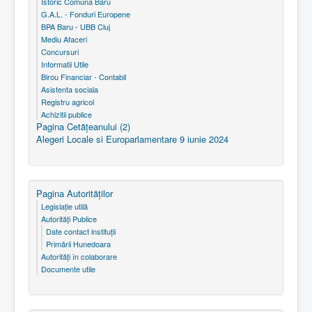
Istoric Comuna Baru
G.A.L. - Fonduri Europene
BPA Baru - UBB Cluj
Mediu Afaceri
Concursuri
Informatii Utile
Birou Financiar - Contabil
Asistenta sociala
Registru agricol
Achizitii publice
Pagina Cetăţeanului (2)
Alegeri Locale si Europarlamentare 9 iunie 2024
Pagina Autorităţilor
Legislaţie utilă
Autorităţi Publice
Date contact instituţii
Primării Hunedoara
Autorităţi în colaborare
Documente utile