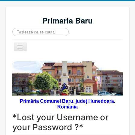
Primaria Baru
Căutare
...
Comută
navigarea
Home
Despre noi
Noutăţi
Contact
Primăria Comunei Baru, județ Hunedoara,
Servicii Online
România
Monitorul Oficial Local
*Lost your Username or
your Password ?*