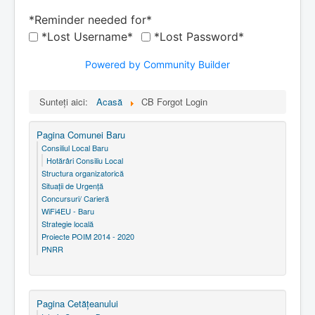
*Reminder needed for*
*Lost Username*
*Lost Password*
Powered by Community Builder
Sunteți aici:
Acasă
CB Forgot Login
Pagina Comunei Baru
Consiliul Local Baru
Hotărâri Consiliu Local
Structura organizatorică
Situaţii de Urgenţă
Concursuri/ Carieră
WiFi4EU - Baru
Strategie locală
Proiecte POIM 2014 - 2020
PNRR
Pagina Cetăţeanului