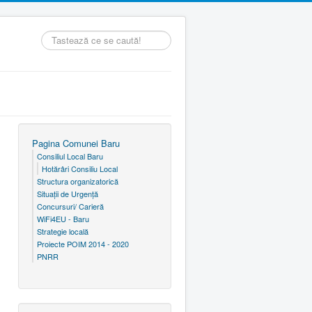
Căutare
...
Pagina Comunei Baru
Consiliul Local Baru
Hotărâri Consiliu Local
Structura organizatorică
Situaţii de Urgenţă
Concursuri/ Carieră
WiFi4EU - Baru
Strategie locală
Proiecte POIM 2014 - 2020
PNRR