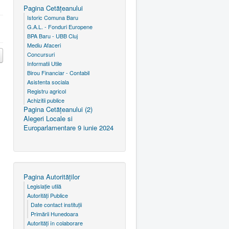
Pagina Cetăţeanului
Istoric Comuna Baru
G.A.L. - Fonduri Europene
BPA Baru - UBB Cluj
Mediu Afaceri
Concursuri
Informatii Utile
Birou Financiar - Contabil
Asistenta sociala
Registru agricol
Achizitii publice
Pagina Cetăţeanului (2)
Alegeri Locale si
Europarlamentare 9 iunie 2024
Pagina Autorităţilor
Legislaţie utilă
Autorităţi Publice
Date contact instituţii
Primării Hunedoara
Autorităţi în colaborare