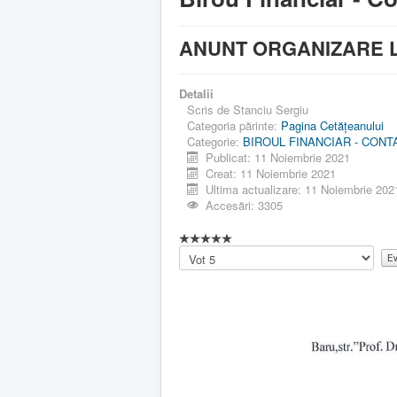
ANUNT ORGANIZARE L
Detalii
Scris de
Stanciu Sergiu
Categoria părinte:
Pagina Cetăţeanului
Categorie:
BIROUL FINANCIAR - CONT
Publicat: 11 Noiembrie 2021
Creat: 11 Noiembrie 2021
Ultima actualizare: 11 Noiembrie 202
Accesări: 3305
Vă
rugăm
să
evaluați