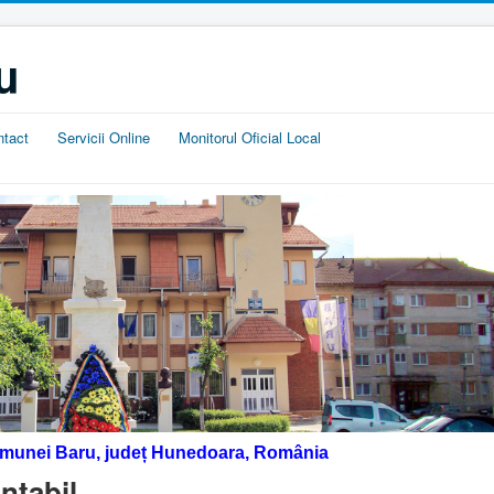
u
ntact
Servicii Online
Monitorul Oficial Local
omunei Baru, județ Hunedoara, România
ntabil