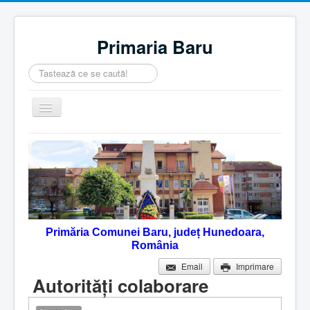
Primaria Baru
Căutare
...
Comută
navigarea
Home
Despre noi
Noutăţi
Contact
Primăria Comunei Baru, județ Hunedoara,
Servicii Online
România
Monitorul Oficial Local
Email
Imprimare
Autorităţi colaborare