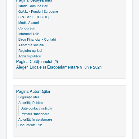
Istoric Comuna Baru
G.A.L. - Fonduri Europene
BPA Baru - UBB Cluj
Mediu Afaceri
Concursuri
Informatii Utile
Birou Financiar - Contabil
Asistenta sociala
Registru agricol
Achizitii publice
Pagina Cetăţeanului (2)
Alegeri Locale si Europarlamentare 9 iunie 2024
Pagina Autorităţilor
Legislaţie utilă
Autorităţi Publice
Date contact instituţii
Primării Hunedoara
Autorităţi în colaborare
Documente utile