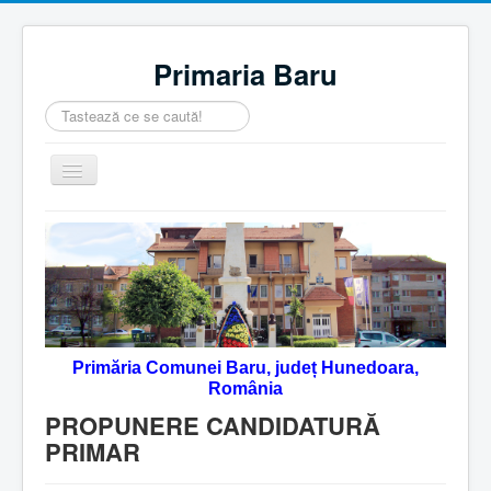
Primaria Baru
Căutare
...
Comută
navigarea
Home
Despre noi
Noutăţi
Contact
Primăria Comunei Baru, județ Hunedoara,
Servicii Online
România
Monitorul Oficial Local
PROPUNERE CANDIDATURĂ
PRIMAR