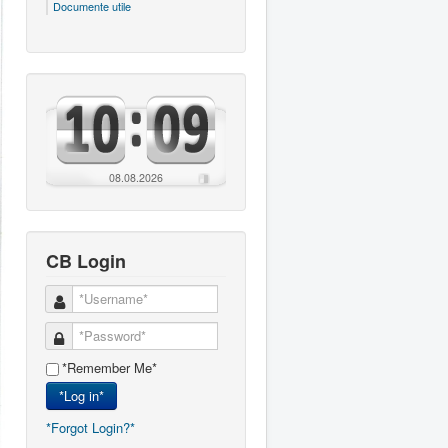
Documente utile
08.08.2026
CB Login
*Remember Me*
*Log in*
*Forgot Login?*