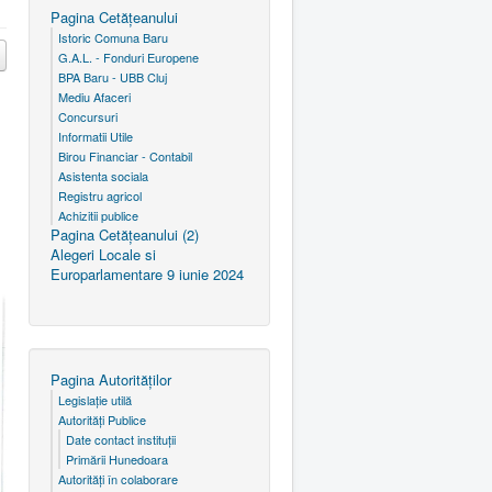
Pagina Cetăţeanului
Istoric Comuna Baru
G.A.L. - Fonduri Europene
BPA Baru - UBB Cluj
Mediu Afaceri
Concursuri
Informatii Utile
Birou Financiar - Contabil
Asistenta sociala
Registru agricol
Achizitii publice
Pagina Cetăţeanului (2)
Alegeri Locale si
Europarlamentare 9 iunie 2024
Pagina Autorităţilor
Legislaţie utilă
Autorităţi Publice
Date contact instituţii
Primării Hunedoara
Autorităţi în colaborare