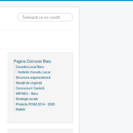
Căutare
...
Pagina Comunei Baru
Consiliul Local Baru
Hotărâri Consiliu Local
Structura organizatorică
Situaţii de Urgenţă
Concursuri/ Carieră
WiFi4EU - Baru
Strategie locală
Proiecte POIM 2014 - 2020
PNRR