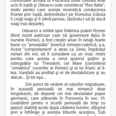
confruntare armată la Placentia unde Orestes este
ucis în luptă şi Odoacru este considerat "Rex Italie",
motiv pentru care acesta revendică conducerea
Romei prin luptă, detronându-l pe Romulus (căruia
îi cruţă viaţa şi îi oferă pensie, lăsându-l să îşi ducă
viaţa mai departe).
Odoacru a militat spre întărirea puterii Romei
(fiind numit patrician care să guverneze Italia în
numele Romei), a fost creştin arian în relaţii foarte
bune cu "proaspăta" biserică romano-catolică, ş.a.
Acest "comportament" a atras ca Zeno, împăratul
roman din est, să îl considere ca un rival, motiv
pentru care acesta a cerut ajutorul goţilor şi
ostrogoţilor lui Theodoric cel Mare (considerat
"următorul" cuceritor al Romei) şi al lui Alaric al II-
lea. Vandalii au profitat şi ei de destabilizare şi au
atacat... Şi tot aşa...
Din punct de vedere al valurilor migratoare,
în această perioadă se mai remarcă doar
longobarzii, de departe cel mai devastator popor
germanic, care pătrunde în Pannonia în sec. VI,
coabitând pentru o scurtă perioadă de timp cu
gepizii stabiliţi acolo după căderea hunilor, sfârşind
prin a înfrânge şi asimila triburile acestora. Sub