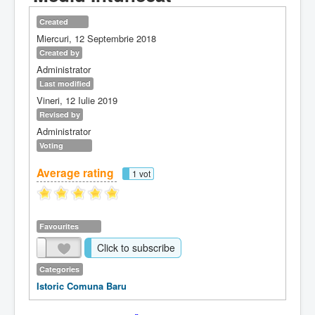
Created
Miercuri, 12 Septembrie 2018
Created by
Administrator
Last modified
Vineri, 12 Iulie 2019
Revised by
Administrator
Voting
Average rating
1 vot
Favourites
Click to subscribe
Categories
Istoric Comuna Baru