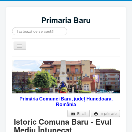
Primaria Baru
Căutare
...
Comută
navigarea
Home
Despre noi
Noutăţi
Contact
Primăria Comunei Baru, județ Hunedoara,
Servicii Online
România
Monitorul Oficial Local
Email
Imprimare
Istoric Comuna Baru - Evul
Mediu Întunecat