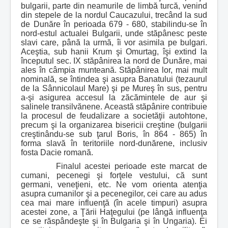
bulgarii, parte din neamurile de limbă turcă, venind
din stepele de la nordul Caucazului, trecând la sud
de Dunăre în perioada 679 - 680, stabilindu-se în
nord-estul actualei Bulgarii, unde stăpânesc peste
slavi care, până la urmă, îi vor asimila pe bulgari.
Aceştia, sub hanii Krum şi Omurtag, îşi extind la
începutul sec. IX stăpânirea la nord de Dunăre, mai
ales în câmpia munteană. Stăpânirea lor, mai mult
nominală, se întindea şi asupra Banatului (tezaurul
de la Sânnicolaul Mare) şi pe Mureş în sus, pentru
a-şi asigurea accesul la zăcămintele de aur şi
salinele transilvănene. Această stăpânire contribuie
la procesul de feudalizare a societăţii autohtone,
precum şi la organizarea bisericii creştine (bulgarii
creştinându-se sub ţarul Boris, în 864 - 865) în
forma slavă în teritoriile nord-dunărene, inclusiv
fosta Dacie romană.
Finalul acestei perioade este marcat de
cumani, pecenegi şi forţele vestului, că sunt
germani, veneţieni, etc. Ne vom orienta atenţia
asupra cumanilor şi a pecenegilor, cei care au adus
cea mai mare influenţă (în acele timpuri) asupra
acestei zone, a Ţării Haţegului (pe lângă influenţa
ce se răspândeşte şi în Bulgaria şi în Ungaria). Ei