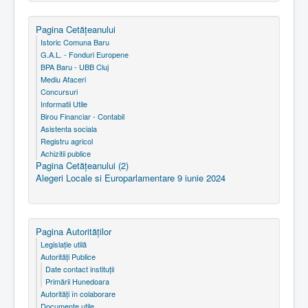
Pagina Cetăţeanului
Istoric Comuna Baru
G.A.L. - Fonduri Europene
BPA Baru - UBB Cluj
Mediu Afaceri
Concursuri
Informatii Utile
Birou Financiar - Contabil
Asistenta sociala
Registru agricol
Achizitii publice
Pagina Cetăţeanului (2)
Alegeri Locale si Europarlamentare 9 iunie 2024
Pagina Autorităţilor
Legislaţie utilă
Autorităţi Publice
Date contact instituţii
Primării Hunedoara
Autorităţi în colaborare
Documente utile