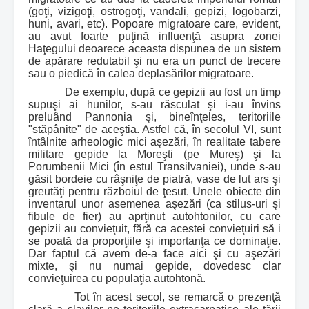
(goţi, vizigoţi, ostrogoţi, vandali, gepizi, logobarzi,
huni, avari, etc). Popoare migratoare care, evident,
au avut foarte puţină influenţă asupra zonei
Haţegului deoarece aceasta dispunea de un sistem
de apărare redutabil şi nu era un punct de trecere
sau o piedică în calea deplasărilor migratoare.
De exemplu, după ce gepizii au fost un timp
supuşi ai hunilor, s-au răsculat şi i-au învins
preluând Pannonia şi, bineînţeles, teritoriile
"stăpânite" de aceştia. Astfel că, în secolul VI, sunt
întâlnite arheologic mici aşezări, în realitate tabere
militare gepide la Moreşti (pe Mureş) şi la
Porumbenii Mici (în estul Transilvaniei), unde s-au
găsit bordeie cu râşniţe de piatră, vase de lut ars şi
greutăţi pentru războiul de ţesut. Unele obiecte din
inventarul unor asemenea aşezări (ca stilus-uri şi
fibule de fier) au aprţinut autohtonilor, cu care
gepizii au convieţuit, fără ca acestei convieţuiri să i
se poată da proporţiile şi importanţa ce dominaţie.
Dar faptul că avem de-a face aici şi cu aşezări
mixte, şi nu numai gepide, dovedesc clar
convieţuirea cu populaţia autohtonă.
Tot în acest secol, se remarcă o prezenţă