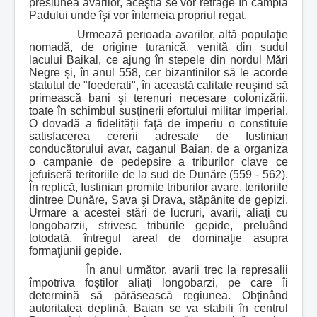
presiunea avarilor, aceştia se vor retrage în câmpia
Padului unde îşi vor întemeia propriul regat.
Urmează perioada avarilor, altă populaţie
nomadă, de origine turanică, venită din sudul
lacului Baikal, ce ajung în stepele din nordul Mări
Negre şi, în anul 558, cer bizantinilor să le acorde
statutul de "foederati", în această calitate reuşind să
primească bani şi terenuri necesare colonizării,
toate în schimbul susţinerii efortului militar imperial.
O dovadă a fidelităţii faţă de imperiu o constituie
satisfacerea cererii adresate de Iustinian
conducătorului avar, caganul Baian, de a organiza
o campanie de pedepsire a triburilor clave ce
jefuiseră teritoriile de la sud de Dunăre (559 - 562).
În replică, Iustinian promite triburilor avare, teritoriile
dintree Dunăre, Sava şi Drava, stăpânite de gepizi.
Urmare a acestei stări de lucruri, avarii, aliaţi cu
longobarzii, strivesc triburile gepide, preluând
totodată, întregul areal de dominaţie asupra
formaţiunii gepide.
În anul următor, avarii trec la represalii
împotriva foştilor aliaţi longobarzi, pe care îi
determină să părăsească regiunea. Obţinând
autoritatea deplină, Baian se va stabili în centrul