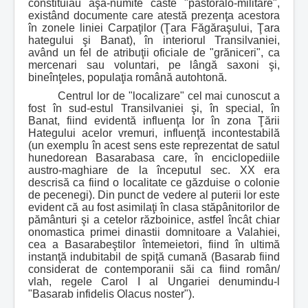
constituiau aşa-numite caste "pastoralo-militare",
existând documente care atestă prezenţa acestora
în zonele liniei Carpaţilor (Ţara Făgăraşului, Ţara
hategului şi Banat), în interiorul Transilvaniei,
având un fel de atribuţii oficiale de "grăniceri", ca
mercenari sau voluntari, pe lângă saxoni şi,
bineînţeles, populaţia română autohtonă.
Centrul lor de "localizare" cel mai cunoscut a
fost în sud-estul Transilvaniei şi, în special, în
Banat, fiind evidentă influenţa lor în zona Ţării
Hategului acelor vremuri, influenţă incontestabilă
(un exemplu în acest sens este reprezentat de satul
hunedorean Basarabasa care, în enciclopediile
austro-maghiare de la începutul sec. XX era
descrisă ca fiind o localitate ce găzduise o colonie
de pecenegi). Din punct de vedere al puterii lor este
evident că au fost asimilaţi în clasa stăpânitorilor de
pământuri şi a cetelor războinice, astfel încât chiar
onomastica primei dinastii domnitoare a Valahiei,
cea a Basarabeştilor întemeietori, fiind în ultimă
instanţă indubitabil de spiţă cumană (Basarab fiind
considerat de contemporanii săi ca fiind român/
vlah, regele Carol I al Ungariei denumindu-l
"Basarab infidelis Olacus noster").