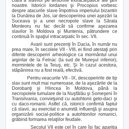
clară a slavilor pe teritoriile extracarpatice ale ţării
noastre. Istoricii Iordanes şi Procopius vorbesc
despre atacurile slave împotriva imperiului bizantin
la Dunărea de Jos, iar descoperirea unei aşezări la
Suceava şi a unei necropole slave la Sărata
Monteoru nu fac decât să confirme aşezarea
slavilor în Moldova şi Muntenia, pătrundere ce
continuă în spaţiul intracarpatic în sec. VII.
Avarii sunt prezenţi în Dacia, în număr nu
prea mare, în secolele VII - VIII, ei fiind atestaţi prin
diferite descoperiri arheologice ca mormântul unui
argintar de la Felnac (la sud de Mureşul inferior),
mormintele de la Teiuş, etc. Şi în cazul acestora,
stăpânirea nu a fost reală, efectivă.
Pentru veacurile VII - IX, descoperirile de tip
slav sunt mult mai numeroase, de la aşezările de la
Dorobanţi şi Hlincea în Moldova, până la
necropolele tumulare de la Nuşfălău şi Someşeni în
Transilvania, convieţuind cu autohtonii geto-daci şi
cu daco-romanii. Astfel că, istoricii confirmă faptul
că slavii, au exercitat o anumită influenţă şi asupra
organizării social-politice a autohtonilor romanici,
grăbind formarea relaţiilor feudale.
Secolul VII este cel în care îşi fac apariţia