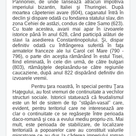
Pannoniei, de unde lansează atracuri împotriva
imperiului bizantin, Italiei şi Thuringiei. După
moartea căpeteniei avare (604), caganatul întră în
declin şi dispare odată cu fondarea statului slav, din
zona Cehiei de astăzi, condus de către Samo (623).
Cu toate acestea, avarii mai apar în izvoarele
istorice până în anul 628, când participă alături de
slavi la asedierea Constantinopolului. Şi, dispar
definitiv odată cu înfrângerea suferită în faţa
armatelor franceze ale lui Carol cel Mare (790 -
796), o parte din aceştia rămânând în estul Tisei,
fiind eliminată, în cele din urmă, de către bulgari
(803), rtămăşiţele deplasându-se către regiunile
caucaziene, după anul 822 dispărând definitiv din
izvoarele vremii.
Pentru ţara noastră, în special pentru Ţara
Haţegului, au fost vremuri de continuitate a vechilor
structuri sociale. Istoricii statuează că feudalismul
este un fel de sistem de tip "stăpân-vasal" care,
evident, pentru teritoriul care ne interesează are
clar o continuitate ce se regăseşte între perioada
daco-romană şi cea a evului mediu propriu-zis. Mai
mult, este perioada de stabilizare, de localizare
teritorială a popoarelor care au constituit valurile
migratoare ce au dus la căderea imperiului roman