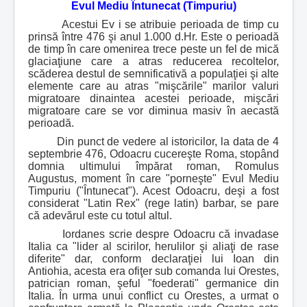
Evul Mediu Întunecat (Timpuriu)
Acestui Ev i se atribuie perioada de timp cu
prinsă între 476 şi anul 1.000 d.Hr. Este o perioadă
de timp în care omenirea trece peste un fel de mică
glaciaţiune care a atras reducerea recoltelor,
scăderea destul de semnificativă a populaţiei şi alte
elemente care au atras "mişcările" marilor valuri
migratoare dinaintea acestei perioade, mişcări
migratoare care se vor diminua masiv în aecastă
perioadă.
Din punct de vedere al istoricilor, la data de 4
septembrie 476, Odoacru cucereşte Roma, stopând
domnia ultimului împărat roman, Romulus
Augustus, moment în care "porneşte" Evul Mediu
Timpuriu ("Întunecat"). Acest Odoacru, deşi a fost
considerat "Latin Rex" (rege latin) barbar, se pare
că adevărul este cu totul altul.
Iordanes scrie despre Odoacru că invadase
Italia ca "lider al scirilor, herulilor şi aliaţi de rase
diferite" dar, conform declaraţiei lui Ioan din
Antiohia, acesta era ofiţer sub comanda lui Orestes,
patrician roman, şeful "foederati" germanice din
Italia. În urma unui conflict cu Orestes, a urmat o