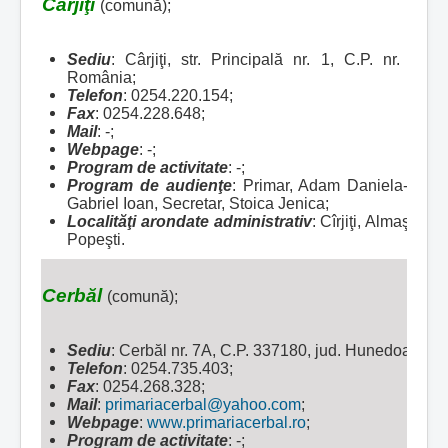
Cârjiţi
(comună);
Sediu
: Cârjiţi, str. Principală nr. 1, C.P. nr. 33
România;
Telefon
: 0254.220.154;
Fax
: 0254.228.648;
Mail
: -;
Webpage
: -;
Program de activitate
: -;
Program de audienţe
: Primar, Adam Daniela-Maria
Gabriel Ioan, Secretar, Stoica Jenica;
Localităţi arondate administrativ
:
Cîrjiţi, Almaşu S
Popeşti.
Cerbăl
(comună);
Sediu
: Cerbăl nr. 7A, C.P. 337180, jud. Hunedoara, 
Telefon
: 0254.735.403;
Fax
: 0254.268.328;
Mail
:
primariacerbal@yahoo.com
;
Webpage
:
www.primariacerbal.ro
;
Program de activitate
: -;