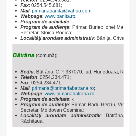
Fax
: 0254.545.681;
Mail
:
primariabanita@yahoo.com
;
Webpage
:
www.banita.ro
;
Program de activitate
: -;
Program de audienţe
: Primar, Burlec Ionel Martin, 
Secretar, Stoica Rodica;
Localităţi arondate administrativ
:
Băniţa, Crivadia şi
Bătrâna
(comună);
Sediu
: Bătrâna, C.P. 337070, jud. Hunedoara, Român
Telefon
: 0254.234.471;
Fax
: 0254.234.471;
Mail
:
primaria@primariabatrana.ro
;
Webpage
:
www.pimariabatrana.ro
;
Program de activitate
: -;
Program de audienţe
: Primar, Radu Herciu, Vicepri
Secretar, Moldovan Cosmina;
Localităţi arondate administrativ
:
Bătrâna, Fa
Răchiţaua.