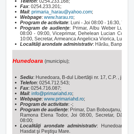
Telefon
: 0254.233.168;
Fax
: 0254.233.201;
Mail
:
primaria_harau@yahoo.com
;
Webpage
:
www.harau.ro
;
Program de activitate
: Luni - Joi 08:00 - 16:30, Viner
Program de audienţe
: Primar, Albu Weber Lucian 
08:00 - 09:00, Viceprimar, Dehelean Lucian Cornel, 
10:00, Secretar, Armeanca Angelicxa Viorica, Luni - Vi
Localităţi arondate administrativ
:
Hărău, Banpotoc, 
Hunedoara
(municipiu);
Sediu
: Hunedoara, B-dul Libertăţii nr. 17, C.P. , jud
Telefon
: 0254.712.543;
Fax
: 0254.716.087;
Mail
:
info@primariahd.ro
;
Webpage
:
www.primariahd.ro
;
Program de activitate
: -;
Program de audienţe
: Primar, Dan Bobouţanu, Miercu
Ramona Elena Todor, Joi 08:00, Secretar, Dănuţ Mi
08:00;
Localităţi arondate administrativ
:
Hunedoarsa, B
Hasdat şi Peştişu Mare.