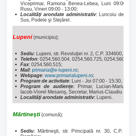
Viceprimar, Ramona Benea-Lebea, Luni 09:00 - 13:
Rusu, Vineri 09:00 - 13:00;
Localităţi arondate administrativ
:
Luncoiu de Jos,
Sus, Podele şi Stejărel.
Lupeni
(municipiu);
Sediu
: Lupeni, str. Revoluţiei nr. 2, C.P. 334600, ju
Telefon
: 0254.560.504, 0254.560.725, 0254.560.680;
Fax
: 0254.560.515;
Mail
:
primaria@e-lupeni.ro
;
Webpage
:
www.primarialupeni.ro
;
Program de activitate
: Luni - Joi 07:00 - 15:30, Viner
Program de audienţe
: Primar, Lucian-Marius Re
Iacob-Viorel Mesaroş, Secretar, Marius-Claudiu Băloi;
Localităţi arondate administrativ
: Lupeni
.
Mărtineşti
(comună);
Sediu
: Mărtineşti, str. Principală nr. 30, C.P. 33