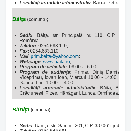
Localităţi arondate administrativ
:
Băcia, Petreni, Tîm
Băiţa
(comună);
Sediu
: Băiţa, str. Principală nr. 110, C.P. 337
România;
Telefon
: 0254.683.110;
Fax
: 0254.683.110;
Mail
:
prim.baita@yahoo.com
;
Webpage
:
www.baita.ro
;
Program de activitate
: 08:00 - 16:00;
Program de audienţe
: Primar, Diniş Damian, Vi
Viceprimar, Iovan Ioan, Miercuri 10:00 - 14:00, Secr
Sanda, Luni 10:00 - 14:00;
Localităţi arondate administrativ
:
Băiţa, Barbu
Crăciuneşti, Fizeş, Hărţăgani, Lunca, Ormindea, Peşter
Băniţa
(comună);
Sediu
: Băniţa, str. Gării nr. 201, C.P. 337065, jud. 
Telefon
: 0254.545.681;