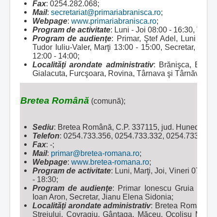
Fax
: 0254.282.068;
Mail
:
secretariat@primariabranisca.ro
;
Webpage
:
www.primariabranisca.ro
;
Program de activitate
: Luni - Joi 08:00 - 16:30, Viner
Program de audienţe
: Primar, Ştef Adel, Luni 08:0
Tudor Iuliu-Valer, Marţi 13:00 - 15:00, Secretar, Ghiu
12:00 - 14:00;
Localităţi arondate administrativ
:
Brănişca, Boz, Bă
Gialacuta, Furcşoara, Rovina, Târnava şi Târnăviţa.
Bretea Română
(comună);
Sediu
: Bretea Română, C.P. 337115, jud. Hunedoara
Telefon
: 0254.733.356, 0254.733.332, 0254.733.352;
Fax
: -;
Mail
:
primar@bretea-romana.ro
;
Webpage
:
www.bretea-romana.ro
;
Program de activitate
: Luni, Marţi, Joi, Vineri 07:30 
- 18:30;
Program de audienţe
: Primar Ionescu Gruia Răzv
Ioan Aron, Secretar, Jianu Elena Sidonia;
Localităţi arondate administrativ
:
Bretea Română, Bă
Streiului, Covragiu, Gânţaga, Măceu, Ocolişu Mare, 