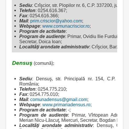
Sediu
: Crîşcior, str. Plopilor nr. 6, C.P. 337200, jud
Telefon
: 0254.616.367;
Fax
: 0254.616.366;
Mail
:
prim.criscior@yahoo.com
;
Webpage
:
www.comunacriscior.ro
;
Program de activitate
:
Program de audienţe
: Primar, Ovidiu Ilie Furdui, Vi
Secretar, Doica Ioan;
Localităţi arondate administrativ
:
Crîşcior, Barza, Va
Densuş
(comună);
Sediu
: Densuş, str. Principală nr. 154, C.P. 337
România;
Telefon
: 0254.775.210;
Fax
: 0254.775.010;
Mail
:
comunadensus@gmail.com
;
Webpage
:
www.primariadensus.ro
;
Program de activitate
: -;
Program de audienţe
: Primar, Vîrtopean Adrian-Io
Merian Nicu-Lăscuţ, Miercuri, Secretar, Bogdan Lored
Localităţi arondate administrativ
:
Densuş, Criva,