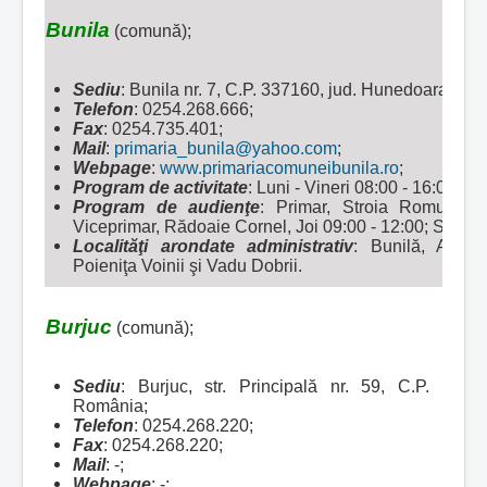
Bunila
(comună);
Sediu
: Bunila nr. 7, C.P. 337160, jud. Hunedoara, Ro
Telefon
: 0254.268.666;
Fax
: 0254.735.401;
Mail
:
primaria_bunila@yahoo.com
;
Webpage
:
www.primariacomuneibunila.ro
;
Program de activitate
: Luni - Vineri 08:00 - 16:00;
Program de audienţe
: Primar, Stroia Romulus, 
Viceprimar, Rădoaie Cornel, Joi 09:00 - 12:00; Secreta
Localităţi arondate administrativ
:
Bunilă, Alun,
Poieniţa Voinii şi Vadu Dobrii.
Burjuc
(comună);
Sediu
: Burjuc, str. Principală nr. 59, C.P. 337
România;
Telefon
: 0254.268.220;
Fax
: 0254.268.220;
Mail
: -;
Webpage
: -;