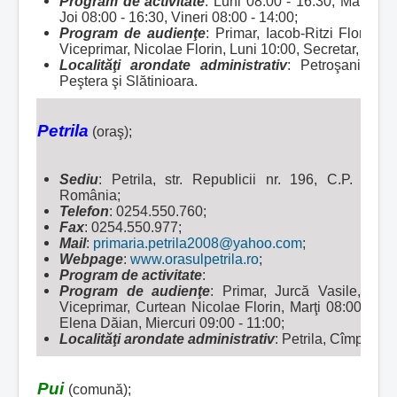
Program de activitate
: Luni 08:00 - 16:30, Marţi 08:
Joi 08:00 - 16:30, Vineri 08:00 - 14:00;
Program de audienţe
: Primar, Iacob-Ritzi Florin Ti
Viceprimar, Nicolae Florin, Luni 10:00, Secretar, Nego
Localităţi arondate administrativ
:
Petroşani, Dil
Peştera şi Slătinioara.
Petrila
(oraş);
Sediu
: Petrila, str. Republicii nr. 196, C.P. 335
România;
Telefon
: 0254.550.760;
Fax
: 0254.550.977;
Mail
:
primaria.petrila2008@yahoo.com
;
Webpage
:
www.orasulpetrila.ro
;
Program de activitate
:
Program de audienţe
: Primar, Jurcă Vasile, Luni
Viceprimar, Curtean Nicolae Florin, Marţi 08:00 - 10:
Elena Dăian, Miercuri 09:00 - 11:00;
Localităţi arondate administrativ
:
Petrila, Cîmpa, Jie
Pui
(comună);