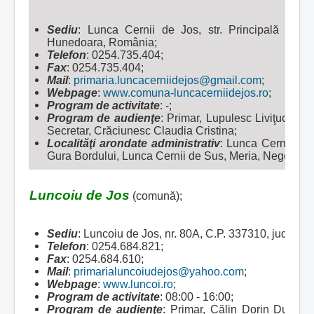
Sediu
: Lunca Cernii de Jos, str. Principală nr. 1
Hunedoara, România;
Telefon
: 0254.735.404;
Fax
: 0254.735.404;
Mail
:
primaria.luncacerniidejos@gmail.com
;
Webpage
:
www.comuna-luncacerniidejos.ro
;
Program de activitate
: -;
Program de audienţe
: Primar, Lupulesc Liviţuc, Vi
Secretar, Crăciunesc Claudia Cristina;
Localităţi arondate administrativ
:
Lunca Cernii de J
Gura Bordului, Lunca Cernii de Sus, Meria, Negoiu şi 
Luncoiu de Jos
(comună);
Sediu
: Luncoiu de Jos, nr. 80A, C.P. 337310, jud. H
Telefon
: 0254.684.821;
Fax
: 0254.684.610;
Mail
:
primarialuncoiudejos@yahoo.com
;
Webpage
:
www.luncoi.ro
;
Program de activitate
: 08:00 - 16:00;
Program de audienţe
: Primar, Călin Dorin Dud, Mi