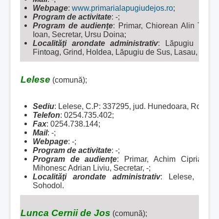
Webpage
:
www.primarialapugiudejos.ro
;
Program de activitate
: -;
Program de audienţe
: Primar, Chiorean Alin Traia
Ioan, Secretar, Ursu Doina;
Localităţi arondate administrativ
:
Lăpugiu de Jo
Fintoag, Grind, Holdea, Lăpugiu de Sus, Lasau, Ohaba
Lelese
(comună);
Sediu
: Lelese, C.P: 337295, jud. Hunedoara, Români
Telefon
: 0254.735.402;
Fax
: 0254.738.144;
Mail
: -;
Webpage
: -;
Program de activitate
: -;
Program de audienţe
: Primar, Achim Ciprian Gh
Mihonesc Adrian Liviu, Secretar, -;
Localităţi arondate administrativ
:
Lelese, Ceri
Sohodol.
Lunca Cernii de Jos
(comună);