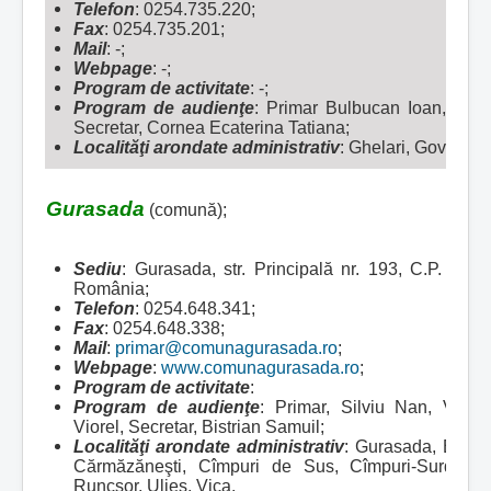
Telefon
: 0254.735.220;
Fax
: 0254.735.201;
Mail
: -;
Webpage
: -;
Program de activitate
: -;
Program de audienţe
: Primar Bulbucan Ioan, Vicep
Secretar, Cornea Ecaterina Tatiana;
Localităţi arondate administrativ
:
Ghelari, Govajdia,
Gurasada
(comună);
Sediu
: Gurasada, str. Principală nr. 193, C.P. 337
România;
Telefon
: 0254.648.341;
Fax
: 0254.648.338;
Mail
:
primar@comunagurasada.ro
;
Webpage
:
www.comunagurasada.ro
;
Program de activitate
:
Program de audienţe
: Primar, Silviu Nan, Vicep
Viorel, Secretar, Bistrian Samuil;
Localităţi arondate administrativ
:
Gurasada, Boiu 
Cărmăzăneşti, Cîmpuri de Sus, Cîmpuri-Surduc, D
Runcşor, Ulieş, Vica.