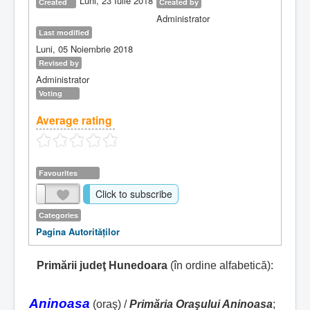
Luni, 23 Iulie 2018
Created
Created by
Administrator
Last modified
Luni, 05 Noiembrie 2018
Revised by
Administrator
Voting
Average rating
Favourites
Click to subscribe
Categories
Pagina Autorităţilor
Primării judeţ Hunedoara
(în ordine alfabetică):
Aninoasa
(oraş) /
Primăria Oraşului Aninoasa
;