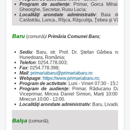
Program de audienţe
: Primar, Gorca Mihai Livi
Gheorghe, Secretar, Rusu Lucia;
Localităţi arondate administrativ
: Baia de Criş
Carăstrău, Lunca., Rîşca, Răşculiţa, Ţebea şi Văleni;
Baru
(comună)/
Primăria Comunei Baru
;
Sediu
: Baru, str. Prof. Dr. Ştefan Gârbea nr. 22
Hunedoara, România;
Telefon
: 0254.778.003;
Fax
: 0254.778.398;
Mail
:
primariabaru@primariabaru.ro
Webpage
:
https://www.primariabaru.ro
;
Program de activitate
: Luni - Vineri 07:30 - 15:30;
Program de audienţe
: Primar, Răducanu Daniel,
Viceprimar, Mircea Daniel Simion, Marți 10:00 - 12:
Mirecuri 10:00 - 12:00.
Localităţi arondate administrativ
: Baru, Livadia, Pet
Balşa
(comună);