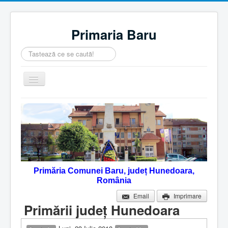
Primaria Baru
Căutare
...
Comută
navigarea
Home
Despre noi
Noutăţi
Contact
Primăria Comunei Baru, județ Hunedoara,
Servicii Online
România
Monitorul Oficial Local
Email
Imprimare
Primării judeţ Hunedoara