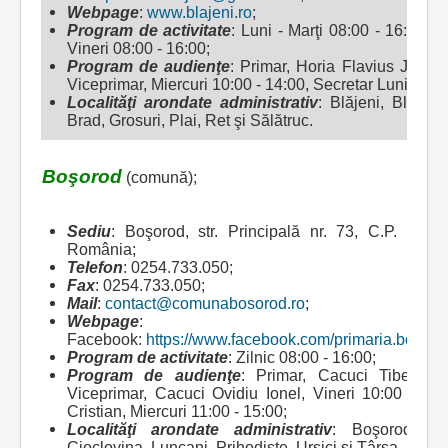
Webpage
:
www.blajeni.ro
;
Program de activitate
: Luni - Marţi 08:00 - 16:00, M
Vineri 08:00 - 16:00;
Program de audienţe
: Primar, Horia Flavius Jurcă,
Viceprimar, Miercuri 10:00 - 14:00, Secretar Luni 10:00
Localităţi arondate administrativ
:
Blăjeni, Blăjeni
Brad, Grosuri, Plai, Ret şi Sălătruc.
Boşorod
(comună);
Sediu
: Boşorod, str. Principală nr. 73, C.P. 337.
România;
Telefon
: 0254.733.050;
Fax
: 0254.733.050;
Mail
:
contact@comunabosorod.ro
;
Webpage
:
www
Facebook:
https://www.facebook.com/primaria.bosoro
Program de activitate
: Zilnic 08:00 - 16:00;
Program de audienţe
: Primar, Cacuci Tiberiu, 
Viceprimar, Cacuci Ovidiu Ionel, Vineri 10:00 - 12
Cristian, Miercuri 11:00 - 15:00;
Localităţi arondate administrativ
:
Boşorod, Al
Cioclovina, Luncani, Prihodişte, Ursici şi Târsa.