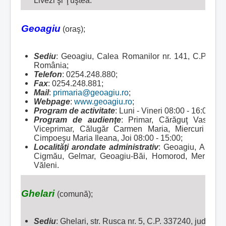
Livezi şi Ţuştea.
Geoagiu
(oraş);
Sediu
: Geoagiu, Calea Romanilor nr. 141, C.P. 335
România;
Telefon
: 0254.248.880;
Fax
: 0254.248.881;
Mail
:
primaria@geoagiu.ro
;
Webpage
:
www.geoagiu.ro
;
Program de activitate
: Luni - Vineri 08:00 - 16:00;
Program de audienţe
: Primar, Cărăguţ Vasile, 
Viceprimar, Călugăr Carmen Maria, Miercuri 08:00
Cimpoeşu Maria Ileana, Joi 08:00 - 15:00;
Localităţi arondate administrativ
:
Geoagiu, Aurel V
Cigmău, Gelmar, Geoagiu-Băi, Homorod, Mermezeu
Văleni.
Ghelari
(comună);
Sediu
: Ghelari, str. Rusca nr. 5, C.P. 337240, jud. H