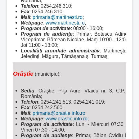
România;
Telefon
: 0254.246.310;
Fax
: 0254.246.310;
Mail
:
primaria@martinesti.ro
;
Webpage
:
www.martinesti.ro
;
Program de activitate
: 08:00 - 16:00;
Program de audienţe
: Primar, Botescu Adinel, Mi
Viceprimar, Bârcean Nicolae, Marţi 10:00 - 12:00, Se
Joi 11:00 - 13:00;
Localităţi arondate administrativ
:
Mărtineşti, Dî
Jeledinţi, Măgura, Tămăşana şi Turmaş.
Orăştie
(municipiu);
Sediu
: Orăştie, P-ţa Aurel Vlaicu nr. 3, C.P. 335
România;
Telefon
: 0254.241.513, 0254.241.019;
Fax
: 0254.242.560;
Mail
:
primaria@orastie.info.ro
;
Webpage
:
www.orastie.info.ro
;
Program de activitate
: Luni - Miercuri 07:30 - 15:3
Vineri 07:30 - 14:00;
Program de audienţe
: Primar, Bălan Ovidiu Lauren