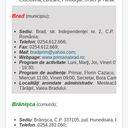
Brad
(municipiu);
Sediu
: Brad, str. Independenţei nr. 2, C.P. 335
România;
Telefon
: 0254.612.666;
Fax
: 0254.612.669;
Mail
:
bradprim@yahoo.com
;
Webpage
:
www.primariabrad.ro
;
Program de activitate
: Luni, Marţi, Joi, Vineri 07:30 
- 16:30;
Program de audienţe
: Primar, Florin Cazacu, Vicep
Miercuri 11:00, Vineri 09:00, Secretar, Bora Carmen-Ir
Localităţi arondate administrativ
:
Mesteacăn, Po
Tărăţel, Valea Bradului.
Brănişca
(comună);
Sediu
: Brănişca, C.P. 337105, jud. Hunedoara, Româ
Telefon
: 0254.282.060;