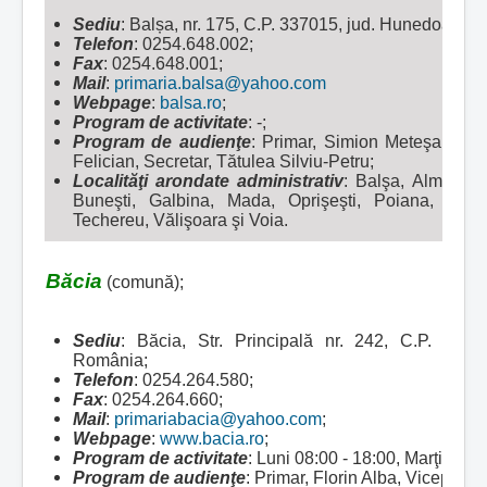
Sediu
: Balșa, nr. 175, C.P. 337015, jud. Hunedoara,
Telefon
: 0254.648.002;
Fax
: 0254.648.001;
Mail
:
primaria.balsa@yahoo.com
Webpage
:
balsa.ro
;
Program de activitate
: -;
Program de audienţe
: Primar, Simion Meteşan, Vi
Felician, Secretar, Tătulea Silviu-Petru;
Localităţi arondate administrativ
:
Balşa, Almaşu M
Buneşti, Galbina, Mada, Oprişeşti, Poiana, Poien
Techereu, Vălişoara şi Voia.
Băcia
(comună);
Sediu
: Băcia, Str. Principală nr. 242, C.P. 337
România;
Telefon
: 0254.264.580;
Fax
: 0254.264.660;
Mail
:
primariabacia@yahoo.com
;
Webpage
:
www.bacia.ro
;
Program de activitate
: Luni 08:00 - 18:00, Marţi - Vin
Program de audienţe
: Primar, Florin Alba, Viceprimar