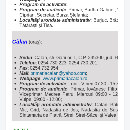
Program de activitate
:
Program de audienţe
: Primar, Bartha Gabriel, Vice
Ciprian, Secretar, Burza Ştefania;
Localităţi arondate administrativ
:
Burjuc, Brădăţel, 
Tătărăşti şi Tisa.
Călan
(oraş);
Sediu
: Călan, str. Gării nr. 1, C.P. 335300, jud. Hun
Telefon
: 0254.730.223, 0254.730.201;
Fax
: 0254.732.954;
Mail
:
primariacalan@yahoo.com
;
Webpage
:
www.primariacalan.ro
;
Program de activitate
: Luni - Vineri 07:30 - 15:30;
Program de audienţe
: Primar, Iovănesc Filip Adria
Viceprimar, Medrea Petru, Miercuri 09:00 - 12:00, S
Vulpe, 09:00 - 12:00;
Localităţi arondate administrativ
:
Călan, Batiz, St
Mic, Grid, Nadastia de Jos, Nadastia de Sus, Ohaba
Sîntamaria de Piatră, Strei, Strei-Săcel şi Valea Sînge