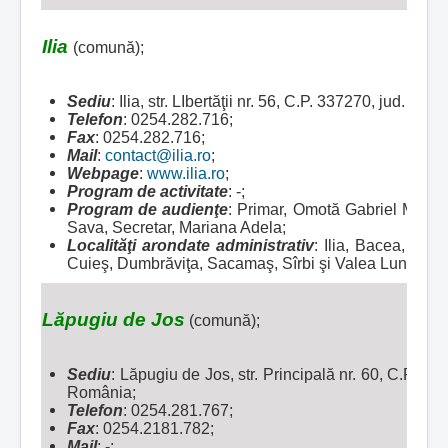
Ilia
(comună);
Sediu
: Ilia, str. LIbertăţii nr. 56, C.P. 337270, jud. H
Telefon
: 0254.282.716;
Fax
: 0254.282.716;
Mail
:
contact@ilia.ro
;
Webpage
:
www.ilia.ro
;
Program de activitate
: -;
Program de audienţe
: Primar, Omotă Gabriel Marius
Sava, Secretar, Mariana Adela;
Localităţi arondate administrativ
:
Ilia, Bacea, Bret
Cuieş, Dumbrăviţa, Sacamaş, Sîrbi şi Valea Lungă.
Lăpugiu de Jos
(comună);
Sediu
: Lăpugiu de Jos, str. Principală nr. 60, C.P. 3
România;
Telefon
: 0254.281.767;
Fax
: 0254.2181.782;
Mail
: -;