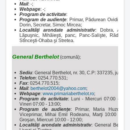
Mail
: -;
Webpage
: -;
Program de activitate
:
Program de audienţe
: Primar, Pădurean Ovidiu Iosi
Dorin, Secretar, Simoc Mircea;
Localităţi arondate administrativ
:
Dobra, Abuce
Lăpuşnic, Mihăieşti, panc, Panc-Salişte, Răduleşti
Stînceşti-Ohaba şi Stretea.
General Berthelot
(comună);
Sediu
: General Berthelot, nr. 30, C.P: 337235, jud. 
Telefon
: 0254.770.531;
Fax
: 0254.770.515;
Mail
:
berthelot2004@yahoo.com
;
Webpage
:
www.primariaberthelot.ro
;
Program de activitate
: Luni - Miercuri 07:00 - 15:3
Vineri 07:00 - 13:00;
Program de audienţe
: Primar, Maria Huzoni, 
Viceprimar, Mihai Emil Rodeanu, Marţi 10:00 - 12:0
Groşan, Miercuri 10:00 - 12:00;
Localităţi arondate administrativ
:
General Berthelo