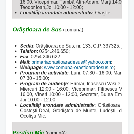
16:00, Viceprimar, Ţambă Alin-Adam, Marţi 14:00 - 16:
Teodor Ioan,Joi 10:00 - 12:00;
Localităţi arondate administrativ
: Orăştie
.
Orăştioara de Sus
(comună);
Sediu
: Orăştioara de Sus, nr. 133, C.P. 337325, jud
Telefon
: 0254.246.650;
Fax
: 0254.246.622;
Mail
:
primariaorastioaradesus@yahoo.com
;
Webpage
:
www.comuna-orastioaradesus.ro
;
Program de activitate
: Luni, 07:30 - 16:00, Marţi - Jo
07:30 - 15:00;
Program de audienţe
: Primar, Inăsescu Vasile-Maria
Miercuri 12:00 - 16:00, Viceprimar, Filipescu Valenti
16:00, Vineri 10:00 - 12:00, Secretar, Bulea Emilia, M
Joi 10:00 - 12:00;
Localităţi arondate administrativ
:
Orăştioara de Su
Costeşti-Deal, Gradiştea de Munte, Ludeştii de Jos
Ocolişu Mic.
Peştişu Mic
(comună);