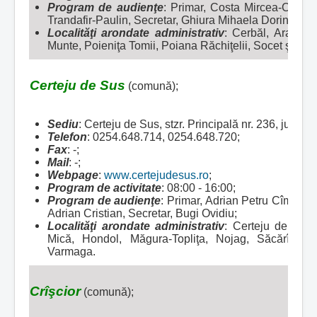
Program de audienţe
: Primar, Costa Mircea-Claudi
Trandafir-Paulin, Secretar, Ghiura Mihaela Dorina;
Localităţi arondate administrativ
:
Cerbăl, Aranieş
Munte, Poieniţa Tomii, Poiana Răchiţelii, Socet şi Ulm
Certeju de Sus
(comună);
Sediu
: Certeju de Sus, stzr. Principală nr. 236, jud.
Telefon
: 0254.648.714, 0254.648.720;
Fax
: -;
Mail
: -;
Webpage
:
www.certejudesus.ro
;
Program de activitate
: 08:00 - 16:00;
Program de audienţe
: Primar, Adrian Petru Cîmpian
Adrian Cristian, Secretar, Bugi Ovidiu;
Localităţi arondate administrativ
:
Certeju de Sus
Mică, Hondol, Măgura-Topliţa, Nojag, Săcărîmb, T
Varmaga.
Crîşcior
(comună);