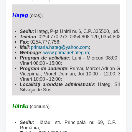
Haţeg
(oraş);
Sediu
: Haţeg, P-ţa Unirii nr. 6, C.P. 335500, jud. Hu
Telefon
: 0254.770.273, 0354.808.120, 0354.808.121,
Fax
: 0254.777.756;
Mail
:
primaria.hateg@yahoo.com
;
Webpage
:
www.primariehateg.ro
;
Program de activitate
: Luni - Miercuri 08:00 - 16:0
Vineri 08:00 - 15:00;
Program de audienţe
: Primar, Marcel Adrian Goia, M
Vicepimar, Viorel Demian, Joi 10:00 - 12:00, Secret
Vineri 10:00 - 12:00;
Localităţi arondate administrativ
:
Haţeg, Silvaşu
Silvaşu de Sus.
Hărău
(comună);
Sediu
: Hărău, str. Principală nr. 69, C.P. 3372
România;