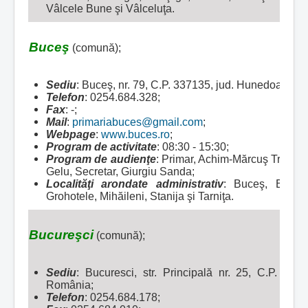
Vâlcele Bune şi Vâlceluţa.
Buceş
(comună);
Sediu
: Buceş, nr. 79, C.P. 337135, jud. Hunedoara, 
Telefon
: 0254.684.328;
Fax
: -;
Mail
:
primariabuces@gmail.com
;
Webpage
:
www.buces.ro
;
Program de activitate
: 08:30 - 15:30;
Program de audienţe
: Primar, Achim-Mărcuş Traian, 
Gelu, Secretar, Giurgiu Sanda;
Localităţi arondate administrativ
:
Buceş, Buceş-
Grohotele, Mihăileni, Stanija şi Tarniţa.
Bucureşci
(comună);
Sediu
: Bucuresci, str. Principală nr. 25, C.P. 33
România;
Telefon
: 0254.684.178;