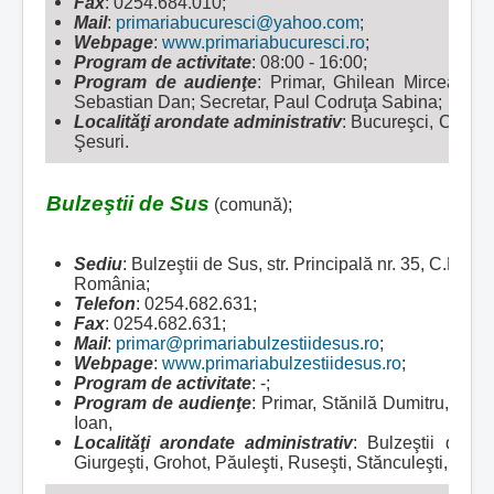
Fax
: 0254.684.010;
Mail
:
primariabucuresci@yahoo.com
;
Webpage
:
www.primariabucuresci.ro
;
Program de activitate
: 08:00 - 16:00;
Program de audienţe
: Primar, Ghilean Mircea Flo
Sebastian Dan; Secretar, Paul Codruţa Sabina;
Localităţi arondate administrativ
:
Bucureşci, Curechi
Şesuri.
Bulzeştii de Sus
(comună);
Sediu
: Bulzeştii de Sus, str. Principală nr. 35, C.P. 
România;
Telefon
: 0254.682.631;
Fax
: 0254.682.631;
Mail
:
primar@primariabulzestiidesus.ro
;
Webpage
:
www.primariabulzestiidesus.ro
;
Program de activitate
: -;
Program de audienţe
: Primar, Stănilă Dumitru, Vice
Ioan,
Localităţi arondate administrativ
:
Bulzeştii de Su
Giurgeşti, Grohot, Păuleşti, Ruseşti, Stănculeşti, Tice