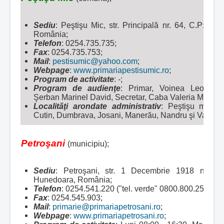
Sediu
: Peştişu Mic, str. Principală nr. 64, C.P: 33
România;
Telefon
: 0254.735.735;
Fax
: 0254.735.753;
Mail
:
pestisumic@yahoo.com
;
Webpage
:
www.primariapestisumic.ro
;
Program de activitate
: -;
Program de audienţe
: Primar, Voinea Leorean 
Şerban Marinel David, Secretar, Caba Valeria Maria;
Localităţi arondate administrativ
:
Peştişu mic, A
Cutin, Dumbrava, Josani, Manerău, Nandru şi Valea N
Petroşani
(municipiu);
Sediu
: Petroşani, str. 1 Decembrie 1918 nr. 93
Hunedoara, România;
Telefon
: 0254.541.220 ("tel. verde" 0800.800.252);
Fax
: 0254.545.903;
Mail
:
primarie@primariapetrosani.ro
;
Webpage
:
www.primariapetrosani.ro
;