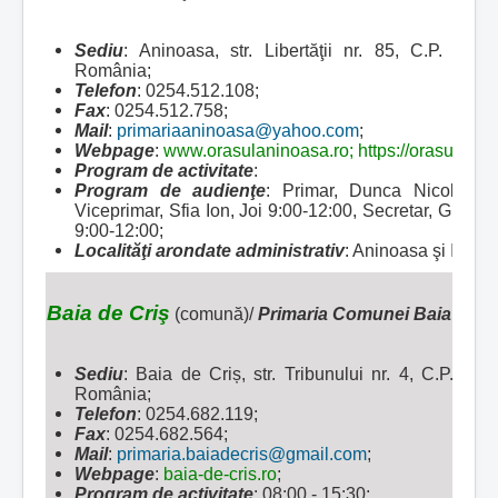
Sediu
: Aninoasa, str. Libertăţii nr. 85, C.P. 335
România;
Telefon
: 0254.512.108;
Fax
: 0254.512.758;
Mail
:
primariaaninoasa@yahoo.com
;
Webpage
:
www.orasulaninoasa.ro
;
https://orasulani
Program de activitate
:
Program de audienţe
: Primar, Dunca Nicolae, M
Viceprimar, Sfia Ion, Joi 9:00-12:00, Secretar, Gheor
9:00-12:00;
Localităţi arondate administrativ
: Aninoasa şi Iscron
Baia de Criş
(comună)/
Primaria Comunei Baia de Cr
Sediu
: Baia de Criș, str. Tribunului nr. 4, C.P. 33
România;
Telefon
: 0254.682.119;
Fax
: 0254.682.564;
Mail
:
primaria.baiadecris@gmail.com
;
Webpage
:
baia-de-cris.ro
;
Program de activitate
: 08:00 - 15:30;