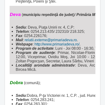
Peşteniţa, Poieni şi Ştei.
Deva
(
municipiu reşedinţă de judeţ
)/
Primăria Munici
Sediu
: Deva, Piaţa Unirii nr. 4, C.P:
Telefon
: 0254.213.435/ 232310/ 218.325;
Fax
: 0254.226176;
Mail
:
relatii.externe@primariadeva.ro
.
Webpage
:
http://www.primariadeva.ro/
.
Program de activitate
: Luni - Joi 08:00 - 16:30, Viner
Program de audienţe
: Primar, Nicolae-Florin Oan
12:00, Viceprimar, Ovidiu Moş, Joi 10:00 - 12:00, 
Zoltan Pogocşan, Secretar, Laura Sârbu, Vineri 10:00 
Localităţi arondate administrativ
: Deva, Archia, S
Bircea Mică.
Dobra
(comună);
Sediu
:Dobra, P-ţa Victoriei nr. 1, C.P. , jud. Hunedoa
Telefon
: 0254.283.241;
Fax
: 0254.283.301;