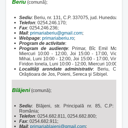
Beriu
(comună);
Sediu
: Beriu, nr. 131, C.P. 337075, jud. Hunedoara, 
Telefon
: 0254.246.170;
Fax
: 0254.246.236;
Mail
:
primariaberiu@gmail.com
;
Webpage
:
primariaberiu.ro
;
Program de activitate
:
Program de audienţe
: Primar, Bîc Emil Moise, 
Miercuri 10:00 - 12:00, Joi 15:00 - 17:00, Vicepr
Mihai, Luni 10:00 - 12:00, Joi 15:00 - 17:00, Vineri 1
Firidon Ionela, Luni 10:00 - 12:00, Miercuri 10:00 - 12:
Localităţi arondate administrativ
:
Beriu, Căstău
Orăştioara de Jos, Poieni, Sereca şi Sibişel.
Blăjeni
(comună);
Sediu
: Blăjeni, str. Principală nr. 85, C.P: 337
România;
Telefon
: 0254.682.811, 0254.682.800;
Fax
: 0254.682.911;
Mail
:
primariablajeni@gmail.com
;