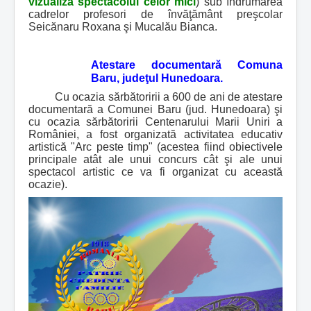
vizualiza spectacolul celor mici
) sub îndrumarea
cadrelor profesori de învăţământ preşcolar
Seicănaru Roxana şi Mucalău Bianca.
Atestare documentară Comuna
Baru, judeţul Hunedoara.
Cu ocazia sărbătoririi a 600 de ani de atestare
documentară a Comunei Baru (jud. Hunedoara) şi
cu ocazia sărbătoririi Centenarului Marii Uniri a
României, a fost organizată activitatea educativ
artistică "Arc peste timp" (acestea fiind obiectivele
principale atât ale unui concurs cât şi ale unui
spectacol artistic ce va fi organizat cu această
ocazie).