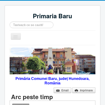
Primaria Baru
Căutare
...
Comută
navigarea
Home
Despre noi
Noutăţi
Contact
Primăria Comunei Baru, județ Hunedoara,
Servicii Online
România
Monitorul Oficial Local
Email
Imprimare
Arc peste timp