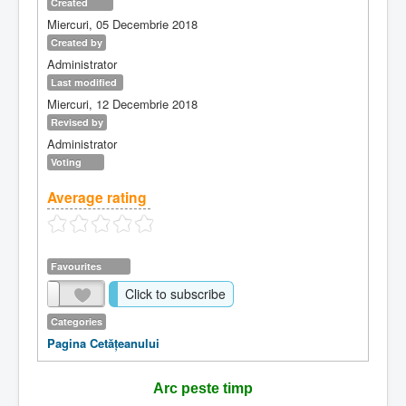
Created
Miercuri, 05 Decembrie 2018
Created by
Administrator
Last modified
Miercuri, 12 Decembrie 2018
Revised by
Administrator
Voting
Average rating
Favourites
Click to subscribe
Categories
Pagina Cetăţeanului
Arc peste timp