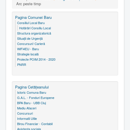
Arc peste timp
Pagina Comunei Baru
Consiliul Local Baru
Hotărâri Consiliu Local
Structura organizatorică
Situaţii de Urgenţă
Concursuri/ Carieră
WiFi4EU - Baru
Strategie locală
Proiecte POIM 2014 - 2020
PNRR
Pagina Cetăţeanului
Istoric Comuna Baru
G.A.L. - Fonduri Europene
BPA Baru - UBB Cluj
Mediu Afaceri
Concursuri
Informatii Utile
Birou Financiar - Contabil
Asistenta sociala