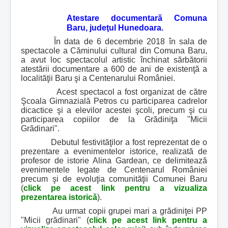
Atestare documentară Comuna
Baru, judeţul Hunedoara.
În data de 6 decembrie 2018 în sala de
spectacole a Căminului cultural din Comuna Baru,
a avut loc spectacolul artistic închinat sărbătorii
atestării documentare a 600 de ani de existenţă a
localităţii Baru şi a Centenarului României.
Acest spectacol a fost organizat de către
Şcoala Gimnazială Petros cu participarea cadrelor
dicactice şi a elevilor acestei şcoli, precum şi cu
participarea copiilor de la Grădiniţa "Micii
Grădinari".
Debutul festivităţilor a fost reprezentat de o
prezentare a evenimentelor istorice, realizată de
profesor de istorie Alina Gardean, ce delimitează
evenimentele legate de Centenarul României
precum şi de evoluţia comunităţii Comunei Baru
(
click pe acest link pentru a vizualiza
prezentarea istorică
).
Au urmat copii grupei mari a grădiniţei PP
"Micii grădinari" (
click pe acest link pentru a