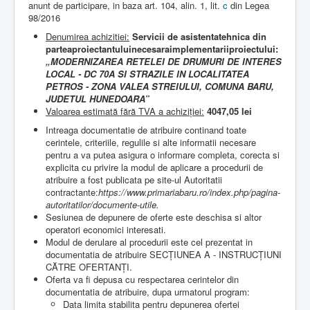
anunt de participare, in baza art. 104, alin. 1, lit.
c
din Legea
98/2016
Denumirea achizitiei:
S
ervicii de asistentatehnica din
parteaproiectantuluinecesaraimplementariiproiectului:
„MODERNIZAREA RETELEI DE DRUMURI DE INTERES
LOCAL - DC 70A SI STRAZILE IN LOCALITATEA
PETROS - ZONA VALEA STREIULUI, COMUNA BARU,
JUDETUL HUNEDOARA”
Valoarea estimată fără TVA a achiziției:
4047,05 lei
Intreaga documentatie de atribuire continand toate
cerintele, criteriile, regulile si alte informatii necesare
pentru a va putea asigura o informare completa, corecta si
explicita cu privire la modul de aplicare a procedurii de
atribuire a fost publicata pe site-ul Autoritatii
contractante:
https://www.primariabaru.ro/index.php/pagina-
autoritatilor/documente-utile.
Sesiunea de depunere de oferte este deschisa si altor
operatori economici interesati.
Modul de derulare al procedurii este cel prezentat in
documentatia de atribuire SECȚIUNEA A - INSTRUCȚIUNI
CĂTRE OFERTANȚI.
Oferta va fi depusa cu respectarea cerintelor din
documentatia de atribuire, dupa urmatorul program:
Data limita stabilita pentru depunerea ofertei