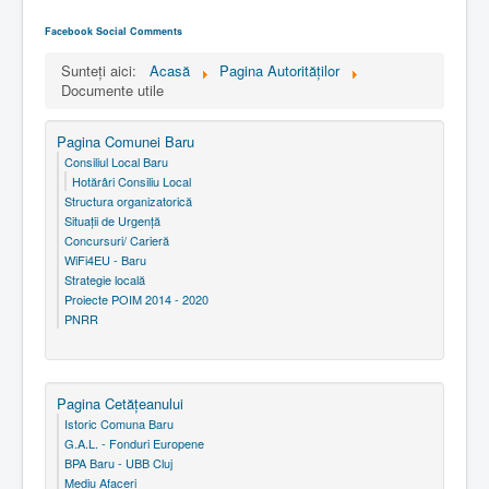
Facebook Social Comments
Sunteți aici:
Acasă
Pagina Autorităţilor
Documente utile
Pagina Comunei Baru
Consiliul Local Baru
Hotărâri Consiliu Local
Structura organizatorică
Situaţii de Urgenţă
Concursuri/ Carieră
WiFi4EU - Baru
Strategie locală
Proiecte POIM 2014 - 2020
PNRR
Pagina Cetăţeanului
Istoric Comuna Baru
G.A.L. - Fonduri Europene
BPA Baru - UBB Cluj
Mediu Afaceri