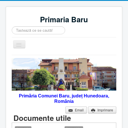
Primaria Baru
Căutare
...
Comută
navigarea
Home
Despre noi
Noutăţi
Contact
Primăria Comunei Baru, județ Hunedoara,
Servicii Online
România
Monitorul Oficial Local
Email
Imprimare
Documente utile