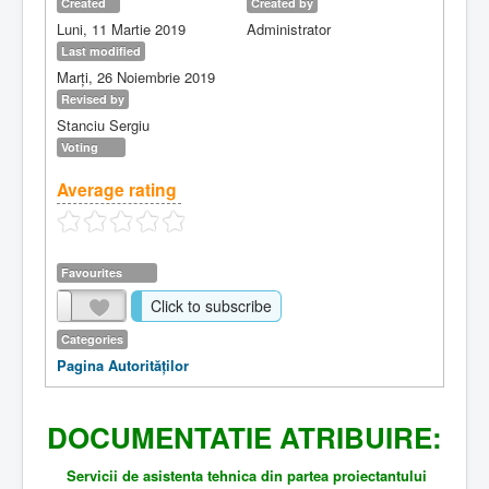
Created
Created by
Luni, 11 Martie 2019
Administrator
Last modified
Marți, 26 Noiembrie 2019
Revised by
Stanciu Sergiu
Voting
Average rating
Favourites
Click to subscribe
Categories
Pagina Autorităţilor
DOCUMENTATIE ATRIBUIRE:
S
ervicii de asistenta tehnica din partea proiectantului