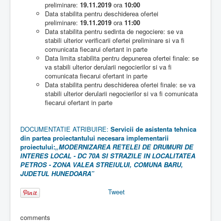
preliminare:
19
.11.2019
ora
10:00
Data stabilita pentru deschiderea ofertei
preliminare:
19
.11.2019
ora
11:00
Data stabilita pentru sedinta de negociere: se va
stabili ulterior verificarii ofertei preliminare si va fi
comunicata fiecarui ofertant in parte
Data limita stabilita pentru depunerea ofertei finale: se
va stabili ulterior derularii negocierilor si va fi
comunicata fiecarui ofertant in parte
Data stabilita pentru deschiderea ofertei finale: se va
stabili ulterior derularii negocierilor si va fi comunicata
fiecarui ofertant in parte
DOCUMENTATIE ATRIBUIRE:
S
ervicii de asistenta tehnica
din partea proiectantului necesara implementarii
proiectului:
„MODERNIZAREA RETELEI DE DRUMURI DE
INTERES LOCAL - DC 70A SI STRAZILE IN LOCALITATEA
PETROS - ZONA VALEA STREIULUI, COMUNA BARU,
JUDETUL HUNEDOARA”
Tweet
comments