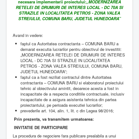
necesara implementarii proiectului:
„MODERNIZAREA
RETELEI DE DRUMURI DE INTERES LOCAL - DC 70A SI
STRAZILE IN LOCALITATEA PETROS - ZONA VALEA
STREIULUI, COMUNA BARU, JUDETUL HUNEDOARA”
Avand in vedere:
faptul ca Autoritatea contractanta – COMUNA BARU a
demarat executia lucrarilor pentru obiectivul de investitii:
„MODERNIZAREA RETELEI DE DRUMURI DE INTERES
LOCAL - DC 70A SI STRAZILE IN LOCALITATEA
PETROS - ZONA VALEA STREIULUI, COMUNA BARU,
JUDETUL HUNEDOARA”;
faptul ca a fost reziliat contractul dintre Autoritatea
contractanta – COMUNA BARU si elaboratorul proiectului
tehnic al obiectivului amintit, deoarece acesta a fost in
incapacitate de a respecta conditiile contractuale, inclusiv
incapacitate de a asigura asistenta tehnica din partea
proiectantului, pe perioada executiei lucrarilor;
prevederile art. 104, alin. 1, lit. c din Legea 98/2016;
Prin prezenta, va transmitem urmatoarea:
INVITATIE DE PARTICIPARE
La procedura de negociere fara publicare prealabila a unui