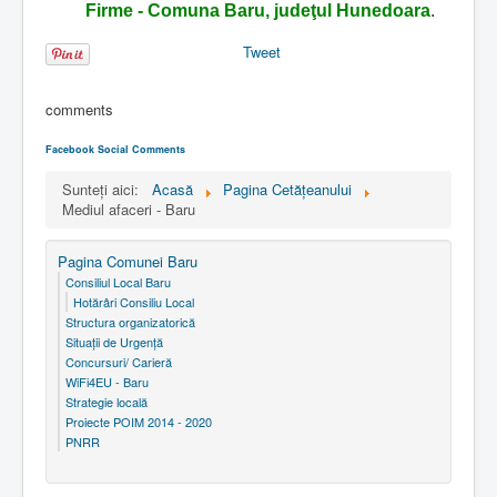
Firme - Comuna Baru, judeţul Hunedoara
.
Tweet
comments
Facebook Social Comments
Sunteți aici:
Acasă
Pagina Cetăţeanului
Mediul afaceri - Baru
Pagina Comunei Baru
Consiliul Local Baru
Hotărâri Consiliu Local
Structura organizatorică
Situaţii de Urgenţă
Concursuri/ Carieră
WiFi4EU - Baru
Strategie locală
Proiecte POIM 2014 - 2020
PNRR