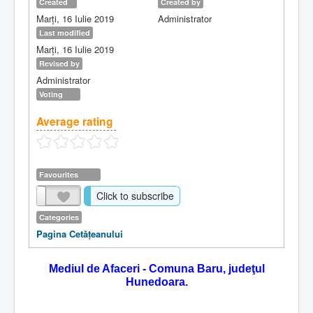
Created
Created by
Marți, 16 Iulie 2019
Administrator
Last modified
Marți, 16 Iulie 2019
Revised by
Administrator
Voting
Average rating
Favourites
Click to subscribe
Categories
Pagina Cetăţeanului
Mediul de Afaceri - Comuna Baru, judeţul
Hunedoara.