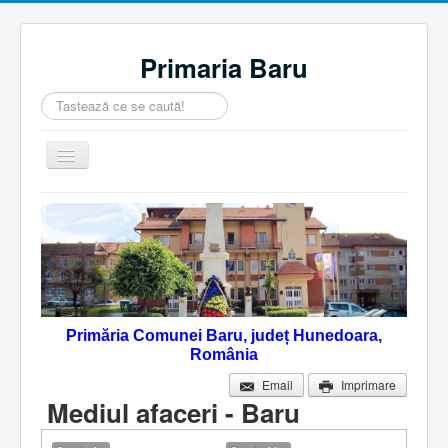
Primaria Baru
Căutare
...
Comută
navigarea
Home
Despre noi
Noutăţi
Contact
Primăria Comunei Baru, județ Hunedoara,
Servicii Online
România
Monitorul Oficial Local
Email
Imprimare
Mediul afaceri - Baru