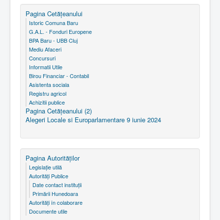
Pagina Cetăţeanului
Istoric Comuna Baru
G.A.L. - Fonduri Europene
BPA Baru - UBB Cluj
Mediu Afaceri
Concursuri
Informatii Utile
Birou Financiar - Contabil
Asistenta sociala
Registru agricol
Achizitii publice
Pagina Cetăţeanului (2)
Alegeri Locale si Europarlamentare 9 iunie 2024
Pagina Autorităţilor
Legislaţie utilă
Autorităţi Publice
Date contact instituţii
Primării Hunedoara
Autorităţi în colaborare
Documente utile