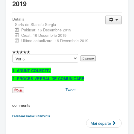
2019
Detalii
Scris de
Stanciu Sergiu
Publicat: 16 Decembrie 2019
Creat: 16 Decembrie 2019
Ultima actualizare: 16 Decembrie 2019
Vă
rugăm
să
1. ANUNT COLECTIV
evaluați
2. PROCES VERBAL DE COMUNICARE
Tweet
comments
Facebook Social Comments
Mai departe