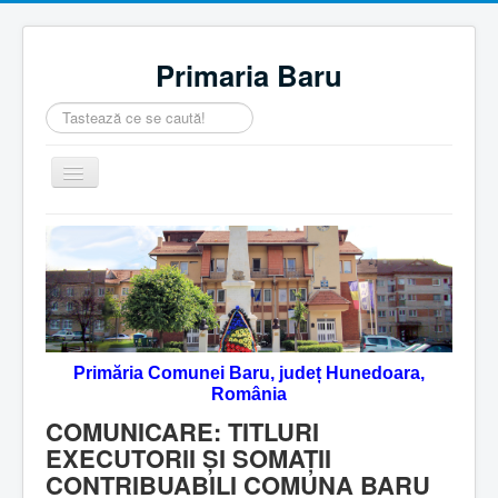
Primaria Baru
Căutare
...
Comută
navigarea
Home
Despre noi
Noutăţi
Contact
Primăria Comunei Baru, județ Hunedoara,
Servicii Online
România
Monitorul Oficial Local
COMUNICARE: TITLURI
EXECUTORII ȘI SOMAȚII
CONTRIBUABILI COMUNA BARU