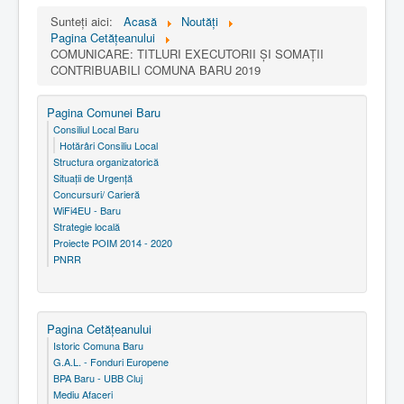
Sunteți aici:
Acasă
Noutăţi
Pagina Cetăţeanului
COMUNICARE: TITLURI EXECUTORII ȘI SOMAȚII
CONTRIBUABILI COMUNA BARU 2019
Pagina Comunei Baru
Consiliul Local Baru
Hotărâri Consiliu Local
Structura organizatorică
Situaţii de Urgenţă
Concursuri/ Carieră
WiFi4EU - Baru
Strategie locală
Proiecte POIM 2014 - 2020
PNRR
Pagina Cetăţeanului
Istoric Comuna Baru
G.A.L. - Fonduri Europene
BPA Baru - UBB Cluj
Mediu Afaceri