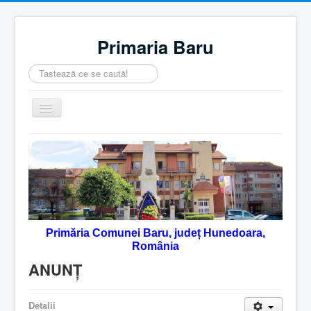
Primaria Baru
Căutare
...
Comută
navigarea
Home
Despre noi
Noutăţi
Contact
Primăria Comunei Baru, județ Hunedoara,
Servicii Online
România
Monitorul Oficial Local
ANUNȚ
Detalii