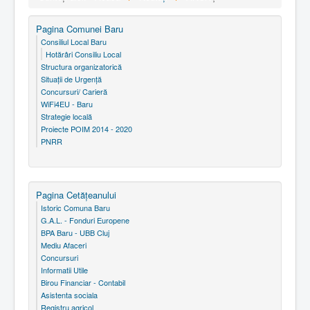
Pagina Comunei Baru
Consiliul Local Baru
Hotărâri Consiliu Local
Structura organizatorică
Situaţii de Urgenţă
Concursuri/ Carieră
WiFi4EU - Baru
Strategie locală
Proiecte POIM 2014 - 2020
PNRR
Pagina Cetăţeanului
Istoric Comuna Baru
G.A.L. - Fonduri Europene
BPA Baru - UBB Cluj
Mediu Afaceri
Concursuri
Informatii Utile
Birou Financiar - Contabil
Asistenta sociala
Registru agricol