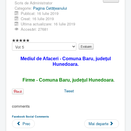
Scris de
Administrator
Categorie:
Pagina Cetăţeanului
Publicat: 16 Iulie 2019
Creat: 16 Iulie 2019
Ultima actualizare: 16 Iulie 2019
Accesări: 27681
Vă
rugăm
să
Mediul de Afaceri - Comuna Baru, judeţul
evaluați
Hunedoara.
Firme - Comuna Baru, judeţul Hunedoara
.
Tweet
comments
Facebook Social Comments
Prec
Mai departe