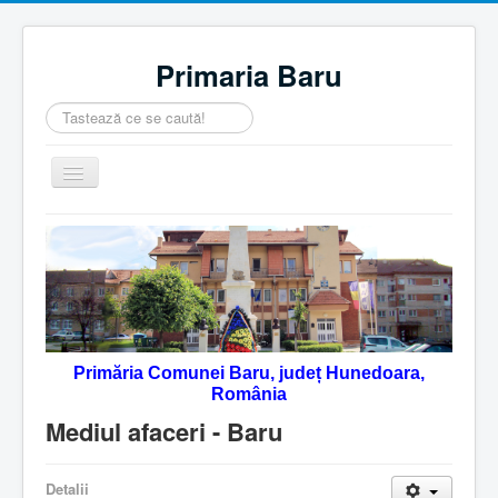
Primaria Baru
Căutare
...
Comută
navigarea
Home
Despre noi
Noutăţi
Contact
Primăria Comunei Baru, județ Hunedoara,
Servicii Online
România
Monitorul Oficial Local
Mediul afaceri - Baru
Detalii