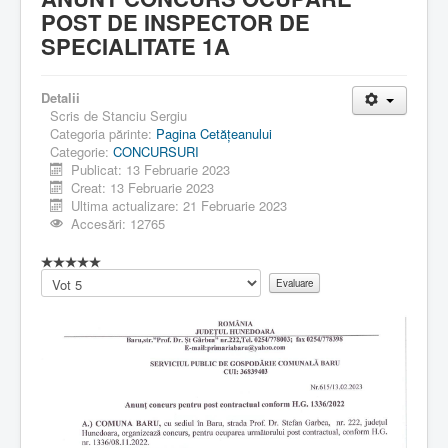
POST DE INSPECTOR DE
SPECIALITATE 1A
Detalii
Scris de
Stanciu Sergiu
Categoria părinte:
Pagina Cetăţeanului
Categorie:
CONCURSURI
Publicat: 13 Februarie 2023
Creat: 13 Februarie 2023
Ultima actualizare: 21 Februarie 2023
Accesări: 12765
Vă
rugăm
să
evaluați