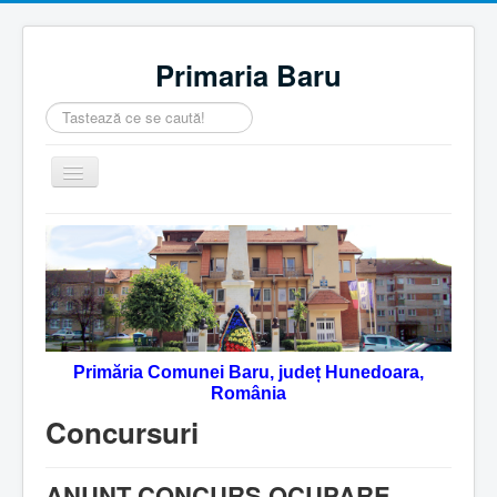
Primaria Baru
Căutare
...
Comută
navigarea
Home
Despre noi
Noutăţi
Contact
Primăria Comunei Baru, județ Hunedoara,
Servicii Online
România
Monitorul Oficial Local
Concursuri
ANUNT CONCURS OCUPARE