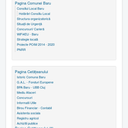
Pagina Comunei Baru
Consiliul Local Baru
Hotărâri Consiliu Local
Structura organizatorică
Situaţii de Urgenţă
Concursuri/ Carieră
WiFi4EU - Baru
Strategie locală
Proiecte POIM 2014 - 2020
PNRR
Pagina Cetăţeanului
Istoric Comuna Baru
G.A.L. - Fonduri Europene
BPA Baru - UBB Cluj
Mediu Afaceri
Concursuri
Informatii Utile
Birou Financiar - Contabil
Asistenta sociala
Registru agricol
Achizitii publice