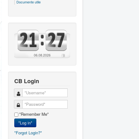
Documente utile
06.08.2026
CB Login
*Remember Me*
*Log in*
*Forgot Login?*