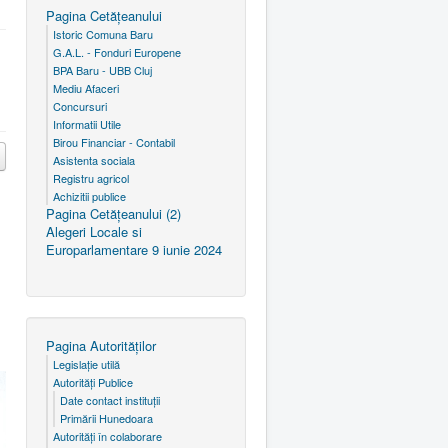
Pagina Cetăţeanului
Istoric Comuna Baru
G.A.L. - Fonduri Europene
BPA Baru - UBB Cluj
Mediu Afaceri
Concursuri
Informatii Utile
Birou Financiar - Contabil
Asistenta sociala
Registru agricol
Achizitii publice
Pagina Cetăţeanului (2)
Alegeri Locale si
Europarlamentare 9 iunie 2024
Pagina Autorităţilor
Legislaţie utilă
Autorităţi Publice
Date contact instituţii
Primării Hunedoara
Autorităţi în colaborare