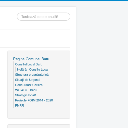
Căutare
...
Pagina Comunei Baru
Consiliul Local Baru
Hotărâri Consiliu Local
Structura organizatorică
Situaţii de Urgenţă
Concursuri/ Carieră
WiFi4EU - Baru
Strategie locală
Proiecte POIM 2014 - 2020
PNRR