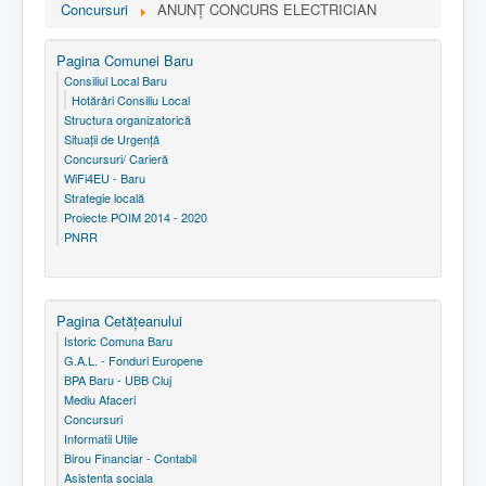
Concursuri
ANUNȚ CONCURS ELECTRICIAN
Pagina Comunei Baru
Consiliul Local Baru
Hotărâri Consiliu Local
Structura organizatorică
Situaţii de Urgenţă
Concursuri/ Carieră
WiFi4EU - Baru
Strategie locală
Proiecte POIM 2014 - 2020
PNRR
Pagina Cetăţeanului
Istoric Comuna Baru
G.A.L. - Fonduri Europene
BPA Baru - UBB Cluj
Mediu Afaceri
Concursuri
Informatii Utile
Birou Financiar - Contabil
Asistenta sociala