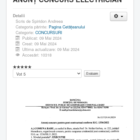
Detalii
Scris de
Spiridon Andreea
Categoria părinte:
Pagina Cetăţeanului
Categorie:
CONCURSURI
Publicat: 09 Mai 2024
Creat: 09 Mai 2024
Ultima actualizare: 09 Mai 2024
Accesări: 10318
Vă
rugăm
să
evaluați