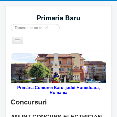
Primaria Baru
Căutare
...
Comută
navigarea
Home
Despre noi
Noutăţi
Contact
Primăria Comunei Baru, județ Hunedoara,
Servicii Online
România
Monitorul Oficial Local
Concursuri
ANUNȚ CONCURS ELECTRICIAN