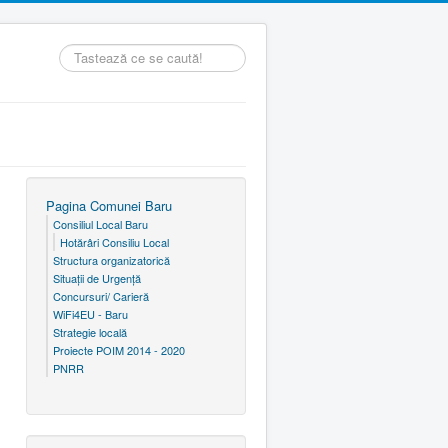
Căutare
...
Pagina Comunei Baru
Consiliul Local Baru
Hotărâri Consiliu Local
Structura organizatorică
Situaţii de Urgenţă
Concursuri/ Carieră
WiFi4EU - Baru
Strategie locală
Proiecte POIM 2014 - 2020
PNRR