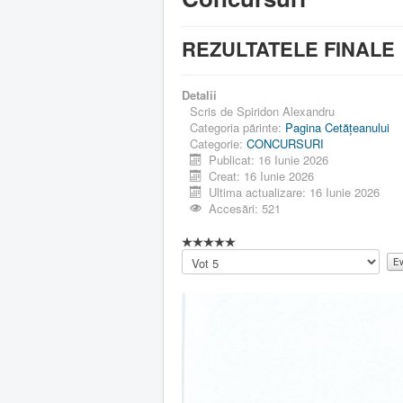
REZULTATELE FINALE
Detalii
Scris de
Spiridon Alexandru
Categoria părinte:
Pagina Cetăţeanului
Categorie:
CONCURSURI
Publicat: 16 Iunie 2026
Creat: 16 Iunie 2026
Ultima actualizare: 16 Iunie 2026
Accesări: 521
Vă
rugăm
să
evaluați