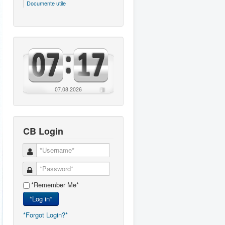
Documente utile
07.08.2026
CB Login
*Remember Me*
*Log in*
*Forgot Login?*