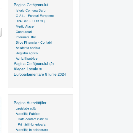
Pagina Cetăţeanului
Istoric Comuna Baru
G.A.L. - Fonduri Europene
BPA Baru - UBB Cluj
Mediu Afaceri
Concursuri
Informatii Utile
Birou Financiar - Contabil
Asistenta sociala
Registru agricol
Achizitii publice
Pagina Cetăţeanului (2)
Alegeri Locale si
Europarlamentare 9 iunie 2024
Pagina Autorităţilor
Legislaţie utilă
Autorităţi Publice
Date contact instituţii
Primării Hunedoara
Autorităţi în colaborare