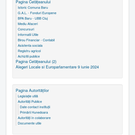
Pagina Cetăţeanului
Istoric Comuna Baru
G.A.L. - Fonduri Europene
BPA Baru - UBB Cluj
Mediu Afaceri
Concursuri
Informatii Utile
Birou Financiar - Contabil
Asistenta sociala
Registru agricol
Achizitii publice
Pagina Cetăţeanului (2)
Alegeri Locale si Europarlamentare 9 iunie 2024
Pagina Autorităţilor
Legislaţie utilă
Autorităţi Publice
Date contact instituţii
Primării Hunedoara
Autorităţi în colaborare
Documente utile