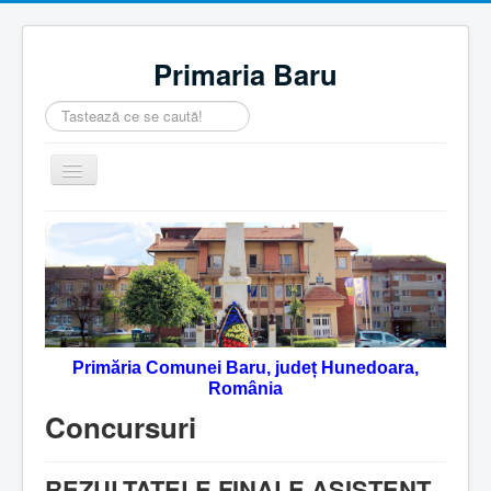
Primaria Baru
Căutare
...
Comută
navigarea
Home
Despre noi
Noutăţi
Contact
Primăria Comunei Baru, județ Hunedoara,
Servicii Online
România
Monitorul Oficial Local
Concursuri
REZULTATELE FINALE ASISTENT