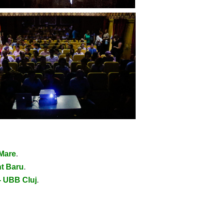
 Mare
.
nt Baru
.
 - UBB Cluj
.