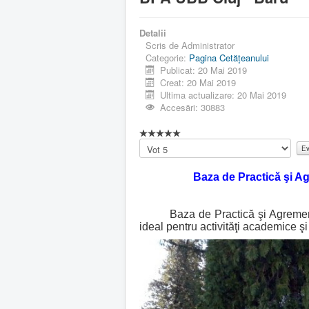
Detalii
Scris de
Administrator
Categorie:
Pagina Cetăţeanului
Publicat: 20 Mai 2019
Creat: 20 Mai 2019
Ultima actualizare: 20 Mai 2019
Accesări: 30883
Vă
rugăm
să
Baza de Practică şi A
evaluați
Baza de Practică şi Agrement di
ideal pentru activităţi academice şi