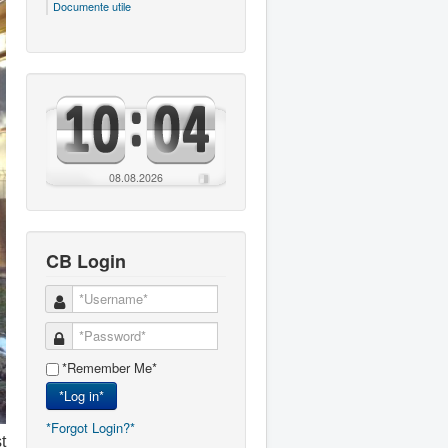
Documente utile
08.08.2026
CB Login
*Remember Me*
*Log in*
*Forgot Login?*
t