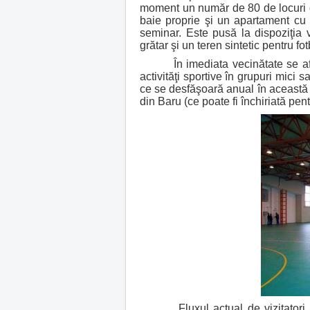
moment un număr de 80 de locuri de
baie proprie şi un apartament cu 3
seminar. Este pusă la dispoziţia vi
grătar şi un teren sintetic pentru fo
În imediata vecinătate se află ş
activităţi sportive în grupuri mici
ce se desfăşoară anual în această 
din Baru (ce poate fi închiriată pentr
Fluxul actual de vizitatori al