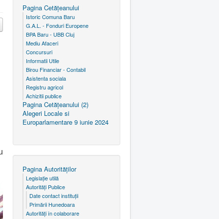
Pagina Cetăţeanului
Istoric Comuna Baru
G.A.L. - Fonduri Europene
BPA Baru - UBB Cluj
Mediu Afaceri
Concursuri
Informatii Utile
Birou Financiar - Contabil
Asistenta sociala
Registru agricol
Achizitii publice
Pagina Cetăţeanului (2)
Alegeri Locale si
Europarlamentare 9 iunie 2024
u
Pagina Autorităţilor
Legislaţie utilă
Autorităţi Publice
Date contact instituţii
Primării Hunedoara
Autorităţi în colaborare