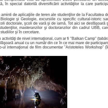
 în special datorită diversificării activităţilor la care particip
nti de aplicaţiile de teren ale studenţilor de la Facultatea d
iologie şi Geologie, excursiile cu specific cultural-istoric sa
oli doctorale, şcoli de vară şi de iarnă. Tot aici se desfăşoară ş
tudenţilor, masteranzilor şi doctoranzilor din cadrul UBB, car
tudiilor şi în cercetare.
activităţi de nivel internaţional, cum ar fi "Balkan Camp" (tabăr
făşoară anual cu un număr din ce în ce mai mare de participanţ
p-ul internaţional de film documentar "Aristoteles Workshop" (î