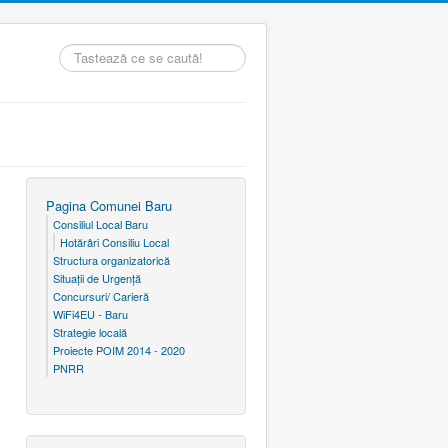
Căutare
...
Pagina Comunei Baru
Consiliul Local Baru
Hotărâri Consiliu Local
Structura organizatorică
Situaţii de Urgenţă
Concursuri/ Carieră
WiFi4EU - Baru
Strategie locală
Proiecte POIM 2014 - 2020
PNRR