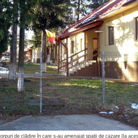
ri de clădire în care s-au amenajat spaţii de cazare (la aces