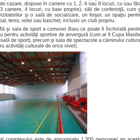
 cazare, dispuse în camere cu 1, 2, 6 sau 8 locuri, cu sau făr
 camere, 4 locuri, cu baie proprie), săli de conferinţă, curs ş
zitatorilor şi o sală de socializare, un foişor, un spaţiu pentr
tbal, tenis, volei sau baschet, inclusiv un club propriu.
i sala de sport a comunei Baru ce poate fi închiriată pentr
 sau pentru activităţi sportive de anvergură (cum ar fi Cupa Masib
sală de sport), precum şi sala de spectacole a căminului cultura
u activităţi culturale de orice nivel).
 complexului este de aproximativ 1.300 persoane/ an acest