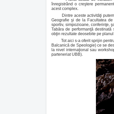
înregistrând o creştere permanentă,
acest complex.
Dintre aceste activităţi putem ami
Geografie şi de la Facultatea de B
sportiv, simpozioane, conferinţe, şc
Tabăra de performanţă destinată s
obţin rezultate deosebite pe planul s
Tot aici s-a oferit sprijin pentru 
Balcanică de Speologie) ce se des
la nivel internaţional sau worksho
parteneriat UBB).