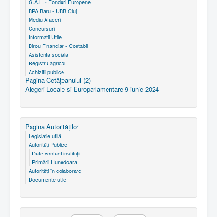
G.A.L. - Fonduri Europene
BPA Baru - UBB Cluj
Mediu Afaceri
Concursuri
Informatii Utile
Birou Financiar - Contabil
Asistenta sociala
Registru agricol
Achizitii publice
Pagina Cetăţeanului (2)
Alegeri Locale si Europarlamentare 9 iunie 2024
Pagina Autorităţilor
Legislaţie utilă
Autorităţi Publice
Date contact instituţii
Primării Hunedoara
Autorităţi în colaborare
Documente utile