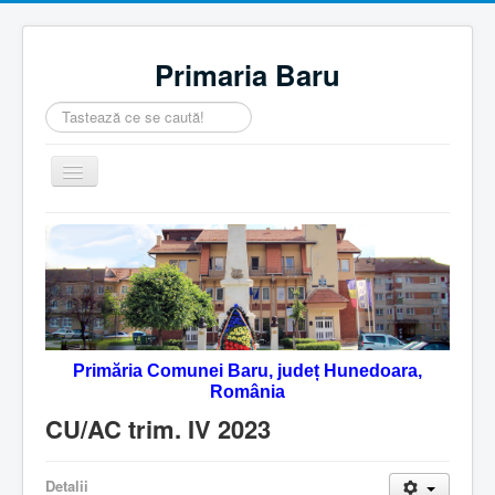
Primaria Baru
Căutare
...
Comută
navigarea
Home
Despre noi
Noutăţi
Contact
Primăria Comunei Baru, județ Hunedoara,
Servicii Online
România
Monitorul Oficial Local
CU/AC trim. IV 2023
Detalii