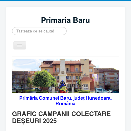
Primaria Baru
Căutare
...
Comută
navigarea
Home
Despre noi
Noutăţi
Contact
Primăria Comunei Baru, județ Hunedoara,
Servicii Online
România
Monitorul Oficial Local
GRAFIC CAMPANII COLECTARE
DEȘEURI 2025