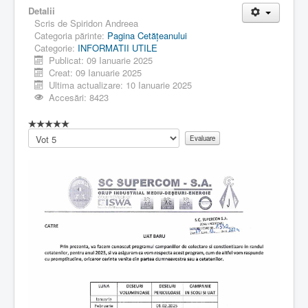
Detalii
Scris de
Spiridon Andreea
Categoria părinte:
Pagina Cetăţeanului
Categorie:
INFORMATII UTILE
Publicat: 09 Ianuarie 2025
Creat: 09 Ianuarie 2025
Ultima actualizare: 10 Ianuarie 2025
Accesări: 8423
Vă
rugăm
să
evaluați