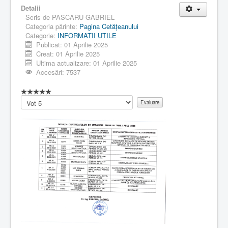
Detalii
Scris de
PASCARU GABRIEL
Categoria părinte:
Pagina Cetăţeanului
Categorie:
INFORMATII UTILE
Publicat: 01 Aprilie 2025
Creat: 01 Aprilie 2025
Ultima actualizare: 01 Aprilie 2025
Accesări: 7537
Vă
rugăm
să
evaluați