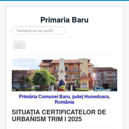
Primaria Baru
Căutare
...
Comută
navigarea
Home
Despre noi
Noutăţi
Contact
Primăria Comunei Baru, județ Hunedoara,
Servicii Online
România
Monitorul Oficial Local
SITUAȚIA CERTIFICATELOR DE
URBANISM TRIM I 2025