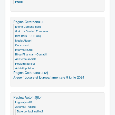
PNRR
Pagina Cetăţeanului
Istoric Comuna Baru
G.A.L. - Fonduri Europene
BPA Baru - UBB Cluj
Mediu Afaceri
Concursuri
Informatii Utile
Birou Financiar - Contabil
Asistenta sociala
Registru agricol
Achizitii publice
Pagina Cetăţeanului (2)
Alegeri Locale si Europarlamentare 9 iunie 2024
Pagina Autorităţilor
Legislaţie utilă
Autorităţi Publice
Date contact instituţii