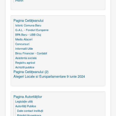
PNRR
Pagina Cetăţeanului
Istoric Comuna Baru
G.A.L. - Fonduri Europene
BPA Baru - UBB Cluj
Mediu Afaceri
Concursuri
Informatii Utile
Birou Financiar - Contabil
Asistenta sociala
Registru agricol
Achizitii publice
Pagina Cetăţeanului (2)
Alegeri Locale si Europarlamentare 9 iunie 2024
Pagina Autorităţilor
Legislaţie utilă
Autorităţi Publice
Date contact instituţii
Primării Hunedoara