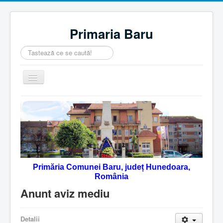
Primaria Baru
Căutare
...
Comută
navigarea
Home
Despre noi
Noutăţi
Contact
Primăria Comunei Baru, județ Hunedoara,
Servicii Online
România
Monitorul Oficial Local
Anunt aviz mediu
Detalii