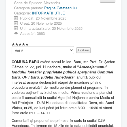
Scris de
Spiridon Alexandru
Categoria părinte:
Pagina Cetăţeanului
Categorie:
INFORMATII UTILE
Publicat: 20 Noiembrie 2025
Creat: 20 Noiembrie 2025
Ultima actualizare: 20 Noiembrie 2025
Accesări: 3663
Vă
rugăm
să
COMUNA BARU
având sediul în loc. Baru, str. Prof. Dr. Ștefan
evaluați
Gârbea nr. 22, jud. Hunedoara, titular al
“
Amenajamentul
fondului forestier proprietate publică aparținând Comunei
Baru, UP I Baru, județul Hunedoara
”
anunță publicul
interesat asupra declanșării etapei de încadrare privind
procedura evaluării de mediu pentru planuri și programe, în
vederea obținerii avizului de mediu. Prima versiune a planului
poate fi consultată la sediul Agenției Naționale pentru Mediu și
Arii Protejate – DJM Hunedoara din localitatea Deva, str. Aurel
Vlaicu, nr.25, de luni până joi între orele 8:00 – 16:30 și vineri
între orele 8:00 – 14:00.
Comentarii și propuneri se primesc în scris la sediul DJM
Hunedoara, în termen de 18 zile de la data publicării anunțului.