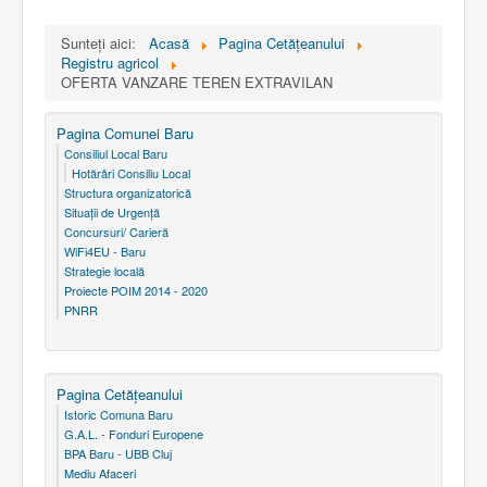
Sunteți aici:
Acasă
Pagina Cetăţeanului
Registru agricol
OFERTA VANZARE TEREN EXTRAVILAN
Pagina Comunei Baru
Consiliul Local Baru
Hotărâri Consiliu Local
Structura organizatorică
Situaţii de Urgenţă
Concursuri/ Carieră
WiFi4EU - Baru
Strategie locală
Proiecte POIM 2014 - 2020
PNRR
Pagina Cetăţeanului
Istoric Comuna Baru
G.A.L. - Fonduri Europene
BPA Baru - UBB Cluj
Mediu Afaceri