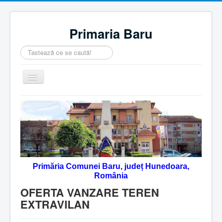
Primaria Baru
Căutare
...
Comută
navigarea
Home
Despre noi
Noutăţi
Contact
Primăria Comunei Baru, județ Hunedoara,
Servicii Online
România
Monitorul Oficial Local
OFERTA VANZARE TEREN
EXTRAVILAN