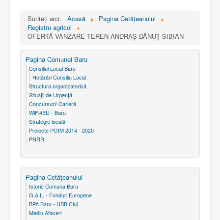
Sunteți aici:
Acasă
Pagina Cetăţeanului
Registru agricol
OFERTĂ VANZARE TEREN ANDRAȘ DĂNUȚ SIBIAN
Pagina Comunei Baru
Consiliul Local Baru
Hotărâri Consiliu Local
Structura organizatorică
Situaţii de Urgenţă
Concursuri/ Carieră
WiFi4EU - Baru
Strategie locală
Proiecte POIM 2014 - 2020
PNRR
Pagina Cetăţeanului
Istoric Comuna Baru
G.A.L. - Fonduri Europene
BPA Baru - UBB Cluj
Mediu Afaceri