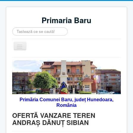
Primaria Baru
Căutare
...
Comută
navigarea
Home
Despre noi
Noutăţi
Contact
Primăria Comunei Baru, județ Hunedoara,
Servicii Online
România
Monitorul Oficial Local
OFERTĂ VANZARE TEREN
ANDRAȘ DĂNUȚ SIBIAN