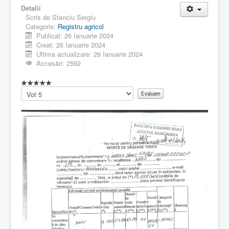
Detalii
Scris de
Stanciu Sergiu
Categorie:
Registru agricol
Publicat: 26 Ianuarie 2024
Creat: 26 Ianuarie 2024
Ultima actualizare: 26 Ianuarie 2024
Accesări: 2592
Vă
rugăm
să
evaluați