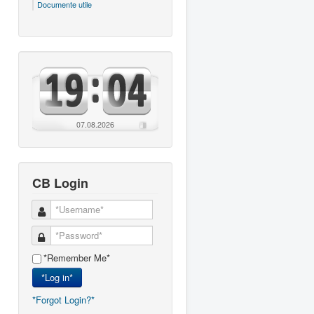
Documente utile
07.08.2026
CB Login
*Remember Me*
*Log in*
*Forgot Login?*