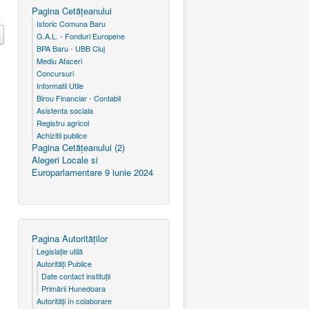
Pagina Cetăţeanului
Istoric Comuna Baru
G.A.L. - Fonduri Europene
BPA Baru - UBB Cluj
Mediu Afaceri
Concursuri
Informatii Utile
Birou Financiar - Contabil
Asistenta sociala
Registru agricol
Achizitii publice
Pagina Cetăţeanului (2)
Alegeri Locale si
Europarlamentare 9 iunie 2024
Pagina Autorităţilor
Legislaţie utilă
Autorităţi Publice
Date contact instituţii
Primării Hunedoara
Autorităţi în colaborare