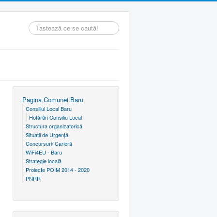
Căutare
...
Pagina Comunei Baru
Consiliul Local Baru
Hotărâri Consiliu Local
Structura organizatorică
Situaţii de Urgenţă
Concursuri/ Carieră
WiFi4EU - Baru
Strategie locală
Proiecte POIM 2014 - 2020
PNRR