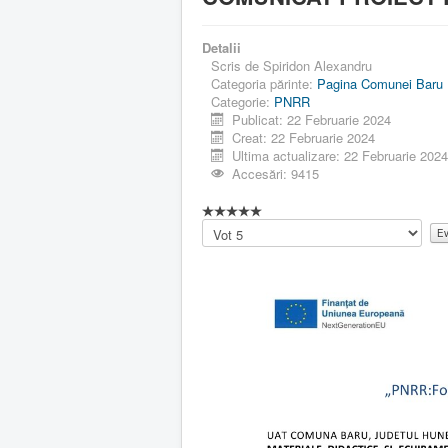
Detalii
Scris de
Spiridon Alexandru
Categoria părinte:
Pagina Comunei Baru
Categorie:
PNRR
Publicat: 22 Februarie 2024
Creat: 22 Februarie 2024
Ultima actualizare: 22 Februarie 202
Accesări: 9415
Vă
rugăm
să
evaluați