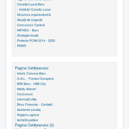
Consiliul Local Baru
Hotărâri Consiliu Local
Structura organizatorică
Situaţii de Urgenţă
Concursuri/ Carieră
WiFi4EU - Baru
Strategie locală
Proiecte POIM 2014 - 2020
PNRR
Pagina Cetăţeanului
Istoric Comuna Baru
G.A.L. - Fonduri Europene
BPA Baru - UBB Cluj
Mediu Afaceri
Concursuri
Informatii Utile
Birou Financiar - Contabil
Asistenta sociala
Registru agricol
Achizitii publice
Pagina Cetăţeanului (2)