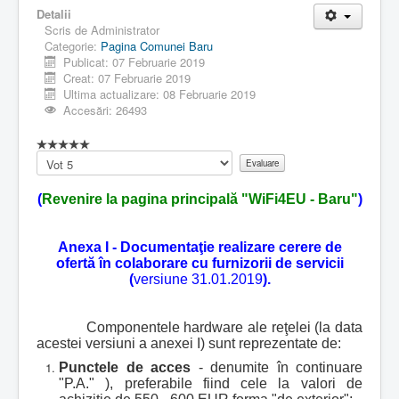
Detalii
Scris de
Administrator
Categorie:
Pagina Comunei Baru
Publicat: 07 Februarie 2019
Creat: 07 Februarie 2019
Ultima actualizare: 08 Februarie 2019
Accesări: 26493
Vă
rugăm
să
(
Revenire la pagina principală "WiFi4EU - Baru"
)
evaluați
Anexa I - Documentaţie realizare cerere de
ofertă în colaborare cu furnizorii de servicii
(
versiune 31.01.2019
).
Componentele hardware ale reţelei (la data
acestei versiuni a anexei I) sunt reprezentate de:
Punctele de acces
- denumite în continuare
"P.A." ), preferabile fiind cele la valori de