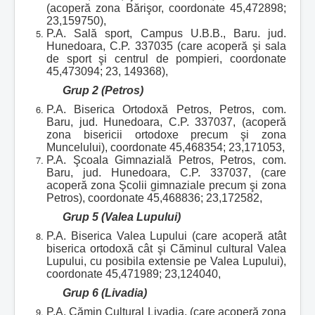
(acoperă zona Bărişor, coordonate 45,472898;
23,159750),
P.A. Sală sport, Campus U.B.B., Baru. jud.
Hunedoara, C.P. 337035 (care acoperă şi sala
de sport şi centrul de pompieri, coordonate
45,473094; 23, 149368),
Grup 2 (Petros)
P.A. Biserica Ortodoxă Petros, Petros, com.
Baru, jud. Hunedoara, C.P. 337037, (acoperă
zona bisericii ortodoxe precum şi zona
Muncelului), coordonate 45,468354; 23,171053,
P.A. Şcoala Gimnazială Petros, Petros, com.
Baru, jud. Hunedoara, C.P. 337037, (care
acoperă zona Şcolii gimnaziale precum şi zona
Petros), coordonate 45,468836; 23,172582,
Grup 5 (Valea Lupului)
P.A. Biserica Valea Lupului (care acoperă atât
biserica ortodoxă cât şi Căminul cultural Valea
Lupului, cu posibila extensie pe Valea Lupului),
coordonate 45,471989; 23,124040,
Grup 6 (Livadia)
P.A. Cămin Cultural Livadia, (care acoperă zona