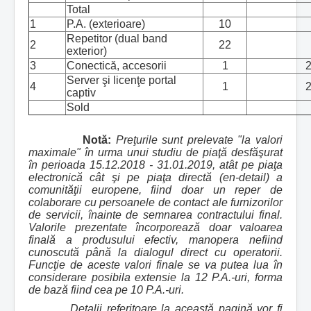
Total
1
P.A. (exterioare)
10
Repetitor (dual band
2
22
exterior)
3
Conectică, accesorii
1
2
Server şi licenţe portal
4
1
2
captiv
Sold
Notă:
Preţurile sunt prelevate "la valori
maximale" în urma unui studiu de piaţă desfăşurat
în perioada 15.12.2018 - 31.01.2019, atât pe piaţa
electronică cât şi pe piaţa directă (en-detail) a
comunităţii europene, fiind doar un reper de
colaborare cu persoanele de contact ale furnizorilor
de servicii, înainte de semnarea contractului final.
Valorile prezentate încorporează doar valoarea
finală a produsului efectiv, manopera nefiind
cunoscută până la dialogul direct cu operatorii.
Funcţie de aceste valori finale se va putea lua în
considerare posibila extensie la 12 P.A.-uri, forma
de bază fiind cea pe 10 P.A.-uri.
Detalii referitoare la această pagină vor fi