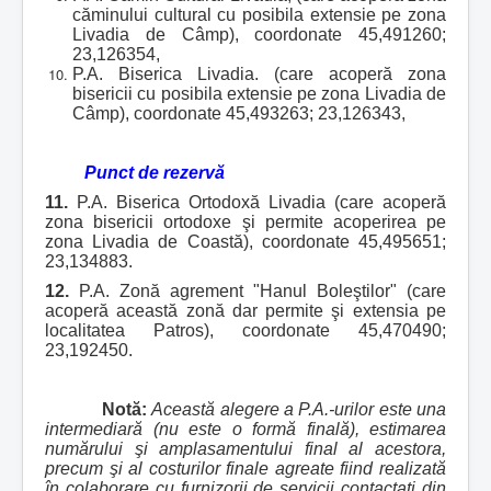
căminului cultural cu posibila extensie pe zona
Livadia de Câmp), coordonate 45,491260;
23,126354,
P.A. Biserica Livadia. (care acoperă zona
bisericii cu posibila extensie pe zona Livadia de
Câmp), coordonate 45,493263; 23,126343,
Punct de rezervă
11.
P.A. Biserica Ortodoxă Livadia (care acoperă
zona bisericii ortodoxe şi permite acoperirea pe
zona Livadia de Coastă), coordonate 45,495651;
23,134883.
12.
P.A. Zonă agrement "Hanul Boleştilor" (care
acoperă această zonă dar permite şi extensia pe
localitatea Patros), coordonate 45,470490;
23,192450.
Notă:
Această alegere a P.A.-urilor este una
intermediară (nu este o formă finală), estimarea
numărului şi amplasamentului final al acestora,
precum şi al costurilor finale agreate fiind realizată
în colaborare cu furnizorii de servicii contactaţi din