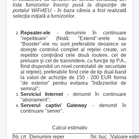
lista furnizorilor înscrişi pusă la dispoziţie de
portalul WiFi4EU - în baza căreia a fost realizată
selecţia iniţială a furnizorilor
.
Repeater-ele
- denumire în continuare
"repetitoare" (Notă: "Extend"-erele sau
"Booster"-ele nu sunt preferabile deoarece se
doreşte controlul complet al reţelei create, un
repetitor conţinând cele două routere, cel de
preluare şi cel de transmitere, cu funcţie tip P.A.,
fiind disponibil un nivel controlabil de securitate
al reţelei), preferabile fiind cele de tip dual-band
la valori de achiziţie de 150 - 200 EUR forma
"de exterior" pentru evitarea "întârzierilor de
semnal";
Serviciul Internet
- denumit în continuare
"abonament";
Serverul captiv/ Gateway
- denumit în
continuare "server".
Calcul estimativ
Nr. crt
Denumire reper
Nr. buc.
Valoare esti