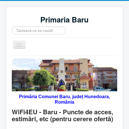
Primaria Baru
Căutare
...
Comută
navigarea
Home
Despre noi
Noutăţi
Contact
Primăria Comunei Baru, județ Hunedoara,
Servicii Online
România
Monitorul Oficial Local
WiFi4EU - Baru - Puncte de acces,
estimări, etc (pentru cerere ofertă)