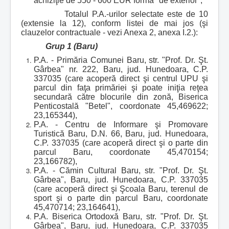
achiziţie de 550 - 600 EUR forma "de exterior";
Totalul P.A.-urilor selectate este de 10
(extensie la 12), conform listei de mai jos (şi
clauzelor contractuale - vezi Anexa 2, anexa I.2.):
Grup 1 (Baru)
P.A. - Primăria Comunei Baru, str. "Prof. Dr. Şt.
Gârbea" nr. 222, Baru, jud. Hunedoara, C.P.
337035 (care acoperă direct şi centrul UPU şi
parcul din faţa primăriei şi poate iniţia reţea
secundară către blocurile din zonă, Biserica
Penticostală "Betel", coordonate 45,469622;
23,165344),
P.A. - Centru de Informare şi Promovare
Turistică Baru, D.N. 66, Baru, jud. Hunedoara,
C.P. 337035 (care acoperă direct şi o parte din
parcul Baru, coordonate 45,470154;
23,166782),
P.A. - Cămin Cultural Baru, str. "Prof. Dr. Şt.
Gârbea", Baru, jud. Hunedoara, C.P. 337035
(care acoperă direct şi Şcoala Baru, terenul de
sport şi o parte din parcul Baru, coordonate
45,470714; 23,164641),
P.A. Biserica Ortodoxă Baru, str. "Prof. Dr. Şt.
Gârbea", Baru, jud. Hunedoara, C.P. 337035