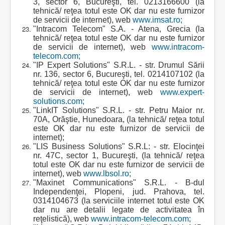
3, sector 6, Bucureşti, tel. 0213166600 (la
tehnică/ reţea totul este OK dar nu este furnizor
de servicii de internet), web
www.imsat.ro;
"Intracom Telecom" S.A. - Atena, Grecia (la
tehnică/ reţea totul este OK dar nu este furnizor
de servicii de internet), web
www.intracom-
telecom.com;
"IP Expert Solutions" S.R.L. - str. Drumul Sării
nr. 136, sector 6, Bucureşti, tel. 0214107102 (la
tehnică/ reţea totul este OK dar nu este furnizor
de servicii de internet), web
www.expert-
solutions.com;
"LinkIT Solutions" S.R.L. - str. Petru Maior nr.
70A, Orăştie, Hunedoara, (la tehnică/ reţea totul
este OK dar nu este furnizor de servicii de
internet);
"LIS Business Solutions" S.R.L: - str. Elocinţei
nr. 47C, sector 1, Bucureşti, (la tehnică/ reţea
totul este OK dar nu este furnizor de servicii de
internet), web
www.lbsol.ro;
"Maxinet Communications" S.R.L. - B-dul
Independenţei, Plopeni, jud. Prahova, tel.
0314104673 (la serviciile internet totul este OK
dar nu are detalii legate de activitatea în
reţelistică), web
www.intracom-telecom.com;