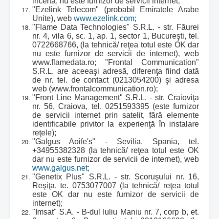
incertă, nu este furnizor de servicii internet;
"Ezelink Telecom" (probabil Emiratele Arabe
Unite), web
www.ezelink.com;
"Flame Data Technologies" S.R.L. - str. Făurei
nr. 4, vila 6, sc. 1, ap. 1, sector 1, Bucureşti, tel.
0722668766, (la tehnică/ reţea totul este OK dar
nu este furnizor de servicii de internet), web
www.flamedata.ro; "Frontal Communication"
S.R.L. are aceeaşi adresă, diferenţa fiind dată
de nr. tel. de contact (0213054200) şi adresa
web (www.frontalcommunication.ro);
"Front Line Management" S.R.L. - str. Craioviţa
nr. 56, Craiova, tel. 0251593395 (este furnizor
de servicii internet prin satelit, fără elemente
identificabile privitor la experienţă în instalare
reţele);
"Galgus Aoife's" - Sevilia, Spania, tel.
+34955382328 (la tehnică/ reţea totul este OK
dar nu este furnizor de servicii de internet), web
www.galgus.net;
"Genetix Plus" S.R.L. - str. Scoruşului nr. 16,
Reşiţa, te. 0753077007 (la tehnică/ reţea totul
este OK dar nu este furnizor de servicii de
internet);
"Imsat" S.A. - B-dul Iuliu Maniu nr. 7, corp b, et.