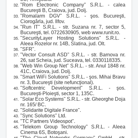
"Rom Electronic Company" S.R.L. - calea
Bucureşti B, Craiova, jud. Dolj.
"Romalarm DGV" S.R.L. - şos. Bucureşti,
Ciorogârla, jud. Ilfov.
"Run IT" S.R.L. - str. Suzana nr. 7, sector 5,
Bucureşti, tel. 0722630905, web www.runit.ro.
"SecurityLayer Hosting Solutions" S.R.L. -
Aleea Rozelor nr. 14B, Slatina, jud. Olt.
"SFR".
"Vector Consult ASD" S.R.L. - str. Barnova nr.
26, sat Scheia, jud. Suceava, tel. 0330118335.
"Web Win Group Net" S.R.L. - str. Anul 1848 nr.
41C, Craiova, jud. Dolj.
"Smart WiFi Solutions" S.R.L. - şos. Mihai Bravu
nr. 3, Bucureşti (site nefuncţional).
"Softcentric Development" S.R.L. - şos.
Bucureşti-Ploieşti, sector 1, 135C.
"Solar Eco Systems" S.R.L. - str. Gheorghe Doja
nr. 165/ BC.
"Solidarite Digitale France".
"Sync Solutions" Ltd.
"TC Partners Videospot".
"Telekom Group Technology" S.R.L. - Aleea
Cinema 6S, Botoşani.
"The Cloud Networks Germany" GmbH - str.