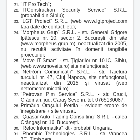
"IT Pro Tech";
"ITConstruction Security Service" S.R.L.
(probabil din Sibiu);
"LGT Proiect" S.R.L. (web www.lgtproject.com
fără date de contact, etc);
"Morpheus Grup" S.R.L. - str. General Grigore
Ipătescu nr. 10, sector 2, Bucureşti, din site
(www.morpheus-grup.ro), neactualizat din 2005,
nu rezultă activitate în domenii tangibile
proiectului;
"Move IT Smart" - str. Ţiglarilor nr. 101C, Sibiu,
(web www.moveits.ro) site nefuncţional;
"NetRom Comunicaţii" S.R.L. - str. Tăietura
turcului nr. 47, Cluj Napoca, site nefuncţional,
neactualizat din 2015 şi virusat (web
netromcomunicatii.ro).
"Petrovan Pim Service" S.R.L. - str. Crucii,
Grădinari, jud. Caraş Severin, tel. 0765130087.
Primăria Oraşului Petrila - evident eroare de
înregistrare + site virusat.
"Quasar Auto Trading Consulting" S.R.L. - calea
Crângaşi nr. 16, Bucureşti.
"Reloc Informatika" kft - probabil Ungaria.
"Rhombic Technologies" S.R.L. - str. Vrancea
3C, Timişoara.