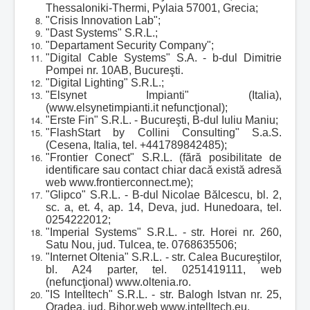
Thessaloniki-Thermi, Pylaia 57001, Grecia;
"Crisis Innovation Lab";
"Dast Systems" S.R.L.;
"Departament Security Company";
"Digital Cable Systems" S.A. - b-dul Dimitrie
Pompei nr. 10AB, Bucureşti.
"Digital Lighting" S.R.L.;
"Elsynet Impianti" (Italia),
(www.elsynetimpianti.it nefuncţional);
"Erste Fin" S.R.L. - Bucureşti, B-dul Iuliu Maniu;
"FlashStart by Collini Consulting" S.a.S.
(Cesena, Italia, tel. +441789842485);
"Frontier Conect" S.R.L. (fără posibilitate de
identificare sau contact chiar dacă există adresă
web www.frontierconnect.me);
"Glipco" S.R.L. - B-dul Nicolae Bălcescu, bl. 2,
sc. a, et. 4, ap. 14, Deva, jud. Hunedoara, tel.
0254222012;
"Imperial Systems" S.R.L. - str. Horei nr. 260,
Satu Nou, jud. Tulcea, te. 0768635506;
"Internet Oltenia" S.R.L. - str. Calea Bucureştilor,
bl. A24 parter, tel. 0251419111, web
(nefuncţional) www.oltenia.ro.
"IS Intelltech" S.R.L. - str. Balogh Istvan nr. 25,
Oradea, jud. Bihor,web www.intelltech.eu.