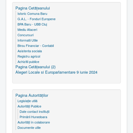
Pagina Cetăţeanului
Istoric Comuna Baru
G.A.L. - Fonduri Europene
BPA Baru - UBB Cluj
Mediu Afaceri
Concursuri
Informatii Utile
Birou Financiar - Contabil
Asistenta sociala
Registru agricol
Achizitii publice
Pagina Cetăţeanului (2)
Alegeri Locale si Europarlamentare 9 iunie 2024
Pagina Autorităţilor
Legislaţie utilă
Autorităţi Publice
Date contact instituţii
Primării Hunedoara
Autorităţi în colaborare
Documente utile