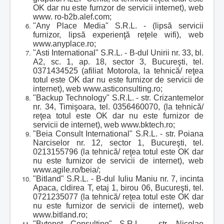
OK dar nu este furnzor de servicii internet), web
www. ro-b2b.alef.com;
"Any Place Media" S.R.L. - (lipsă servicii
furnizor, lipsă experienţă reţele wifi), web
www.anyplace.ro;
"Asti International" S.R.L. - B-dul Unirii nr. 33, bl.
A2, sc. 1, ap. 18, sector 3, Bucureşti, tel.
0371434525 (afiliat Motorola, la tehnică/ reţea
totul este OK dar nu este furnizor de servicii de
internet), web www.asticonsulting.ro;
"Backup Technology" S.R.L. - str. Crizantemelor
nr. 34, Timişoara, tel. 0356460070, (la tehnică/
reţea totul este OK dar nu este furnizor de
servicii de internet), web www.bktech.ro;
"Beia Consult International" S.R.L. - str. Poiana
Narciselor nr. 12, sector 1, Bucureşti, tel.
0213155796 (la tehnică/ reţea totul este OK dar
nu este furnizor de servicii de internet), web
www.agile.ro/beia/;
"Bitland" S.R.L. - B-dul Iuliu Maniu nr. 7, incinta
Apaca, cldirea T, etaj 1, birou 06, Bucureşti, tel.
0721235077 (la tehnică/ reţea totul este OK dar
nu este furnizor de servicii de internet), web
www.bitland.ro;
"Bytenet Consulting" S.R.L. - str. Nicolae