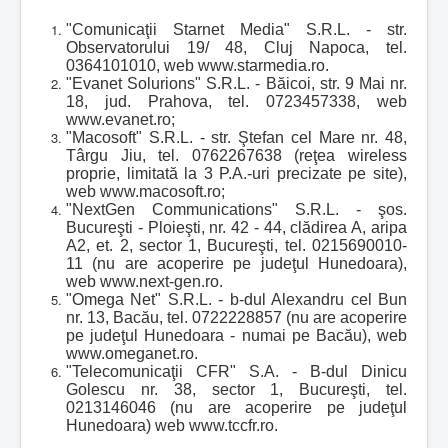
"Comunicaţii Starnet Media" S.R.L. - str.
Observatorului 19/ 48, Cluj Napoca, tel.
0364101010, web www.starmedia.ro.
"Evanet Solurions" S.R.L. - Băicoi, str. 9 Mai nr.
18, jud. Prahova, tel. 0723457338, web
www.evanet.ro;
"Macosoft" S.R.L. - str. Ştefan cel Mare nr. 48,
Târgu Jiu, tel. 0762267638 (reţea wireless
proprie, limitată la 3 P.A.-uri precizate pe site),
web www.macosoft.ro;
"NextGen Communications" S.R.L. - şos.
Bucureşti - Ploieşti, nr. 42 - 44, clădirea A, aripa
A2, et. 2, sector 1, Bucureşti, tel. 0215690010-
11 (nu are acoperire pe judeţul Hunedoara),
web www.next-gen.ro.
"Omega Net" S.R.L. - b-dul Alexandru cel Bun
nr. 13, Bacău, tel. 0722228857 (nu are acoperire
pe judeţul Hunedoara - numai pe Bacău), web
www.omeganet.ro.
"Telecomunicaţii CFR" S.A. - B-dul Dinicu
Golescu nr. 38, sector 1, Bucureşti, tel.
0213146046 (nu are acoperire pe judeţul
Hunedoara) web www.tccfr.ro.