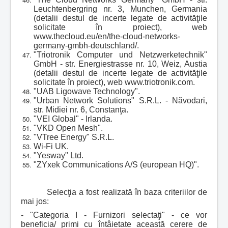
Leuchtenbergring nr. 3, Munchen, Germania
(detalii destul de incerte legate de activităţile
solicitate în proiect), web
www.thecloud.eu/en/the-cloud-networks-
germany-gmbh-deutschland/.
"Triotronik Computer und Netzwerketechnik"
GmbH - str. Energiestrasse nr. 10, Weiz, Austia
(detalii destul de incerte legate de activităţile
solicitate în proiect), web www.triotronik.com.
"UAB Ligowave Technology".
"Urban Network Solutions" S.R.L. - Năvodari,
str. Midiei nr. 6, Constanţa.
"VEI Global" - Irlanda.
"VKD Open Mesh".
"VTree Energy" S.R.L.
Wi-Fi UK.
"Yesway" Ltd.
"ZYxek Communications A/S (european HQ)".
Selecţia a fost realizată în baza criteriilor de
mai jos:
- "Categoria I - Furnizori selectaţi" - ce vor
beneficia/ primi cu întâietate această cerere de