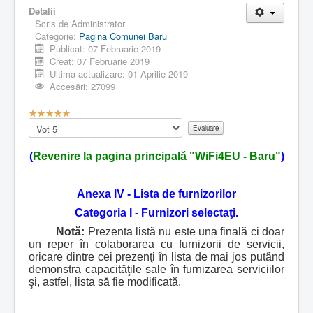
Detalii
Scris de
Administrator
Categorie:
Pagina Comunei Baru
Publicat: 07 Februarie 2019
Creat: 07 Februarie 2019
Ultima actualizare: 01 Aprilie 2019
Accesări: 27099
E
v
Vă
a
rugăm
l
să
(
Revenire la pagina principală "WiFi4EU - Baru"
)
u
evaluați
a
r
Anexa IV - Lista de furnizorilor
e
u
Categoria I - Furnizori selectaţi.
t
Notă:
Prezenta listă nu este una finală ci doar
i
un reper în colaborarea cu furnizorii de servicii,
l
oricare dintre cei prezenţi în lista de mai jos putând
i
demonstra capacităţile sale în furnizarea serviciilor
z
şi, astfel, lista să fie modificată.
a
t
o