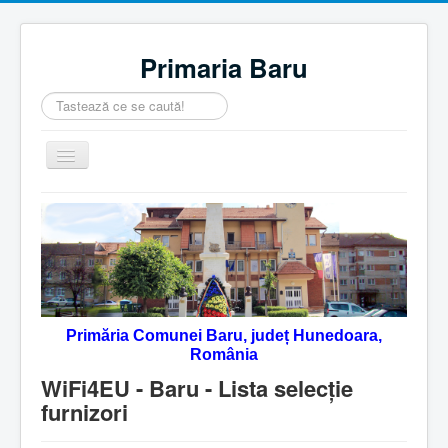
Primaria Baru
Căutare
...
Comută
navigarea
Home
Despre noi
Noutăţi
Contact
Primăria Comunei Baru, județ Hunedoara,
Servicii Online
România
Monitorul Oficial Local
WiFi4EU - Baru - Lista selecţie
furnizori