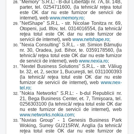
"Memory" S.R.L: - B-dul Libertăţii nr. 7A, bl. 14B,
parter, tel. 0254711600, (la tehnică/ reţea totul
este OK dar nu este furnizor de servicii de
internet), web
www.memory.ro;
"NetShape" S.R.L. - str. Nicolae Tonitza nr. 69,
Otopeni, jud. Ilfov, tel. 0314016554, (la tehnică/
reţea totul este OK dar nu este furnizor de
servicii de internet), web
www.netshape.ro;
"Nexia Consulting" S.R.L. - str. Simion Bărnuţiu
nr. 30, Oradea, jud. Bihor, te. 0359178560, (la
tehnică/ reţea totul este OK dar nu este furnizor
de servicii de internet), web
www.nexia.ro;
"Nextel Business Solutions" S.R.L. - str. Văliug
br. 32, et. 2, sector 1, Bucureşti, tel. 0311000393
(la tehnică/ reţea totul este OK dar nu este
furnizor de servicii de internet), web
www.nex-
tel.ro;
"Nokia Networks" S.R.L: - b-dul Republicii nr.
21, Bega Business Center, et. 7, Timişoara, tel.
0256303100 (la tehnică/ reţea totul este OK dar
nu este furnizor de servicii de internet), web
www.networks.nokia.com;
"Nuvias Group" - 1 Genesis Business Park
Woking, Surrey GU215RW, Anglia (la tehnică/
reţea totul este OK dar nu este furnizor de