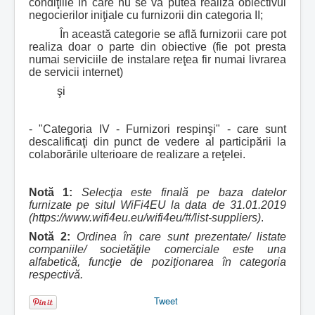
condiţiile în care nu se va putea realiza obiectivul
negocierilor iniţiale cu furnizorii din categoria II;
În această categorie se află furnizorii care pot
realiza doar o parte din obiective (fie pot presta
numai serviciile de instalare reţea fir numai livrarea
de servicii internet)
şi
- "Categoria IV - Furnizori respinşi" - care sunt
descalificaţi din punct de vedere al participării la
colaborările ulterioare de realizare a reţelei.
Notă 1:
Selecţia este finală pe baza datelor
furnizate pe situl WiFi4EU la data de 31.01.2019
(https://www.wifi4eu.eu/wifi4eu/#/list-suppliers)
.
Notă 2:
Ordinea în care sunt prezentate/ listate
companiile/ societăţile comerciale este una
alfabetică, funcţie de poziţionarea în categoria
respectivă.
Tweet