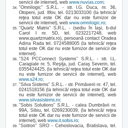
servicii de internet), web
www.nuvias.com;
"Omnilogic" S.R.L. - str. I.G. Duca, nr. 36,
Otopeni, jud. Ilfov, tel. 0213033100 (la tehnică/
reţea totul este OK dar nu este furnizor de
servicii de internet), web
www.omnilogic.ro;
"Quartz Matrix" S.R.L. - (sediu în Iaşi, b-dul
Carol I nr. 5D, tel. 0232217248, web
www.quartzmatrix.ro), persoană contact Oradea
Adina Rada tel. 0724588005 (la tehnică/ reţea
totul este OK dar nu este furnizor de servicii de
internet).
"S24 PCConnect Systems" S.R.L. - str. I.L.
Caragiale nr. 5, Reşiţa, jud. Caraş Severin, tel.
0355424425, (la tehnică/ reţea totul este OK dar
nu este furnizor de servicii de internet), web
www.s24.ro;
"Silva Sistems" S.R.L. - str. Primăverii nr. 47, tel.
0241518156 (la tehnică/ reţea totul este OK dar
nu este furnizor de servicii de internet), web
www.silvasistems.ro;
"Sobis Solutions" S.R.L. - calea Dumbrăvii nr.
99A, Sibiu, tel. 0269230039, (la tehnică/ reţea
totul este OK dar nu este furnizor de servicii de
internet), web
www.it.sobis.ro;
"Soitron" SRO - Cehoslovacia, Bratislava, tel.