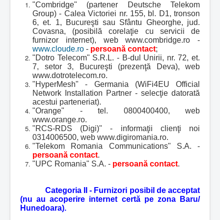
"Combridge" (partener Deutsche Telekom
r
Group) - Calea Victoriei nr. 155, bl. D1, tronson
:
6, et. 1, Bucureşti sau Sfântu Gheorghe, jud.
Covasna, (posibilă corelaţie cu servicii de
5
furnizor internet), web www.combridge.ro -
www.cloude.ro
-
persoană contact
;
/
"Dotro Telecom" S.R.L. - B-dul Unirii, nr. 72, et.
7, setor 3, Bucureşti (prezenţă Deva), web
5
www.dotrotelecom.ro.
"HyperMesh" - Germania (WiFi4EU Official
Network Installation Partner - selecţie datorată
acestui parteneriat).
"Orange" - tel. 0800400400, web
www.orange.ro.
"RCS-RDS (Digi)" - informaţii clienţi noi
0314006500, web www.digiromania.ro.
"Telekom Romania Communications" S.A. -
persoană contact
.
"UPC Romania" S.A. -
persoană contact
.
Categoria II - Furnizori posibil de acceptat
(nu au acoperire internet certă pe zona Baru/
Hunedoara).