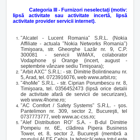
Categoria III - Furnizori neselectaţi (motiv:
lipsă activitate sau activitate incertă, lipsă
activitate provider servicii internet).
"Alcatel - Lucent Romania" S.R.L. (Nokia
Affiliate - actuala "Nokia Networks Romania")
Timişoara, str. Gheorghe Lazăr nr. 9, C.P.
300081 - servicii WiMAX, colaborator
Vodaphone şi Orange (incert, august -
septembrie vânzare sediu Timişoara);
"Arbit AXC" S.R.L: - str. Dimitrie Bolintineanu nr.
5, Arad, tel. 0723916076, web www.arbit.ro;
"4hoMe" S.R.L. - str. Ciprian Porumbescu nr. 8,
Timişoara, tel. 0356452473 (lipsă orice detalii
de activitate afară de servicii de securizare),
web www.4home.ro;
"AC Comfort / Safety Systems" S.R.L. - şos.
Pantelimon nr. 309, sector 2, Bucureşti, tel
0737773777, web www.ac-css.ro;
"Alef Distribution RO" S.A. - B-dul Dimitrie
Pompeiu nr. 6E, clădirea Pipera Business
Tower, et. 8, sector 2, Bucureşti (membră a
grupului ALEF Cehia, la tehnică/ reţea totul este