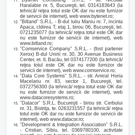
Haralabie nr. 5, Bucureşti, tel. 0314183643 (la
tehnică/ reţea totul este OK dar nu este furnizor
de servicii de internet), web www.bytenet.ro;
"Bitland" S.R.L. - B-dul Iuliu Maniu nr. 7, incinta
Apaca, cldirea T, etaj 1, birou 06, Bucureşti, tel.
0721235077 (la tehnică/ reţea totul este OK dar
nu este furnizor de servicii de internet), web
www.bitland.ro;
"Comservice Company" S.R.L. - (fost partener
Xerox) B-dul Unirii nr. 30, 30 Avenue Business
Center, et. II, Bacău, tel 0374177200 (la tehnică/
reţea totul este OK dar nu este furnizor de
servicii de internet), web www.comservice.ro;
"Data Core Systems" S.R.L. - str. Amiral Horia
Macelariu nr. 83, sector 1, Bucureşti, tel.
0372756300 (la tehnică/ reţea totul este OK dar
nu este furnizor de servicii de internet), web
www.datacoresystems.ro;
"Datacor" S.R.L. Bucureşti - birou str. Cerbului
nr. 31, Bistriţa, te. 0263231557 (la tehnică/ reţea
totul este OK dar nu este furnizor de servicii de
internet), web www.datacor.ro;
"Development & Integration Association" S.R.L.
- Cristian, Sibiu, tel. 0369780100, activitate