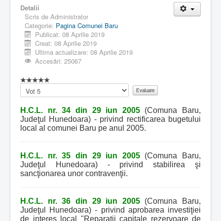
Detalii
Scris de
Administrator
Categorie:
Pagina Comunei Baru
Publicat: 08 Aprilie 2019
Creat: 08 Aprilie 2019
Ultima actualizare: 08 Aprilie 2019
Accesări: 25067
Vă
rugăm
să
H.C.L. nr. 34 din 29 iun 2005
(Comuna Baru,
evaluați
Judeţul Hunedoara) - privind rectificarea bugetului
local al comunei Baru pe anul 2005.
H.C.L. nr. 35 din 29 iun 2005
(Comuna Baru,
Judeţul Hunedoara) - privind stabilirea şi
sancţionarea unor contravenţii.
H.C.L. nr. 36 din 29 iun 2005
(Comuna Baru,
Judeţul Hunedoara) - privind aprobarea investiţiei
de interes local "Reparaţii capitale rezervoare de