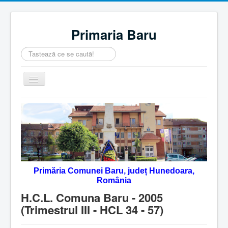
Primaria Baru
Căutare
...
Comută
navigarea
Home
Despre noi
Noutăţi
Contact
Primăria Comunei Baru, județ Hunedoara,
Servicii Online
România
Monitorul Oficial Local
H.C.L. Comuna Baru - 2005
(Trimestrul III - HCL 34 - 57)