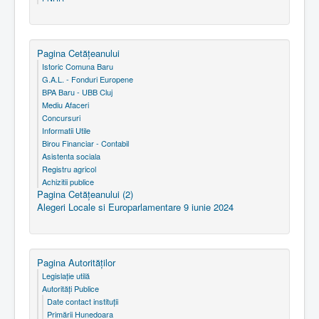
Pagina Cetăţeanului
Istoric Comuna Baru
G.A.L. - Fonduri Europene
BPA Baru - UBB Cluj
Mediu Afaceri
Concursuri
Informatii Utile
Birou Financiar - Contabil
Asistenta sociala
Registru agricol
Achizitii publice
Pagina Cetăţeanului (2)
Alegeri Locale si Europarlamentare 9 iunie 2024
Pagina Autorităţilor
Legislaţie utilă
Autorităţi Publice
Date contact instituţii
Primării Hunedoara