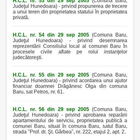
H.C.L. nr. 53 din 29 sep 2005
(Comuna Baru,
Judeţul Hunedoara) - privind propunerea de trecere
a unui teren din proprietatea statului în proprietatea
privată.
H.C.L. nr. 54 din 29 sep 2005
(Comuna Baru,
Judeţul Hunedoara) - privind desemnarea
reprezentării Consiliului local al comunei Baru în
procesele civile aflate pe rolul instanţelor
judecătoreşti.
H.C.L. nr. 55 din 29 sep 2005
(Comuna Baru,
Judeţul Hunedoara) - privind acordarea unui ajutor
financiar doamnei Drăgănesc Olga din comuna
Baru, sat Petros, nr. 61.
H.C.L. nr. 56 din 29 sep 2005
(Comuna Baru,
Judeţul Hunedoara) - privind aprobarea reparării
apartamentului de serviciu, proprietatea publică a
comunei Baru, situat în comuna Baru, satul Baru,
strada "Prof. dr. Şt. Gârbea", nr. 222, etajul 2, apt. 2.