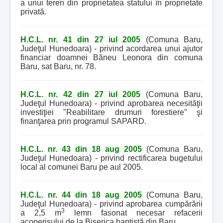
a unui teren din proprietatea statului în proprietate
privată.
H.C.L. nr. 41 din 27 iul 2005
(Comuna Baru,
Judeţul Hunedoara) - privind acordarea unui ajutor
financiar doamnei Băneu Leonora din comuna
Baru, sat Baru, nr. 78.
H.C.L. nr. 42 din 27 iul 2005
(Comuna Baru,
Judeţul Hunedoara) - privind aprobarea necesităţii
investiţiei "Reabilitare drumuri forestiere" şi
finanţarea prin programul SAPARD.
H.C.L. nr. 43 din 18 aug 2005
(Comuna Baru,
Judeţul Hunedoara) - privind rectificarea bugetului
local al comunei Baru pe aul 2005.
H.C.L. nr. 44 din 18 aug 2005
(Comuna Baru,
Judeţul Hunedoara) - privind aprobarea cumpărării
3
a 2,5 m
lemn fasonat necesar refacerii
acoperişului de la Biserica baptistă din Baru.