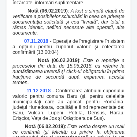
încărcate, informări suplimentare.
Notă (06.02.2019)
:
A fost o simplă etapă de
verificare a posibilelor schimbări în ceea ce priveşte
documentaţia solicitată şi cea "livrată", dar totul a
rămas identic, nefiind necesare alte operaţii, alte
documente.
07.11.2018
- Operaţia de înregistrare în sistem
a opţiunii pentru cuponul valoric şi colectarea
confirmării (13:00:04).
Notă (06.02.2019)
:
Este o repetiţie a
proceselor din data de 15.05.2018, cu referire la
numărătoarea inversă şi click-ul obligatoriu în prima
fracţiune de secundă după expirarea acestui
termen.
11.12.2018
- Confirmarea atribuirii cuponului
valoric pentru comuna Baru (şi, pentru celelalte
municipalităţi care au aplicat, pentru România,
judeţul Hunedoara, localităţile fiind reprezentate de:
Baru, Vulcan, Lupeni, Petrila, Densuș, Hărău,
Crișcior, Vața de Jos şi Orăștioara de Sus).
Notă (06.02.2019)
:
Este vorba despre un mail
ce confirmă (şi felicită) cu privire la obţinerea