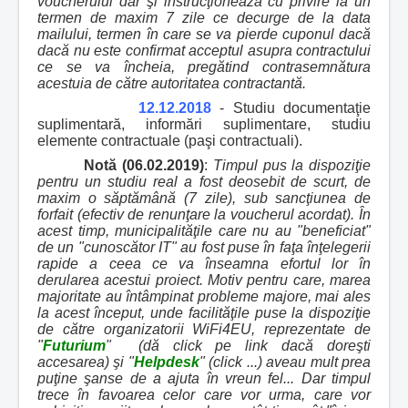
voucherului dar şi instrucţionează cu privire la un
termen de maxim 7 zile ce decurge de la data
mailului, termen în care se va pierde cuponul dacă
dacă nu este confirmat acceptul asupra contractului
ce se va încheia, pregătind contrasemnătura
acestuia de către autoritatea contractantă.
12.12.2018
- Studiu documentaţie
suplimentară, informări suplimentare, studiu
elemente contractuale (paşi contractuali).
Notă (06.02.2019)
:
Timpul pus la dispoziţie
pentru un studiu real a fost deosebit de scurt, de
maxim o săptămână (7 zile), sub sancţiunea de
forfait (efectiv de renunţare la voucherul acordat). În
acest timp, municipalităţile care nu au "beneficiat"
de un "cunoscător IT" au fost puse în faţa înţelegerii
rapide a ceea ce va înseamna efortul lor în
derularea acestui proiect. Motiv pentru care, marea
majoritate au întâmpinat probleme majore, mai ales
la acest început, unde facilităţile puse la dispoziţie
de către organizatorii WiFi4EU, reprezentate de
"
Futurium
" (dă click pe link dacă doreşti
accesarea) şi "
Helpdesk
" (click ...) aveau mult prea
puţine şanse de a ajuta în vreun fel... Dar timpul
trece în favoarea celor care vor urma, care vor