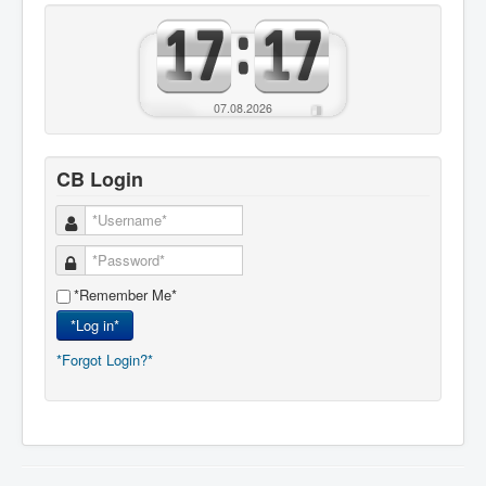
07.08.2026
CB Login
*Remember Me*
*Log in*
*Forgot Login?*