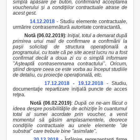
simplă apăsare pe buton, confirmând acceptarea
voucherului şi a condiţiilor contractuale atrase de
acest gest.
14.12.2018
- Studiu elemente contractuale,
urmărire contrasemnătură autoritate contractantă.
Notă (06.02.2019)
:
Iniţial, totul a demarat după
primirea unui mail de confirmare a confrmării la
paşii solicitaţi de structura operaţională a
programului, cu toate că pe site acest lucru nu a fost
confirmat decât a doua zi cu o simplă informare
"Aşteaptă contrasemnarea contractului". Oricum,
ştiind despre ceea ce este vorba au început studiile
de detaliu, cu proiecţie operaţională, etc.
17.12.2018 - 19.12.2018
- Studiu,
documentaţie repartizare iniţială puncte de acces
reţea.
Notă (06.02.2019)
:
După ce ne-am făcut o
ideea despre posibilităţile de achiziţ
ie în cuantumul
total al sumei acordate prin voucher, a venit
momentul să găsim amplasamentele, deorece
condiţiile contractuale au unele elemente "de
substrat" care trebuie bine "asimilate".
20.12.2018
- Întâlnire reprezentanţi firme