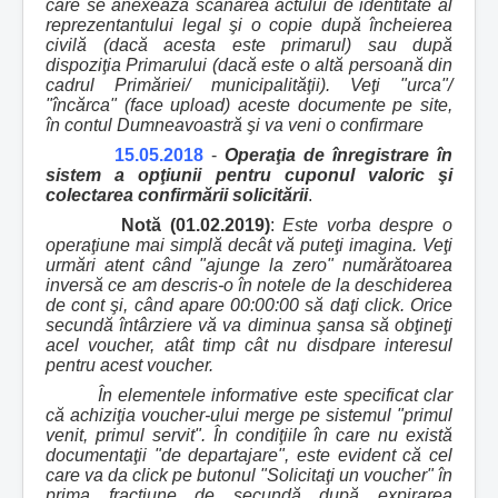
care se anexează scanarea actului de identitate al
reprezentantului legal şi o copie după încheierea
civilă (dacă acesta este primarul) sau după
dispoziţia Primarului (dacă este o altă persoană din
cadrul Primăriei/ municipalităţii). Veţi "urca"/
"încărca" (face upload) aceste documente pe site,
în contul Dumneavoastră şi va veni o confirmare
15.05.2018
-
Operaţia de înregistrare în
sistem a opţiunii pentru cuponul valoric şi
colectarea confirmării solicitării
.
Notă (01.02.2019)
:
Este vorba despre o
operaţiune mai simplă decât vă puteţi imagina. Veţi
urmări atent când "ajunge la zero" numărătoarea
inversă ce am descris-o în notele de la deschiderea
de cont şi, când apare 00:00:00 să daţi click. Orice
secundă întârziere vă va diminua şansa să obţineţi
acel voucher, atât timp cât nu disdpare interesul
pentru acest voucher.
În elementele informative este specificat clar
că achiziţia voucher-ului merge pe sistemul "primul
venit, primul servit". În condiţiile în care nu există
documentaţii "de departajare", este evident că cel
care va da click pe butonul "Solicitaţi un voucher" în
prima fracţiune de secundă după expirarea