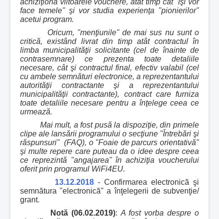
achiziţiona viitoarele vouchere, atât timp cât "îşi vor
face temele" şi vor studia experienţa "pionierilor"
acetui program.
Oricum, "menţiunile" de mai sus nu sunt o
critică, existând livrat din timp atât contractul în
limba municipalităţii solicitante (cel de înainte de
contrasemnare) ce prezenta toate detaliile
necesare, cât şi contractul final, efectiv valabil (cel
cu ambele semnături electronice, a reprezentantului
autorităţii contractante şi a reprezentantului
municipalităţii contractante), contract care furniza
toate detaliile necesare pentru a înţelege ceea ce
urmează.
Mai mult, a fost pusă la dispoziţie, din primele
clipe ale lansării programului o secţiune "Întrebări şi
răspunsuri" (FAQ), o "Foaie de parcurs orientativă"
şi multe repere care puteau da o idee despre ceea
ce reprezintă "angajarea" în achiziţia voucherului
oferit prin programul WiFi4EU.
13.12.2018
- Confirmarea electronică şi
semnătura "electronică" a înţelegerii de subvenţie/
grant.
Notă (06.02.2019)
:
A fost vorba despre o