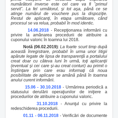
numărătorii inverse este cel care va fi "primul
servit". La fel următorul, şi tot aşa, până ce se
atinge numărul de vouchere pus la dispoziţie.
Restul de aplicanţi, în etapa următoare, când
procesul se va relua, probabil în mod identic.
14.06.2018
- Recepţionarea informării cu
privire la amânarea procedurii de atribuire a
cuponului valoric în toamna lui 2018.
Notă (06.02.2019)
:
La foarte scurt timp după
această înregistrare, probabil în urma unor litigii
apărute legate de lipsa de transparenţă a portalului
creat doar cu câteva luni în urmă, toţi aplicanţii
(eventual şi cei care şi-au creat conturi) au primit o
înştiinţare prin care erau informaţi că noua
posibilitate de aplicare se amână până în toamna
anului curent informării.
15.06 - 30.10.2018
- Urmărirea periodică a
statusului derulării operaţiunilor de iniţiere a
procedurilor de atribuire a cuponului valoric.
31.10.2018
- Anunţul cu privire la
redeschiderea procedurii.
01.11 - 06.11.2018
- Verificări de documente