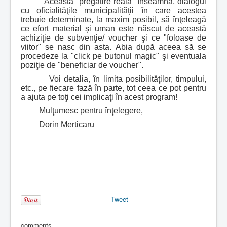
Această "pregătire reală" înseamnă, dialogul
cu oficialităţile municipalităţii în care acestea
trebuie determinate, la maxim posibil, să înţeleagă
ce efort material şi uman este născut de această
achiziţie de subvenţie/ voucher şi ce "foloase de
viitor" se nasc din asta. Abia după aceea să se
procedeze la "click pe butonul magic" şi eventuala
poziţie de "beneficiar de voucher".
Voi detalia, în limita posibilităţilor, timpului,
etc., pe fiecare fază în parte, tot ceea ce pot pentru
a ajuta pe toţi cei implicaţi în acest program!
Mulţumesc pentru înţelegere,
Dorin Merticaru
Tweet
comments