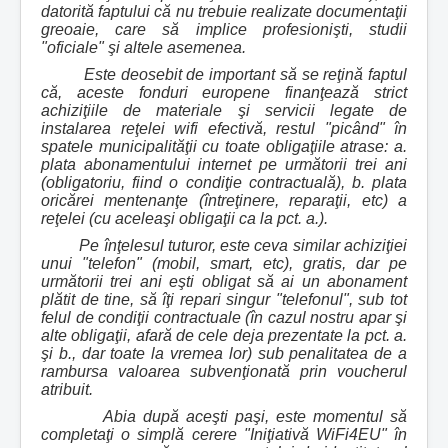
datorită faptului că nu trebuie realizate documentaţii
greoaie, care să implice profesionişti, studii
"oficiale" şi altele asemenea.
Este deosebit de important să se reţină faptul
că, aceste fonduri europene finanţează strict
achiziţiile de materiale şi servicii legate de
instalarea reţelei wifi efectivă, restul "picând" în
spatele municipalităţii cu toate obligaţiile atrase: a.
plata abonamentului internet pe următorii trei ani
(obligatoriu, fiind o condiţie contractuală), b. plata
oricărei mentenanţe (întreţinere, reparaţii, etc) a
reţelei (cu aceleaşi obligaţii ca la pct. a.).
Pe înţelesul tuturor, este ceva similar achiziţiei
unui "telefon" (mobil, smart, etc), gratis, dar pe
următorii trei ani eşti obligat să ai un abonament
plătit de tine, să îţi repari singur "telefonul", sub tot
felul de condiţii contractuale (în cazul nostru apar şi
alte obligaţii, afară de cele deja prezentate la pct. a.
şi b., dar toate la vremea lor) sub penalitatea de a
rambursa valoarea subvenţionată prin voucherul
atribuit.
Abia după aceşti paşi, este momentul să
completaţi o simplă cerere "Iniţiativă WiFi4EU" în