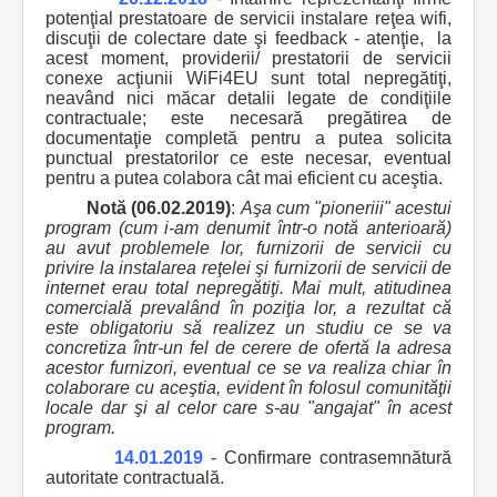
potenţial prestatoare de servicii instalare reţea wifi,
discuţii de colectare date şi feedback - atenţie, la
acest moment, providerii/ prestatorii de servicii
conexe acţiunii WiFi4EU sunt total nepregătiţi,
neavând nici măcar detalii legate de condiţiile
contractuale; este necesară pregătirea de
documentaţie completă pentru a putea solicita
punctual prestatorilor ce este necesar, eventual
pentru a putea colabora cât mai eficient cu aceştia.
Notă (06.02.2019)
:
Aşa cum "pioneriii" acestui
program (cum i-am denumit într-o notă anterioară)
au avut problemele lor, furnizorii de servicii cu
privire la instalarea reţelei şi furnizorii de servicii de
internet erau total nepregătiţi. Mai mult, atitudinea
comercială prevalând în poziţia lor, a rezultat că
este obligatoriu să realizez un studiu ce se va
concretiza într-un fel de cerere de ofertă la adresa
acestor furnizori, eventual ce se va realiza chiar în
colaborare cu aceştia, evident în folosul comunităţii
locale dar şi al celor care s-au "angajat" în acest
program.
14.01.2019
- Confirmare contrasemnătură
autoritate contractuală.