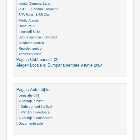
Istoric Comuna Baru
G.A.L. - Fonduri Europene
BPA Baru - UBB Cluj
Mediu Afaceri
Concursuri
Informatii Utile
Birou Financiar - Contabil
Asistenta sociala
Registru agricol
Achizitii publice
Pagina Cetăţeanului (2)
Alegeri Locale si Europarlamentare 9 iunie 2024
Pagina Autorităţilor
Legislaţie utilă
Autorităţi Publice
Date contact instituţii
Primării Hunedoara
Autorităţi în colaborare
Documente utile