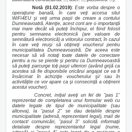
Notă (01.02.2019)
:
Este vorba despre o
operaţiune banală, în care veţi accesa situl
WiFi4EU şi veţi urma paşii de creare a contului
Dumneavoatră. Atenţie, acest cont are o importanţă
mai mare decât vă puteţi închipui, el fiind folosit
pentru semnarea electronică (are valoare de
semnătură electronică) a viitorului contract, în cazul
în care veţi reuşi să obţineţi voucherul pentru
municipalitatea Dumneavoastră. De aceea este
necesar să vă notaţi toate datele de conectare
pentru a nu se pierde şi pentru ca Dumneavoastră
să puteţi parcurge toţi paşii ulteriori (având grijă ca
acestea să fie disponibile oricărui angajat ce va fi
însărcinat în achiziţie voucherului şi/ sau în
activităţile ce vor apare ca şi consecinţă a obţinerii
acestui voucher).
Concret, iniţial aveţi un fel de "pas 1"
reprezentat de completarea unui formular web cu
datele legate de tipul de municipalitate (sau
altceva), la "pasul 2" se dau detaliile despre
municipalitate (adresă, reprezentant legal), mail de
contact/ comunicări, "pasul 3" solicită informaţii
detaliate despre reprezentantul legal (nume,