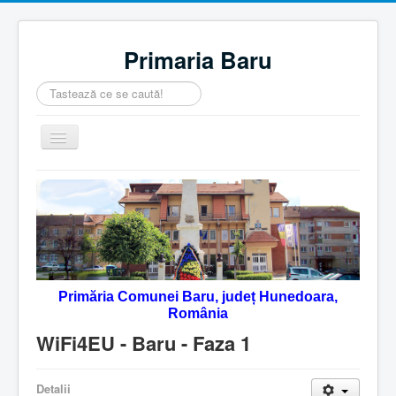
Primaria Baru
Căutare
...
Comută
navigarea
Home
Despre noi
Noutăţi
Contact
Primăria Comunei Baru, județ Hunedoara,
Servicii Online
România
Monitorul Oficial Local
WiFi4EU - Baru - Faza 1
Detalii