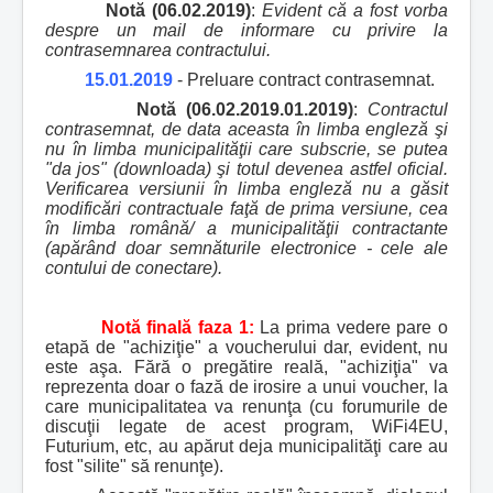
Notă (06.02.2019)
:
Evident că a fost vorba
despre un mail de informare cu privire la
contrasemnarea contractului.
15.01.2019
- Preluare contract contrasemnat.
Notă (06.02.2019.01.2019)
:
Contractul
contrasemnat, de data aceasta în limba engleză şi
nu în limba municipalităţii care subscrie, se putea
"da jos" (downloada) şi totul devenea astfel oficial.
Verificarea versiunii în limba engleză nu a găsit
modificări contractuale faţă de prima versiune, cea
în limba română/ a municipalităţii contractante
(apărând doar semnăturile electronice - cele ale
contului de conectare).
Notă finală faza 1:
La prima vedere pare o
etapă de "achiziţie" a voucherului dar, evident, nu
este aşa. Fără o pregătire reală, "achiziţia" va
reprezenta doar o fază de irosire a unui voucher, la
care municipalitatea va renunţa (cu forumurile de
discuţii legate de acest program, WiFi4EU,
Futurium, etc, au apărut deja municipalităţi care au
fost "silite" să renunţe).