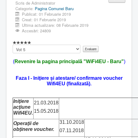
Scris de
Administrator
Categorie:
Pagina Comunei Baru
Publicat: 01 Februarie 2019
Creat: 01 Februarie 2019
Ultima actualizare: 08 Februarie 2019
Accesări: 24809
Vă
rugăm
să
(
Revenire la pagina principală "WiFi4EU - Baru"
)
evaluați
Faza I - Iniţiere şi atestare/ confirmare voucher
Wifi4EU (finalizată).
Iniţiere
21.03.2018
acţiune
15.05.2018
Wifi4EU.
31.10.2018
Operaţii de
obţinere voucher.
07.11.2018