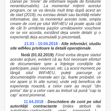
Daniel pe "liniile" de informare legate de fondurile
nerambursabile). La momentul iniţierii acestui
program, ce se va derula mult timp după acest an
de start (2018), nu existau detalii sau facilităţi relativ
informative, dar, la momentul acestei note, simpla
creare de cont pe situl WiFi4EU vă poate ajuta cât
de cât în urmărirea paşilor următoarelor vouchere
ce se vor acorda, existând deja unele detalii şi o
experienţă deja acumulată şi prezentată.
21.03 - 10.04.2018
-
Alte informări, studiu
site wifi4eu privitoare la detalii operaţionale
.
Notă (01.02.2019)
:
Fiind vorba despre startul
acestei acţiuni, evident că au fost necesare eforturi
de documentare spre a înţelege condiţiile de
participare, paşii necesari, etc. La acest moment, pe
lângă situl WiFi4EU, puteţi parcurge şi
documentaţiile inserate aici (şi, foarte probabil, ce
vor apare şi în alte surse), unde veţi beneficia de
experienţa noastră, a celor care au reuşit "din
prima" dar şi a celor care au trebuit să pună "cap la
cap" acest pionierat.
11.04.2018
-
Deschidere de cont pe situl
autorităţii contractante
(index atribuit de
autoritatea contractantă: ..., user: ..., password: ...).