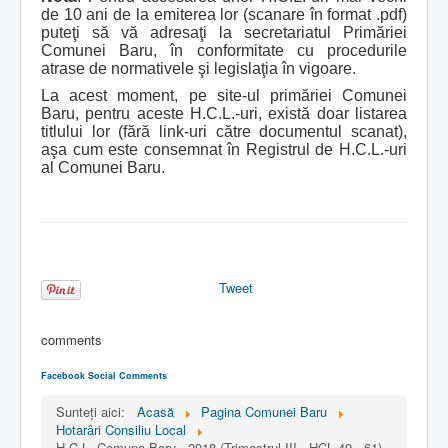
de 10 ani de la emiterea lor (scanare în format .pdf)
puteţi să vă adresaţi la secretariatul Primăriei
Comunei Baru, în conformitate cu procedurile
atrase de normativele şi legislaţia în vigoare.
La acest moment, pe site-ul primăriei Comunei
Baru, pentru aceste H.C.L.-uri, există doar listarea
titlului lor (fără link-uri către documentul scanat),
aşa cum este consemnat în Registrul de H.C.L.-uri
al Comunei Baru.
Tweet
comments
Facebook Social Comments
Sunteți aici:
Acasă
Pagina Comunei Baru
Hotarâri Consiliu Local
H.C.L. Comuna Baru - 2018 (Trimestrul III - HCL 49 - 61)