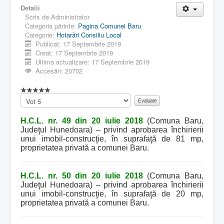
Detalii
Scris de
Administrator
Categoria părinte:
Pagina Comunei Baru
Categorie:
Hotarâri Consiliu Local
Publicat: 17 Septembrie 2019
Creat: 17 Septembrie 2019
Ultima actualizare: 17 Septembrie 2019
Accesări: 20702
Vă
rugăm
să
H.C.L. nr. 49 din 20 iulie 2018
(Comuna Baru,
evaluați
Judeţul Hunedoara) – privind aprobarea închirierii
unui imobil-construcţie, în suprafaţă de 81 mp,
proprietatea privată a comunei Baru.
H.C.L. nr. 50 din 20 iulie 2018
(Comuna Baru,
Judeţul Hunedoara) – privind aprobarea închirierii
unui imobil-construcţie, în suprafaţă de 20 mp,
proprietatea privată a comunei Baru.