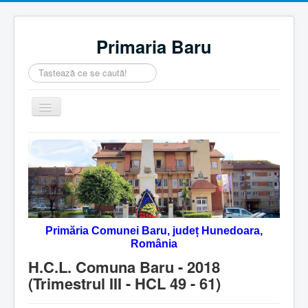
Primaria Baru
Căutare
...
Comută
navigarea
Home
Despre noi
Noutăţi
Contact
Primăria Comunei Baru, județ Hunedoara,
Servicii Online
România
Monitorul Oficial Local
H.C.L. Comuna Baru - 2018
(Trimestrul III - HCL 49 - 61)