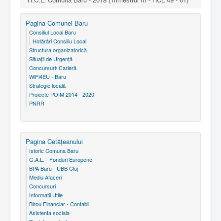
Pagina Comunei Baru
Consiliul Local Baru
Hotărâri Consiliu Local
Structura organizatorică
Situaţii de Urgenţă
Concursuri/ Carieră
WiFi4EU - Baru
Strategie locală
Proiecte POIM 2014 - 2020
PNRR
Pagina Cetăţeanului
Istoric Comuna Baru
G.A.L. - Fonduri Europene
BPA Baru - UBB Cluj
Mediu Afaceri
Concursuri
Informatii Utile
Birou Financiar - Contabil
Asistenta sociala