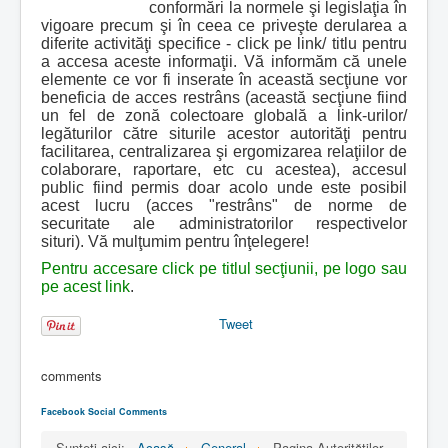
conformări la normele şi legislaţia în
vigoare precum şi în ceea ce priveşte derularea a
diferite activităţi specifice - click pe link/ titlu pentru
a accesa aceste informaţii. Vă informăm că unele
elemente ce vor fi inserate în această secţiune vor
beneficia de acces restrâns (această secţiune fiind
un fel de zonă colectoare globală a link-urilor/
legăturilor către siturile acestor autorităţi pentru
facilitarea, centralizarea şi ergomizarea relaţiilor de
colaborare, raportare, etc cu acestea), accesul
public fiind permis doar acolo unde este posibil
acest lucru (acces "restrâns" de norme de
securitate ale administratorilor respectivelor
situri). Vă mulţumim pentru înţelegere!
Pentru accesare click pe titlul secţiunii, pe logo sau
pe acest link
.
Tweet
comments
Facebook Social Comments
Sunteți aici:
Acasă
General
Pagina Autorităţilor