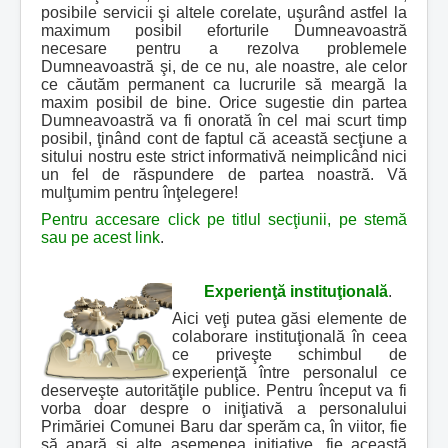
posibile servicii şi altele corelate, uşurând astfel la
maximum posibil eforturile Dumneavoastră
necesare pentru a rezolva problemele
Dumneavoastră şi, de ce nu, ale noastre, ale celor
ce căutăm permanent ca lucrurile să meargă la
maxim posibil de bine. Orice sugestie din partea
Dumneavoastră va fi onorată în cel mai scurt timp
posibil, ţinând cont de faptul că această secţiune a
sitului nostru este strict informativă neimplicând nici
un fel de răspundere de partea noastră. Vă
mulţumim pentru înţelegere!
Pentru accesare click pe titlul secţiunii, pe stemă
sau pe acest link
.
Experienţă instituţională
.
Aici veţi putea găsi elemente de
colaborare instituţională în ceea
ce priveşte schimbul de
experienţă între personalul ce
deserveşte autorităţile publice. Pentru început va fi
vorba doar despre o iniţiativă a personalului
Primăriei Comunei Baru dar sperăm ca, în viitor, fie
să apară şi alte asemenea iniţiative, fie această