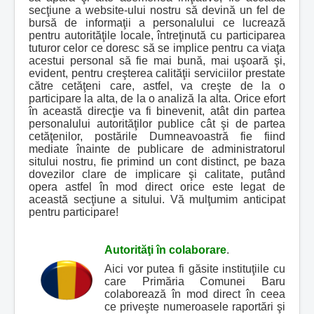
secţiune a website-ului nostru să devină un fel de
bursă de informaţii a personalului ce lucrează
pentru autorităţile locale, întreţinută cu participarea
tuturor celor ce doresc să se implice pentru ca viaţa
acestui personal să fie mai bună, mai uşoară şi,
evident, pentru creşterea calităţii serviciilor prestate
către cetăţeni care, astfel, va creşte de la o
participare la alta, de la o analiză la alta. Orice efort
în această direcţie va fi binevenit, atât din partea
personalului autorităţilor publice cât şi de partea
cetăţenilor, postările Dumneavoastră fie fiind
mediate înainte de publicare de administratorul
sitului nostru, fie primind un cont distinct, pe baza
dovezilor clare de implicare şi calitate, putând
opera astfel în mod direct orice este legat de
această secţiune a sitului. Vă mulţumim anticipat
pentru participare!
Autorităţi în colaborare
.
Aici vor putea fi găsite instituţiile cu
care Primăria Comunei Baru
colaborează în mod direct în ceea
ce priveşte numeroasele raportări şi