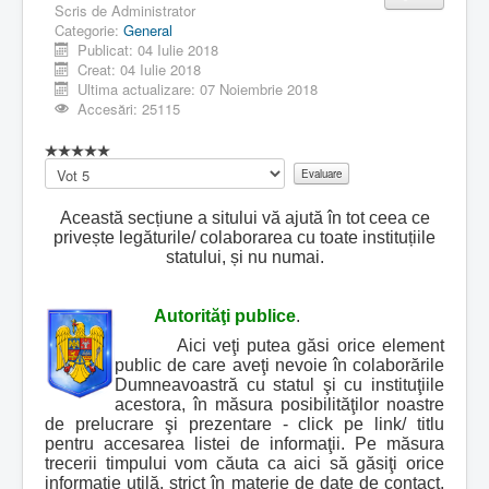
Scris de
Administrator
Categorie:
General
Publicat: 04 Iulie 2018
Creat: 04 Iulie 2018
Ultima actualizare: 07 Noiembrie 2018
Accesări: 25115
Vă
rugăm
să
Această secțiune a sitului vă ajută în tot ceea ce
evaluați
privește legăturile/ colaborarea cu toate instituțiile
statului, și nu numai.
Autorităţi publice
.
Aici veţi putea găsi orice element
public de care aveţi nevoie în colaborările
Dumneavoastră cu statul şi cu instituţiile
acestora, în măsura posibilităţilor noastre
de prelucrare şi prezentare - click pe link/ titlu
pentru accesarea listei de informaţii. Pe măsura
trecerii timpului vom căuta ca aici să găsiţi orice
informaţie utilă, strict în materie de date de contact,