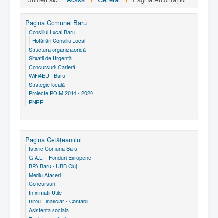
Pagina Comunei Baru
Consiliul Local Baru
Hotărâri Consiliu Local
Structura organizatorică
Situaţii de Urgenţă
Concursuri/ Carieră
WiFi4EU - Baru
Strategie locală
Proiecte POIM 2014 - 2020
PNRR
Pagina Cetăţeanului
Istoric Comuna Baru
G.A.L. - Fonduri Europene
BPA Baru - UBB Cluj
Mediu Afaceri
Concursuri
Informatii Utile
Birou Financiar - Contabil
Asistenta sociala