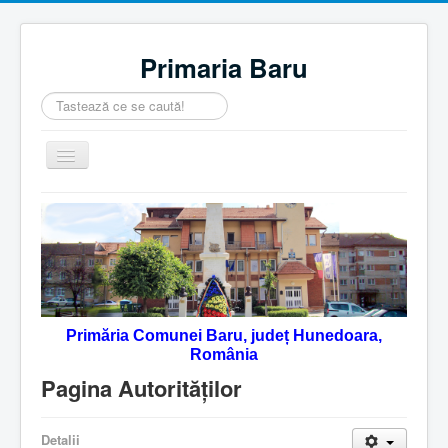
Primaria Baru
Căutare
...
Comută
navigarea
Home
Despre noi
Noutăţi
Contact
Primăria Comunei Baru, județ Hunedoara,
Servicii Online
România
Monitorul Oficial Local
Pagina Autorităţilor
Detalii