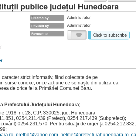
tituţii publice judeţul Hunedoara
Administrator
Created by
Administrator
Revised by
Favourites
Click to subscribe
or
aracter strict informativ, fiind colectate de pe
 din surse conexe, orice acţiune ce se naşte din utilizarea
rea de orice fel a Primăriei Comunei Baru.
ţia Prefectului Judeţului Hunedoara
;
ie 1918, nr. 28, C.P. 330025, jud. Hunedoara;
11.851, 0254.211.439 (Prefect), 0254.217.439 (Subprefect);
e cuvânt) 0254.231.570; Pentru situaţii de urgenţă 0254.212.832;
99;
ara.ro
,
prefhd@yahoo.com
,
petitie@prefecturahunedoara.ro
,
c