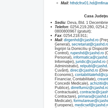
Mail
:
hthdcfnx01.hd@mfinan
Casa Judeţea
Sediu
: Deva, Bld. 1 Decembrie
Telefon
: 0254.219.280, 0254.2
0800800967 (gratuit);
Fax
: 0254.218.911;
Mail
:
dirgenhd@cjashd.ro
(Preş
General),
secretariat@cjashd.r
Îngrijiri la Domiciliu şi Dispozi
Control),
rupeshd@cjashd.ro
(C
Personal),
informatica@cjashd.
Informaţiei),
juridic@cjashd.ro
(
Administrativ),
relpubl@cjashd.
Cuvânt),
direc@cjashd.ro
(Dire
Economic),
contabilitatehd@cj
Financiar, Contabilitate),
crean
Concedii Medicale),
achizitii@
Publice),
dirrelfurniz@cjashd.r
Contractuale),
contracte@cjash
Contractare),
primara@cjashd.
Medicale),
formulareue@cjashd
Europene),
medicsef@cjashd.r