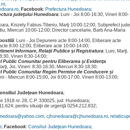
.ro
,
edoara.ro
,
Facebook
:
Prefectura Hunedoara
;
ectura judeţului Hunedoara
: Luni - Joi 8:00-16:30, Vineri 8:00-
oara, Kiszely Fabius-Tiberiu, Marţi 10:00-12:00, Subprefect jude
u, Miercuri 10:00-12:00; Director cancelarie, Barb Ana-Maria
postilă
: Luni - Joi Depunere acte 8:00-14:00, Eliberare acte
acte 8:00-12:00, Eliberare acte 10:00-14:00;
ment Informare, Relaţii Publice şi Registratura
: Luni, Marţi,
8:30, Vineri 8:30-14:00;
l Public Comunitar pentru Eliberarea şi Evidenţa
Marţi, Joi, Vineri: 8:30-16:30, Miercuri 8:30-18:30;
ul Public Comunitar Regim Permise de Conducere şi
uni - Miercuri 8:00-15:00, Joi 8:00-17:00, Vineri 8:00-13:00;
onsiliul Judeţean Hunedoara
;
e 1918 nr. 28, C.P. 330025, jud. Hunedoara;
1.624; pentru situaţii de urgenţă 0254.212.832;
unedoara@yahoo.com
,
cjhunedoara@cjhunedoara.ro
,
relatiicup
o
;
Facebook
:
Consiliul Judeţean Hunedoara
;