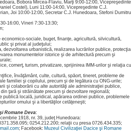
edoara, Bobora Mircea-Flaviu, Marţi 9:00-12:00, Vicepreşedinte
iel Costel), Luni 11:00-14:00, Vicepreşedinte C.J.
ian, Joi 10:00-12:00, Secretar C.J. Hunedoara, Stefoni Dumitru
7:30-16:00, Vineri 7:30-13:30;
n;
economico-sociale, buget, finanţe, agricultură, silvicultură,
lic şi privat al judeţului;
 dezvoltarea urbanistică, realizarea lucrărilor publice, protecţia
evarea monumentelor istorice şi de arhitectură precum şi
urale;
ce, comerţ, turism, privatizare, sprijinirea IMM-urilor şi relaţia c
inţifice, învăţământ, culte, cultură, spăort, tineret, probleme de
ale familiei şi copilului, precum şi de legătura cu ONG-urile;
i şi colaborării cu alte autorităţi ale administraţiei publice,
i din ţară şi străinătate precum şi dezvoltare regională;
 publică locală, juridical, apărarea ordinei publice, problemele
pturilor omului şi a libertăţilor cetăţeneşti;
e şi Romane Deva
:
cembrie 1918, nr. 39, judeţ Hunedoara:
0371.358.095; 0254.212.200; relaţii cu presa 0726.434.335;
mail.com
; Facebook:
Muzeul Civilizaţiei Dacice şi Romane