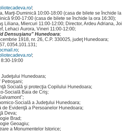
bliotecadeva.ro/
;
a, Marţi-Duminică 10:00-18:00 (casa de bilete se închide la
inică 9:00-17:00 (casa de bilete se închide la ora 16:30);
 Liliana, Miercuri 11:00-12:00; Director, Ardeu Adriana, Joi
f, Lehaci Aurora, Vineri 11:00-12:00;
vid Densuşianu" Hunedoara
;
cembrie 1918, nr. 26, C.P. 330025, judeţ Hunedoara;
457, 0354.101.131;
cmail.ro
;
bliotecadeva.ro/
;
 8:30-19:00
al Judeţului Hunedoara;
" Petroşani;
nţă Socială şi protecţia Copilului Hunedoara;
o-Socială Baia de Criş;
"Salvamont";
nomico-Socială a Judeţului Hunedoara;
ă de Evidenţă a Persoanelor Hunedoara;
ţă Deva;
logie Brad;
logie Geoagiu;
trare a Monumentelor Istorice;