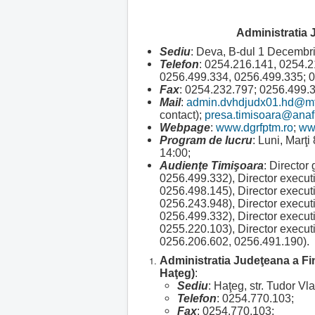
Administratia 
Sediu
: Deva, B-dul 1 Decembri
Telefon
: 0254.216.141, 0254.2
0256.499.334, 0256.499.335; 03
Fax
: 0254.232.797; 0256.499.
Mail
:
admin.dvhdjudx01.hd@mf
contact);
presa.timisoara@anaf
Webpage
:
www.dgrfptm.ro
;
www
Program de lucru
: Luni, Marţi
14:00;
Audienţe Timişoara
: Director
0256.499.332), Director executi
0256.498.145), Director executi
0256.243.948), Director executi
0256.499.332), Director execut
0255.220.103), Director execut
0256.206.602, 0256.491.190).
Administratia Judeţeana a Fi
Haţeg)
:
Sediu
: Haţeg, str. Tudor Vla
Telefon
: 0254.770.103;
Fax
: 0254.770.103;