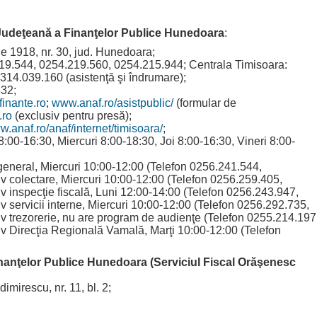
Judeţeană a Finanţelor Publice Hunedoara
:
e 1918, nr. 30, jud. Hunedoara;
19.544, 0254.219.560, 0254.215.944; Centrala Timisoara:
14.039.160 (asistenţă şi îndrumare);
332;
inante.ro
;
www.anaf.ro/asistpublic/
(formular de
.ro
(exclusiv pentru presă);
.anaf.ro/anaf/internet/timisoara/
;
 8:00-16:30, Miercuri 8:00-18:30, Joi 8:00-16:30, Vineri 8:00-
 general, Miercuri 10:00-12:00 (Telefon 0256.241.544,
v colectare, Miercuri 10:00-12:00 (Telefon 0256.259.405,
v inspecţie fiscală, Luni 12:00-14:00 (Telefon 0256.243.947,
v servicii interne, Miercuri 10:00-12:00 (Telefon 0256.292.735,
iv trezorerie, nu are program de audienţe (Telefon 0255.214.197
iv Direcţia Regională Vamală, Marţi 10:00-12:00 (Telefon
nanţelor Publice Hunedoara (Serviciul Fiscal Orăşenesc
dimirescu, nr. 11, bl. 2;