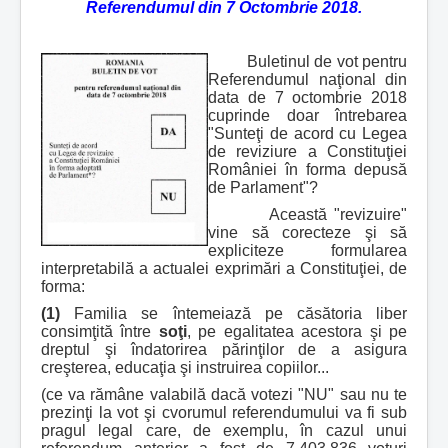
Referendumul din 7 Octombrie 2018.
Buletinul de vot pentru
Referendumul naţional din
data de 7 octombrie 2018
cuprinde doar întrebarea
"Sunteţi de acord cu Legea
de reviziure a Constituţiei
României în forma depusă
de Parlament"?
Această "revizuire"
vine să corecteze şi să
expliciteze formularea
interpretabilă a actualei exprimări a Constituţiei, de
forma:
(1)
Familia se întemeiază pe căsătoria liber
consimţită între
soţi
, pe egalitatea acestora şi pe
dreptul şi îndatorirea părinţilor de a asigura
creşterea, educaţia şi instruirea copiilor...
(ce va rămâne valabilă dacă votezi "NU" sau nu te
prezinţi la vot şi cvorumul referendumului va fi sub
pragul legal care, de exemplu, în cazul unui