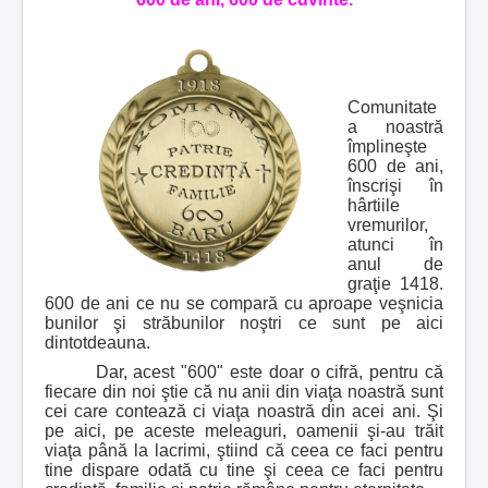
Comunitate
a noastră
împlineşte
600 de ani,
înscrişi în
hârtiile
vremurilor,
atunci în
anul de
graţie 1418.
600 de ani ce nu se compară cu aproape veşnicia
bunilor şi străbunilor noştri ce sunt pe aici
dintotdeauna.
Dar, acest "600" este doar o cifră, pentru că
fiecare din noi ştie că nu anii din viaţa noastră sunt
cei care contează ci viaţa noastră din acei ani. Şi
pe aici, pe aceste meleaguri, oamenii şi-au trăit
viaţa până la lacrimi, ştiind că ceea ce faci pentru
tine dispare odată cu tine şi ceea ce faci pentru