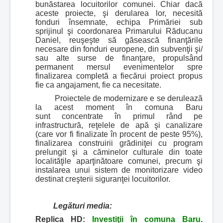
bunăstarea locuitorilor comunei. Chiar dacă
aceste proiecte, şi derularea lor, necesită
fonduri însemnate, echipa Primăriei sub
sprijinul şi coordonarea Primarului Răducanu
Daniel, reuşeşte să găsească finanţările
necesare din fonduri europene, din subvenţii şi/
sau alte surse de finanţare, propulsând
permanent mersul evenimentelor spre
finalizarea completă a fiecărui proiect propus
fie ca angajament, fie ca necesitate.
Proiectele de modernizare e se derulează
la acest moment în comuna Baru
sunt concentrate în primul rând pe
infrastructură, reţelele de apă şi canalizare
(care vor fi finalizate în procent de peste 95%),
finalizarea construirii grădiniţei cu program
prelungit şi a căminelor culturale din toate
localităţile aparţinătoare comunei, precum şi
instalarea unui sistem de monitorizare video
destinat creşterii siguranţei locuitorilor.
Legături media:
Replica HD:
Investiţii în comuna Baru
.