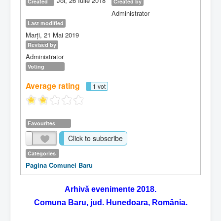
Joi, 26 Iulie 2018
Created
Created by
Administrator
Last modified
Marți, 21 Mai 2019
Revised by
Administrator
Voting
Average rating
1 vot
Favourites
Click to subscribe
Categories
Pagina Comunei Baru
Arhivă evenimente 2018.
Comuna Baru, jud. Hunedoara, România.