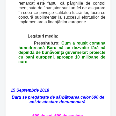
remarcat este faptul că pârghiile de control
menţinute de finanţator sunt un fel de asigurare
în ceea ce priveşte calitatea lucrărilor, lucru ce
concură suplimentar la succesul eforturilor de
implementare a finanţărilor europene.
Legături media:
Presshub.ro:
Cum a reuşit comuna
hunedoreană Baru să se dezvolte fără să
depindă de bunăvoinţa guvernelor: proiecte
cu bani europeni, aproape 10 milioane de
euro
.
15 Septembrie 2018
Baru se pregăteşte de sărbătoarea celor 600 de
ani de atestare documentară.
600 de ani, 600 de cuvinte.