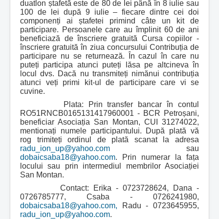
duatlon ștafetă este de 80 de lei până în 8 iulie sau
100 de lei după 9 iulie – fiecare dintre cei doi
componenți ai ștafetei primind câte un kit de
participare.
Persoanele care au împlinit 60 de ani
beneficiază de înscriere gratuită
Cursa copiilor -
înscriere gratuită în ziua concursului
Contribuția de
participare nu se returnează. În cazul în care nu
puteți participa atunci puteți lăsa pe altcineva în
locul dvs. Dacă nu transmiteți nimănui contribuția
atunci veți primi kit-ul de participare care vi se
cuvine.
Plata:
Prin transfer bancar în contul
RO51RNCB0165131417960001 - BCR Petroșani,
beneficiar Asociația San Montan, CUI 31274022,
mentionați numele participantului. După plată vă
rog trimiteți ordinul de plată scanat la adresa
radu_ion_up@yahoo.com
sau
dobaicsaba18@yahoo.com
.
Prin numerar la fața
locului sau prin intermediul membrilor Asociației
San Montan.
Contact: E
rika - 0723728624,
Dana -
0726785777,
Csaba - 0726241980,
dobaicsaba18@yahoo.com
,
Radu - 0723645955,
radu_ion_up@yahoo.com
.