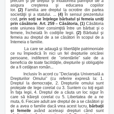
precum şi pe dreptul şi îndatorirea părinţilor de a
asigura creşterea şi educarea copiilor
lor.
(2)
Familia are dreptul la ocrotire din partea
societăţii şi a statului. ...
(4)
În sensul prezentului
cod,
prin soţi se înţelege bărbatul şi femeia uniţi
prin căsătorie
.
Art. 259 – Căsătoria,
(1)
Căsătoria
este uniunea liber consimţită între un bărbat şi o
femeie, încheiată în codiţiile legii.
(2)
Bărbatul şi
femeia au dreptul de a se căsători în scopul de a
întemeia o familie.
La care se adaugă şi libertăţile patrimoniale
ce nu împiedică în nici un fel drepturile oricărei
persoane, indiferent de "orientările" sale de a
beneficia de toate facilităţile, drepturile şi obligaţiile
de a fi cetăţean român...
Inclusiv în acord cu "Declaraţia Universală a
Drepturilor Omului" (cu referire expresă la: 1.
Dreptul la democraţie, 2. Drepturile omului sunt
protejate de lege corelat cu 3. Suntem cu toţi egali
în faţa legii, 4. Dreptul de a căuta un loc sigur în
care să trăieşti corelat cu 5. Libertatea de a ne
muta, 6. Fiecare adult are dreptul de a se căsători şi
de a avea o familie dacă vrea acest lucru,
bărbaţii
şi femeile
având aceleaşi drepturi când sunt