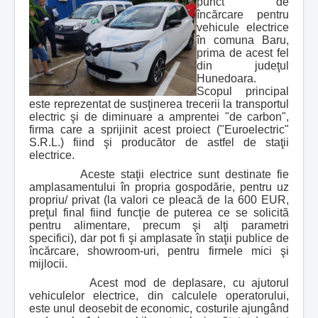
punct de
încărcare pentru
vehicule electrice
în comuna Baru,
prima de acest fel
din judeţul
Hunedoara.
Scopul principal
este reprezentat de susţinerea trecerii la transportul
electric şi de diminuare a amprentei "de carbon",
firma care a sprijinit acest proiect ("Euroelectric"
S.R.L.) fiind şi producător de astfel de staţii
electrice.
Aceste staţii electrice sunt destinate fie
amplasamentului în propria gospodărie, pentru uz
propriu/ privat (la valori ce pleacă de la 600 EUR,
preţul final fiind funcţie de puterea ce se solicită
pentru alimentare, precum şi alţi parametri
specifici), dar pot fi şi amplasate în staţii publice de
încărcare, showroom-uri, pentru firmele mici şi
mijlocii.
Acest mod de deplasare, cu ajutorul
vehiculelor electrice, din calculele operatorului,
este unul deosebit de economic, costurile ajungând