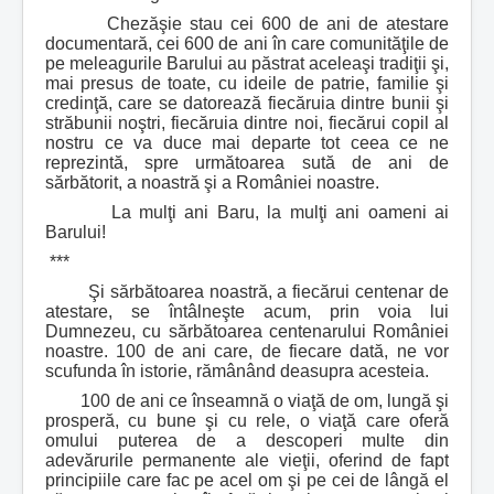
Chezăşie stau cei 600 de ani de atestare
documentară, cei 600 de ani în care comunităţile de
pe meleagurile Barului au păstrat aceleaşi tradiţii şi,
mai presus de toate, cu ideile de patrie, familie şi
credinţă, care se datorează fiecăruia dintre bunii şi
străbunii noştri, fiecăruia dintre noi, fiecărui copil al
nostru ce va duce mai departe tot ceea ce ne
reprezintă, spre următoarea sută de ani de
sărbătorit, a noastră şi a României noastre.
La mulţi ani Baru, la mulţi ani oameni ai
Barului!
***
Şi sărbătoarea noastră, a fiecărui centenar de
atestare, se întâlneşte acum, prin voia lui
Dumnezeu, cu sărbătoarea centenarului României
noastre. 100 de ani care, de fiecare dată, ne vor
scufunda în istorie, rămânând deasupra acesteia.
100 de ani ce înseamnă o viaţă de om, lungă şi
prosperă, cu bune şi cu rele, o viaţă care oferă
omului puterea de a descoperi multe din
adevărurile permanente ale vieţii, oferind de fapt
principiile care fac pe acel om şi pe cei de lângă el