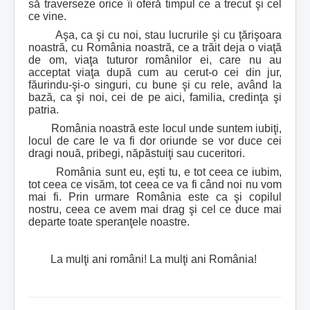
să traverseze orice îi oferă timpul ce a trecut şi cel
ce vine.
Aşa, ca şi cu noi, stau lucrurile şi cu ţărişoara
noastră, cu România noastră, ce a trăit deja o viaţă
de om, viaţa tuturor românilor ei, care nu au
acceptat viaţa după cum au cerut-o cei din jur,
făurindu-şi-o singuri, cu bune şi cu rele, având la
bază, ca şi noi, cei de pe aici, familia, credinţa şi
patria.
România noastră este locul unde suntem iubiţi,
locul de care le va fi dor oriunde se vor duce cei
dragi nouă, pribegi, năpăstuiţi sau cuceritori.
România sunt eu, eşti tu, e tot ceea ce iubim,
tot ceea ce visăm, tot ceea ce va fi când noi nu vom
mai fi. Prin urmare România este ca şi copilul
nostru, ceea ce avem mai drag şi cel ce duce mai
departe toate speranţele noastre.
La mulţi ani români! La mulţi ani România!