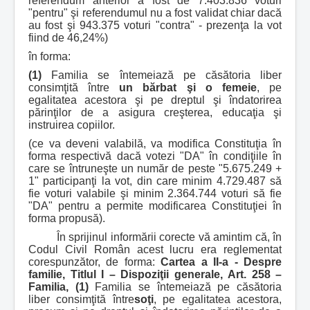
referendum anterior a fost de 7.403.836 voturi
"pentru" şi referendumul nu a fost validat chiar dacă
au fost şi 943.375 voturi "contra" - prezenţa la vot
fiind de 46,24%)
în forma:
(1)
Familia se întemeiază pe căsătoria liber
consimţită între
un bărbat şi o femeie
, pe
egalitatea acestora şi pe dreptul şi îndatorirea
părinţilor de a asigura creşterea, educaţia şi
instruirea copiilor.
(ce va deveni valabilă, va modifica Constituţia în
forma respectivă dacă votezi "DA" în condiţiile în
care se întruneşte un număr de peste "5.675.249 +
1" participanţi la vot, din care minim 4.729.487 să
fie voturi valabile şi minim 2.364.744 voturi să fie
"DA" pentru a permite modificarea Constituţiei în
forma propusă).
În sprijinul informării corecte vă amintim că, în
Codul Civil Român acest lucru era reglementat
corespunzător, de forma:
Cartea a II-a -
Despre
familie,
Titlul I – Dispoziţii generale,
Art.
25
8 –
Familia,
(1)
Familia se întemeiază pe căsătoria
liber consimţită între
soţi
, pe egalitatea acestora,