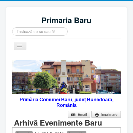
Primaria Baru
Căutare
...
Comută
navigarea
Home
Despre noi
Noutăţi
Contact
Primăria Comunei Baru, județ Hunedoara,
Servicii Online
România
Monitorul Oficial Local
Email
Imprimare
Arhivă Evenimente Baru