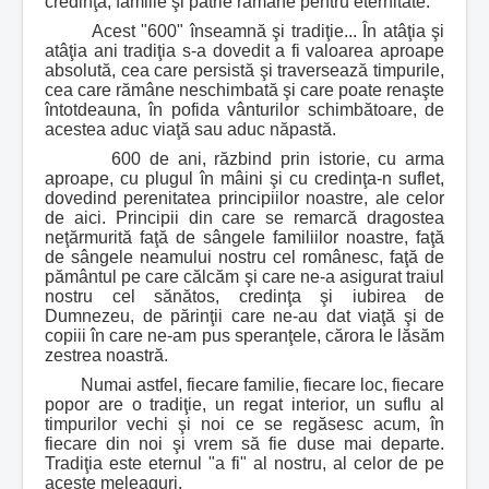
credinţă, familie şi patrie rămâne pentru eternitate.
Acest "600" înseamnă şi tradiţie... În atâţia şi
atâţia ani tradiţia s-a dovedit a fi valoarea aproape
absolută, cea care persistă şi traversează timpurile,
cea care rămâne neschimbată şi care poate renaşte
întotdeauna, în pofida vânturilor schimbătoare, de
acestea aduc viaţă sau aduc năpastă.
600 de ani, răzbind prin istorie, cu arma
aproape, cu plugul în mâini şi cu credinţa-n suflet,
dovedind perenitatea principiilor noastre, ale celor
de aici. Principii din care se remarcă dragostea
neţărmurită faţă de sângele familiilor noastre, faţă
de sângele neamului nostru cel românesc, faţă de
pământul pe care călcăm şi care ne-a asigurat traiul
nostru cel sănătos, credinţa şi iubirea de
Dumnezeu, de părinţii care ne-au dat viaţă şi de
copiii în care ne-am pus speranţele, cărora le lăsăm
zestrea noastră.
Numai astfel, fiecare familie, fiecare loc, fiecare
popor are o tradiţie, un regat interior, un suflu al
timpurilor vechi şi noi ce se regăsesc acum, în
fiecare din noi şi vrem să fie duse mai departe.
Tradiţia este eternul "a fi" al nostru, al celor de pe
aceste meleaguri.