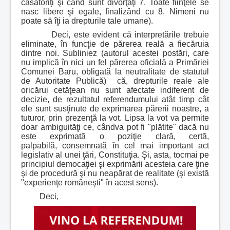
căsătoriţi şi când sunt divorţaţi 7. Toate fiinţele se
nasc libere şi egale, finalizând cu 8. Nimeni nu
poate să îţi ia drepturile tale umane).
Deci, este evident că interpretările trebuie
eliminate, în funcţie de părerea reală a fiecăruia
dintre noi. Subliniez (autorul acestei postări, care
nu implică în nici un fel părerea oficială a Primăriei
Comunei Baru, obligată la neutralitate de statutul
de Autoritate Publică) că, drepturile reale ale
oricărui cetăţean nu sunt afectate indiferent de
decizie, de rezultatul referendumului atât timp cât
ele sunt susţinute de exprimarea părerii noastre, a
tuturor, prin prezenţă la vot. Lipsa la vot va permite
doar ambiguităţi ce, cândva pot fi "plătite" dacă nu
este exprimată o poziţie clară, certă,
palpabilă, consemnată în cel mai important act
legislativ al unei ţări, Constituţia. Şi, asta, tocmai pe
principiul democaţiei şi exprimării acesteia care ţine
şi de procedură şi nu neapărat de realitate (şi există
"experienţe româneşti" în acest sens).
Deci,