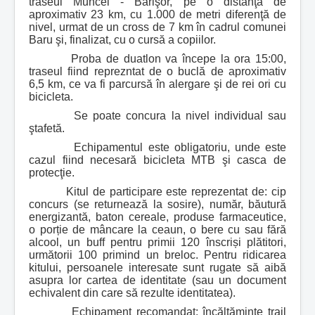
traseul Muncel - Bărişor, pe o distanţă de
aproximativ 23 km, cu 1.000 de metri diferenţă de
nivel, urmat de un cross de 7 km în cadrul comunei
Baru şi, finalizat, cu o cursă a copiilor.
Proba de duatlon va începe la ora 15:00,
traseul fiind reprezntat de o buclă de aproximativ
6,5 km, ce va fi parcursă în alergare şi de rei ori cu
bicicleta.
Se poate concura la nivel individual sau
ştafetă.
Echipamentul este obligatoriu, unde este
cazul fiind necesară bicicleta MTB şi casca de
protecţie.
Kitul de participare este reprezentat de:
cip
concurs (se returnează la sosire), număr, băutură
energizantă, baton cereale, produse farmaceutice,
o porție de mâncare la ceaun, o bere cu sau fără
alcool, un buff pentru primii 120 înscriși plătitori,
următorii 100 primind un breloc.
Pentru ridicarea
kitului, persoanele interesate sunt rugate să aibă
asupra lor cartea de identitate (sau un document
echivalent din care să rezulte identitatea).
Echipament recomandat:
încălțăminte trail