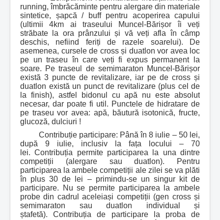
running, îmbrăcăminte pentru alergare din materiale
sintetice, șapcă / buff pentru acoperirea capului
(ultimii 4km ai traseului Muncel-Bărișor îi veți
străbate la ora prânzului și vă veți afla în câmp
deschis, nefiind feriți de razele soarelui). De
asemenea, cursele de cross și duatlon vor avea loc
pe un traseu în care veți fi expus permanent la
soare. P
e traseul de semimaraton Muncel-Bărișor
există 3 puncte de revitalizare, iar pe de cross și
duatlon există un punct de revitalizare (plus cel de
la finish), astfel bidonul cu apă nu este absolut
necesar, dar poate fi util. Punctele de hidratare de
pe traseu vor avea: apă, băutură isotonică, fructe,
glucoză, dulciuri !
Contribuție participare:
Până în 8 iulie – 50 lei,
d
upă 9 iulie, inclusiv la fața locului – 70
lei.
Contribuția permite participarea la una dintre
competiții (alergare sau duatlon). Pentru
participarea la ambele competiții ale zilei se va plăti
în plus 30 de lei – primindu-se un singur kit de
participare. Nu se permite participarea la ambele
probe din cadrul aceleiași competiții (gen cross și
semimaraton sau duatlon individual și
ștafetă).
Contribuția de participare la proba de