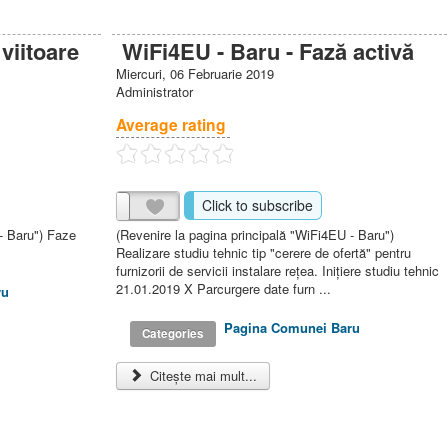
viitoare
WiFi4EU - Baru - Fază activă
Miercuri, 06 Februarie 2019
Administrator
Average rating
Click to subscribe
- Baru") Faze
(Revenire la pagina principală "WiFi4EU - Baru")
Realizare studiu tehnic tip "cerere de ofertă" pentru
furnizorii de servicii instalare reţea. Iniţiere studiu tehnic
21.01.2019 X Parcurgere date furn ...
ru
Pagina Comunei Baru
Categories
Citește mai mult...