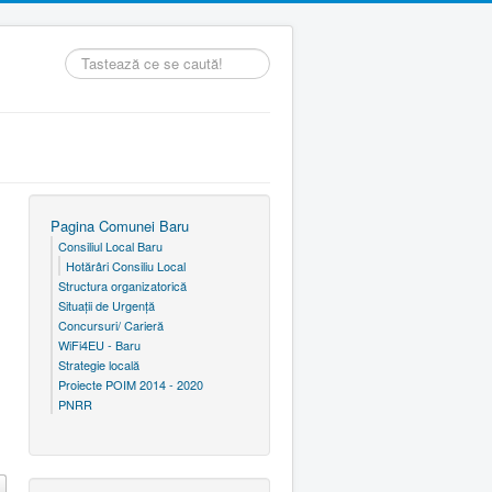
Căutare
...
Pagina Comunei Baru
Consiliul Local Baru
Hotărâri Consiliu Local
Structura organizatorică
Situaţii de Urgenţă
Concursuri/ Carieră
WiFi4EU - Baru
Strategie locală
Proiecte POIM 2014 - 2020
PNRR