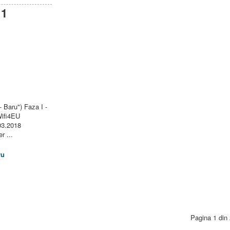
 1
- Baru") Faza I -
Wifi4EU
.03.2018
r ...
ru
Pagina 1 din