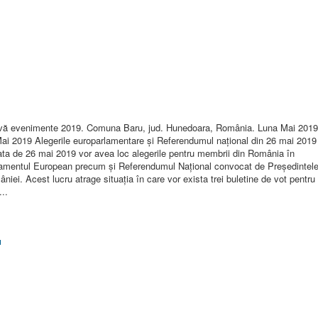
vă evenimente 2019. Comuna Baru, jud. Hunedoara, România. Luna Mai 2019
ai 2019 Alegerile europarlamentare şi Referendumul naţional din 26 mai 2019
ata de 26 mai 2019 vor avea loc alegerile pentru membrii din România în
amentul European precum şi Referendumul Naţional convocat de Preşedintel
niei. Acest lucru atrage situaţia în care vor exista trei buletine de vot pentru
...
u