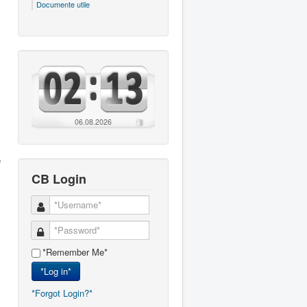
Documente utile
06.08.2026
e
CB Login
*Remember Me*
*Log in*
*Forgot Login?*