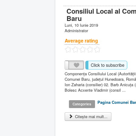
Consiliul Local al Co
Baru
Luni, 10 Iunie 2019
Administrator
Average rating
Click to subscribe
Componenţa Consiliului Local (Autorităţii 
Comunei Baru, judeţul Hunedoara, Român
Ion Zaharia (consilier) 02. Barb Anicuţa (
Bolesc Acxente Vladimir (consil ...
Pagina Comunei Ba
Categories
Citește mai mult...