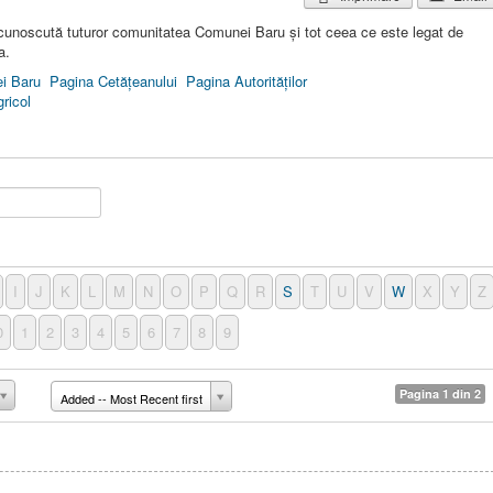
cunoscută tuturor comunitatea Comunei Baru şi tot ceea ce este legat de
a.
i Baru
Pagina Cetăţeanului
Pagina Autorităţilor
ricol
I
J
K
L
M
N
O
P
Q
R
S
T
U
V
W
X
Y
Z
0
1
2
3
4
5
6
7
8
9
Pagina 1 din 2
Added -- Most Recent first