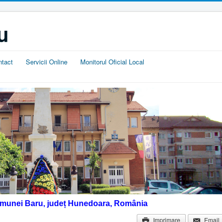
u
ntact
Servicii Online
Monitorul Oficial Local
omunei Baru, județ Hunedoara, România
Imprimare
Email