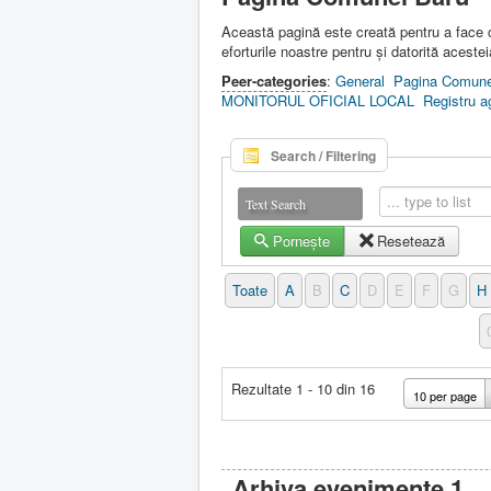
Această pagină este creată pentru a face 
eforturile noastre pentru şi datorită acestei
Peer-categories
:
General
Pagina Comune
MONITORUL OFICIAL LOCAL
Registru ag
Search / Filtering
Text Search
Pornește
Resetează
Toate
A
B
C
D
E
F
G
H
Rezultate 1 - 10 din 16
10 per page
Arhiva evenimente 1