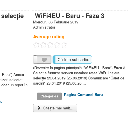
 selecţie
WiFi4EU - Baru - Faza 3
Miercuri, 06 Februarie 2019
Administrator
Average rating
Click to subscribe
(Revenire la pagina principală "WiFi4EU - Baru") Faza 3 -
Selecţie furnizor servicii instalare reţea WiFi. Iniţiere
 - Baru") Anexa
selecţie 23.04.2019 (25.06.2019) Comunicare "Caiet de
nizori selectaţi.
sarcini" 23.04.2019 (25.06.20 ...
i doar un reper în
Pagina Comunei Baru
Categories
ru
Citește mai mult...