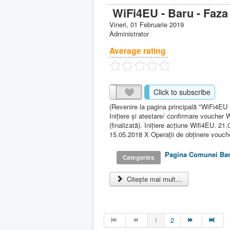
WiFi4EU - Baru - Faza
Vineri, 01 Februarie 2019
Administrator
Average rating
Click to subscribe
(Revenire la pagina principală "WiFi4EU 
Iniţiere şi atestare/ confirmare voucher 
(finalizată). Iniţiere acţiune Wifi4EU. 21
15.05.2018 X Operaţii de obţinere vouche
Pagina Comunei Ba
Categories
Citește mai mult...
1
2