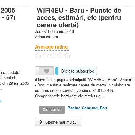
 2005
WiFi4EU - Baru - Puncte de
 - 57)
acces, estimări, etc (pentru
cerere ofertă)
Joi, 07 Februarie 2019
Administrator
Average rating
Click to subscribe
aru, Judeţul
i local al
(Revenire la pagina principală "WiFi4EU - Baru") Anexa I
5 din 29 iun 2005
- Documentaţie realizare cerere de ofertă în colaborare
..
cu furnizorii de servicii (versiune 31.01.2019).
Componentele hardware ale reţelei (la ...
ru
Pagina Comunei Baru
Categories
Citește mai mult...