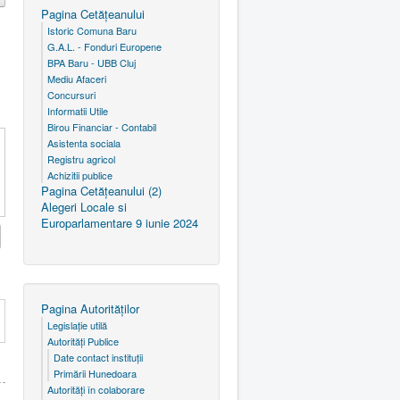
Pagina Cetăţeanului
Istoric Comuna Baru
G.A.L. - Fonduri Europene
BPA Baru - UBB Cluj
Mediu Afaceri
Concursuri
Informatii Utile
Birou Financiar - Contabil
Asistenta sociala
Registru agricol
Achizitii publice
Pagina Cetăţeanului (2)
Alegeri Locale si
Europarlamentare 9 iunie 2024
Pagina Autorităţilor
Legislaţie utilă
Autorităţi Publice
Date contact instituţii
Primării Hunedoara
Autorităţi în colaborare