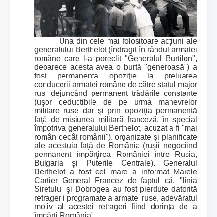
Una din cele mai folositoare acţiuni ale
generalului Berthelot (îndrăgit în rândul armatei
române care l-a poreclit "Generalul Burtilon",
deoarece acesta avea o burtă "generoasă") a
fost permanenta opoziţie la preluarea
conducerii armatei române de către statul major
rus, dejuncând permanent trădările constante
(uşor deductibile de pe urma manevrelor
militare ruse dar şi prin opoziţia permanentă
faţă de misiunea militară franceză, în special
împotriva generalului Berthelot, acuzat a fi "mai
român decât românii"), organizate şi planificate
ale acestuia faţă de România (ruşii negociind
permanent împărţirea României între Rusia,
Bulgaria şi Puterile Centrale). Generalul
Berthelot a fost cel mare a informat Marele
Cartier General Francez de faptul că, "linia
Siretului şi Dobrogea au fost pierdute datorită
retragerii programate a armatei ruse, adevăratul
motiv al acestei retrageri fiind dorinţa de a
împărţi România".