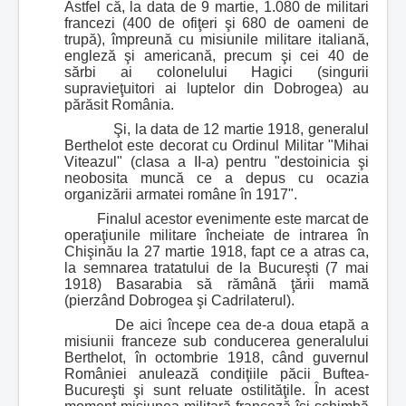
Astfel că, la data de 9 martie, 1.080 de militari
francezi (400 de ofiţeri şi 680 de oameni de
trupă), împreună cu misiunile militare italiană,
engleză şi americană, precum şi cei 40 de
sărbi ai colonelului Hagici (singurii
supravieţuitori ai luptelor din Dobrogea) au
părăsit România.
Şi, la data de 12 martie 1918, generalul
Berthelot este decorat cu Ordinul Militar "Mihai
Viteazul" (clasa a II-a) pentru "destoinicia şi
neobosita muncă ce a depus cu ocazia
organizării armatei române în 1917".
Finalul acestor evenimente este marcat de
operaţiunile militare încheiate de intrarea în
Chişinău la 27 martie 1918, fapt ce a atras ca,
la semnarea tratatului de la Bucureşti (7 mai
1918) Basarabia să rămână ţării mamă
(pierzând Dobrogea şi Cadrilaterul).
De aici începe cea de-a doua etapă a
misiunii franceze sub conducerea generalului
Berthelot, în octombrie 1918, când guvernul
României anulează condiţiile păcii Buftea-
Bucureşti şi sunt reluate ostilităţile. În acest