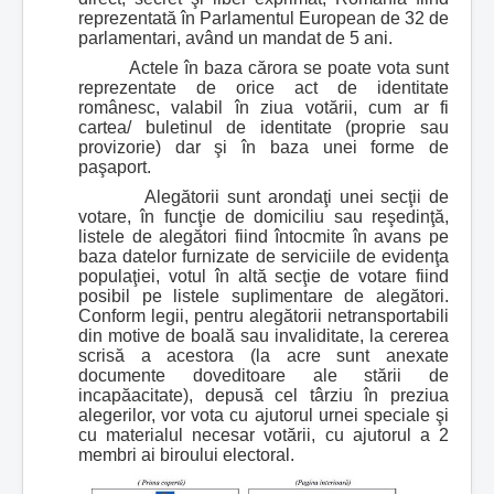
reprezentată în Parlamentul European de 32 de
parlamentari, având un mandat de 5 ani.
Actele în baza cărora se poate vota sunt
reprezentate de orice act de identitate
românesc, valabil în ziua votării, cum ar fi
cartea/ buletinul de identitate (proprie sau
provizorie) dar şi în baza unei forme de
paşaport.
Alegătorii sunt arondaţi unei secţii de
votare, în funcţie de domiciliu sau reşedinţă,
listele de alegători fiind întocmite în avans pe
baza datelor furnizate de serviciile de evidenţa
populaţiei, votul în altă secţie de votare fiind
posibil pe listele suplimentare de alegători.
Conform legii, pentru alegătorii netransportabili
din motive de boală sau invaliditate, la cererea
scrisă a acestora (la acre sunt anexate
documente doveditoare ale stării de
incapăacitate), depusă cel târziu în preziua
alegerilor, vor vota cu ajutorul urnei speciale şi
cu materialul necesar votării, cu ajutorul a 2
membri ai biroului electoral.