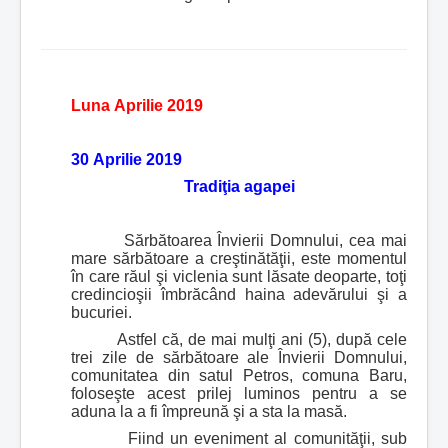
Luna Aprilie 2019
30 Aprilie 2019
Tradiţia agapei
Sărbătoarea Învierii Domnului, cea mai
mare sărbătoare a creştinătăţii, este momentul
în care răul şi viclenia sunt lăsate deoparte, toţi
credincioşii îmbrăcând haina adevărului şi a
bucuriei.
Astfel că, de mai mulţi ani (5), după cele
trei zile de sărbătoare ale Învierii Domnului,
comunitatea din satul Petros, comuna Baru,
foloseşte acest prilej luminos pentru a se
aduna la a fi împreună şi a sta la masă.
Fiind un eveniment al comunităţii, sub