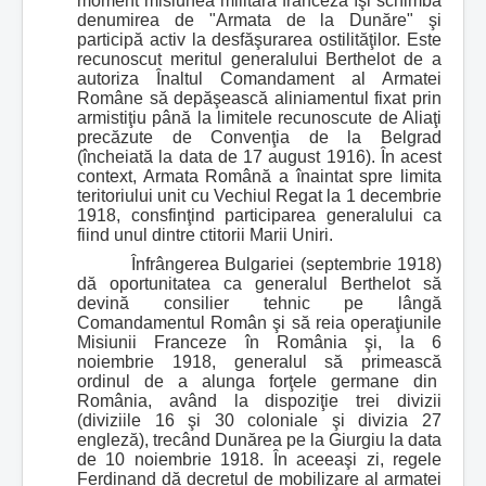
moment misiunea militară franceză îşi schimbă
denumirea de "Armata de la Dunăre" şi
participă activ la desfăşurarea ostilităţilor. Este
recunoscut meritul generalului Berthelot de a
autoriza Înaltul Comandament al Armatei
Române să depăşească aliniamentul fixat prin
armistiţiu până la limitele recunoscute de Aliaţi
precăzute de Convenţia de la Belgrad
(încheiată la data de 17 august 1916). În acest
context, Armata Română a înaintat spre limita
teritoriului unit cu Vechiul Regat la 1 decembrie
1918, consfinţind participarea generalului ca
fiind unul dintre ctitorii Marii Uniri.
Înfrângerea Bulgariei (septembrie 1918)
dă oportunitatea ca generalul Berthelot să
devină consilier tehnic pe lângă
Comandamentul Român şi să reia operaţiunile
Misiunii Franceze în România şi, la 6
noiembrie 1918, generalul să primească
ordinul de a alunga forţele germane din
România, având la dispoziţie trei divizii
(diviziile 16 şi 30 coloniale şi divizia 27
engleză), trecând Dunărea pe la Giurgiu la data
de 10 noiembrie 1918. În aceeaşi zi, regele
Ferdinand dă decretul de mobilizare al armatei