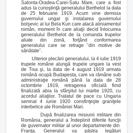
Salonta-Oradea-Carei-Satu Mare, care a fost
adus la cunoştinţă generalului Berthelot la data
de 25 februarie 1919. Acum vine demisia
guvernului ungar şi instalarea guvernului
bolşevic al lui Bela Kun care atacă aliniamentul
român, moment în care aliaţii decid înlocuirea
generalului Berthelot de la comanda trupelor
aliate din zonă, forţând conformarea
generalului care se retrage "din motive de
sănătate".
Ulterior plecării generalului, la 4 iulie 1919
trupele române alungă trupele ungare la vest
de Tisa şi, la data de 4 august 1919 armata
română ocupă Budapesta, care va rămâne sub
administraţie română până la data de 28
octombrie 1919, retragerea oficială fiind
finalizată abia la sfârşitul lui martie 1920, cu
acordul aliaţilor. Tratatul de pace cu Ungaria
semnat 4 iunie 1920 consfinţeşte graniţele
interbelice ale României Mari.
După finalizarea misiunii militare din
România, generalul a îndeplinit diferite funcţii
de guvernator militar al unor departamente din
Franţa. Generalul va păstra legături