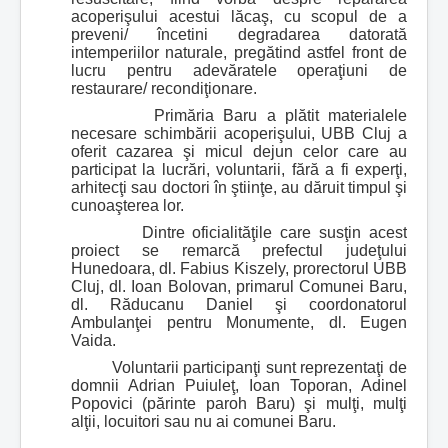
acoperişului acestui lăcaş, cu scopul de a
preveni/ încetini degradarea datorată
intemperiilor naturale, pregătind astfel front de
lucru pentru adevăratele operaţiuni de
restaurare/ recondiţionare.
Primăria Baru a plătit materialele
necesare schimbării acoperişului, UBB Cluj a
oferit cazarea şi micul dejun celor care au
participat la lucrări, voluntarii, fără a fi experţi,
arhitecţi sau doctori în ştiinţe, au dăruit timpul şi
cunoaşterea lor.
Dintre oficialităţile care susţin acest
proiect se remarcă prefectul judeţului
Hunedoara, dl. Fabius Kiszely, prorectorul UBB
Cluj, dl. Ioan Bolovan, primarul Comunei Baru,
dl. Răducanu Daniel şi coordonatorul
Ambulanţei pentru Monumente, dl. Eugen
Vaida.
Voluntarii participanţi sunt reprezentaţi de
domnii Adrian Puiuleţ, Ioan Toporan, Adinel
Popovici (părinte paroh Baru) şi mulţi, mulţi
alţii, locuitori sau nu ai comunei Baru.