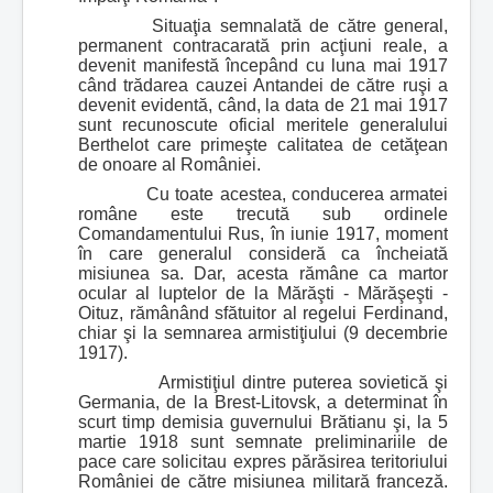
Situaţia semnalată de către general,
permanent contracarată prin acţiuni reale, a
devenit manifestă începând cu luna mai 1917
când trădarea cauzei Antandei de către ruşi a
devenit evidentă, când, la data de 21 mai 1917
sunt recunoscute oficial meritele generalului
Berthelot care primeşte calitatea de cetăţean
de onoare al României.
Cu toate acestea, conducerea armatei
române este trecută sub ordinele
Comandamentului Rus, în iunie 1917, moment
în care generalul consideră ca încheiată
misiunea sa. Dar, acesta rămâne ca martor
ocular al luptelor de la Mărăşti - Mărăşeşti -
Oituz, rămânând sfătuitor al regelui Ferdinand,
chiar şi la semnarea armistiţiului (9 decembrie
1917).
Armistiţiul dintre puterea sovietică şi
Germania, de la Brest-Litovsk, a determinat în
scurt timp demisia guvernului Brătianu şi, la 5
martie 1918 sunt semnate preliminariile de
pace care solicitau expres părăsirea teritoriului
României de către misiunea militară franceză.