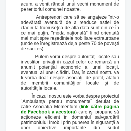
acum, a venit rândul unui vechi monument de
pe teritoriul comunei noastre.
Antreprenori care să se angajeze într-o
adevărată aventură de a readuce astfel de
clădiri la frumuseţea de altă dată sunt din ce în
ce mai puţin, "moda naţională" fiind orientată
mai mult spre reşedinţele nobiliare extraurbane
(unde se înregistrează deja peste 70 de poveşti
de succes).
Putem vorbi despre autorităţi locale sau
investitori privaţi în cazul celor ce remarcă un
anumit potenţial economic al unei locaţii,
eventual al unei clădiri. Dar, în cazul nostru va
fi vorba doar despre asociaţii de profil, alături
de membrii comunităţilor locale şi de
autorităţile locale.
În cazul nostru este vorba despre proiectul
"Ambulanţa pentru monumente" derulat de
către Asociaţia Momentum (
link către pagina
de Facebook a acestora
) care îşi propune să
acţioneze eficient în domeniul salvgardării
patrimoniului imobil prin punerea în siguranţă a
unor obiective importante din sudul