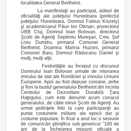
localitatea General Berthelot.
La manifestaţii au participat, alături de
oficialităţi ale judeţului Hunedoara (prefectul
judeţului Hunedoara, Domnul Fabius Kiszely)
şi academicianul Păun Ion Otiman, prorectorul
UBB Cluj, Domnul Ioan Bolovan, directorul
Şcolii de Agenţi Septimiu Mureşan, Cms. Şef
Liviu Dumitru, primarul Comunei General
Berthelot, Doamna Marina Huzoni, primarul
Comunei Baru, Domnul Răducanu Daniel şi
mulţi, mulţi alţii.
Festivităţile au început cu discursul
Domnului Ioan Bolovan urmate de intonarea
imnului de stat ale României şi imnului Uniunii
Europene. Apoi au fost depuse coroane, jerbe
şi flori la bustul generalului Berthelot din incinta
Centrului de Dezvoltare Durabilă Ţara
Haţegului, cum este denumit acum conacul
generalului, de către elevii Şcolii de Agenţi. Au
urmat şedinţele foto la care participanţii au
purtat costumele militare ale epocii dar şi
costume populare. În final a avut loc o sesiune
de comunicări ştiinţifice sub genericul "100 de
ani de la încheierea misiunii oficiale a