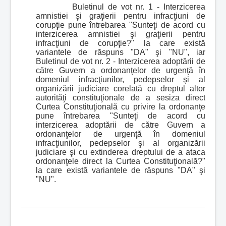
Buletinul de vot nr. 1 - Interzicerea
amnistiei şi graţierii pentru infracţiuni de
corupţie pune întrebarea "Sunteţi de acord cu
interzicerea amnistiei şi graţierii pentru
infracţiuni de corupţie?" la care există
variantele de răspuns "DA" şi "NU", iar
Buletinul de vot nr. 2 - Interzicerea adoptării de
către Guvern a ordonanţelor de urgenţă în
domeniul infracţiunilor, pedepselor şi al
organizării judiciare corelată cu dreptul altor
autorităţi constituţionale de a sesiza direct
Curtea Constituţională cu privire la ordonanţe
pune întrebarea "Sunteţi de acord cu
interzicerea adoptării de către Guvern a
ordonanţelor de urgenţă în domeniul
infracţiunilor, pedepselor şi al organizării
judiciare şi cu extinderea dreptului de a ataca
ordonanţele direct la Curtea Constituţională?"
la care există variantele de răspuns "DA" şi
"NU".