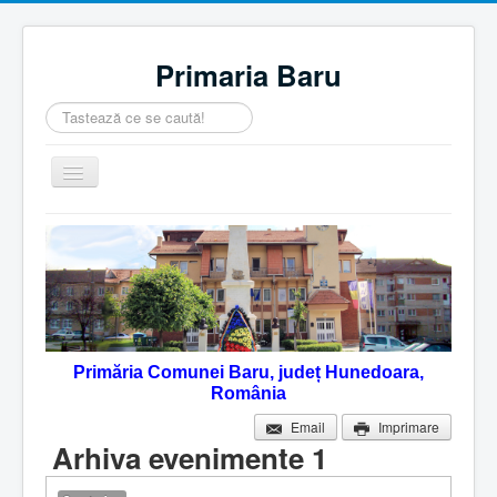
Primaria Baru
Căutare
...
Comută
navigarea
Home
Despre noi
Noutăţi
Contact
Primăria Comunei Baru, județ Hunedoara,
Servicii Online
România
Monitorul Oficial Local
Email
Imprimare
Arhiva evenimente 1