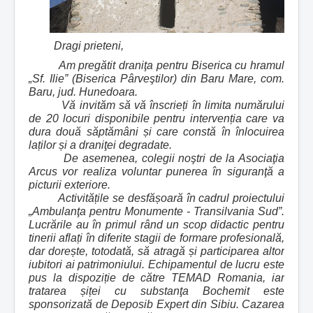
Dragi prieteni,
Am pregătit draniţa pentru Biserica cu hramul
„Sf. Ilie” (Biserica Pârveştilor) din Baru Mare, com.
Baru, jud. Hunedoara.
Vă invităm să vă înscrieți în limita numărului
de 20 locuri disponibile pentru intervenția care va
dura două săptămâni și care constă în înlocuirea
laților și a draniţei degradate.
De asemenea, colegii noştri de la Asociaţia
Arcus vor realiza voluntar punerea în siguranţă a
picturii exteriore.
Activitățile se desfășoară în cadrul proiectului
„Ambulanţa pentru Monumente - Transilvania Sud”.
Lucrările au în primul rând un scop didactic pentru
tinerii aflați în diferite stagii de formare profesională,
dar dorește, totodată, să atragă și participarea altor
iubitori ai patrimoniului. Echipamentul de lucru este
pus la dispoziție de către TEMAD Romania, iar
tratarea șiței cu substanţa Bochemit este
sponsorizată de Deposib Expert din Sibiu. Cazarea