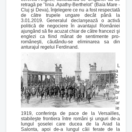
retragă pe "linia .Apathy-Berthelot" (Baia Mare -
Cluj şi Deva), înţelegere ce nu a fost respectată
de către trupele ungare decât până la
3.01.2019. Generalul declanşează o activă
politică de negociere în avantajul României
ajungând să fie acuzat chiar de către francezi şi
englezi ca fiind mânat de sentimente pro-
româneşti, căutându-se eliminarea sa din
anturajul regelui Ferdinand.
L
a
2
5
fe
br
u
ar
ie
1919, conferinţa de pace de la Versailles,
stabileşte frontiera între români şi unguri de-a
lungul şoselei care ducea de la Arad la
Salonta, apoi de-a lungul căii ferate de la