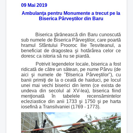
09 Mai 2019
Ambulanţa pentru Monumente a trecut pe la
Biserica Pârveştilor din Baru
Biserica ţărănească din Baru cunoscută
sub numele de Biserica Pârveştilor, care poartă
hramul Sfântului Prooroc Ilie Tesviteanul, a
beneficiat de dragostea şi hotărârea celor ce
doresc ca istoria să nu se piardă.
Potrivit legendelor locale, biserica a fost
ridicată de către un sătean, pe nume Pârvu (de
aici şi numele de "BIserica Pârveştilor"), cu
banii primiţi de la o ceată de haiduci, pe locul
unei mai vechi biserici din lemn (ce exista de
undeva din secolul al XV-lea), biserica fiind
menţionată în tabelele recensămintelor
ecleziastice din anii 1733 şi 1750 şi pe harta
iosefină a Transilvaniei (1769 - 1773).