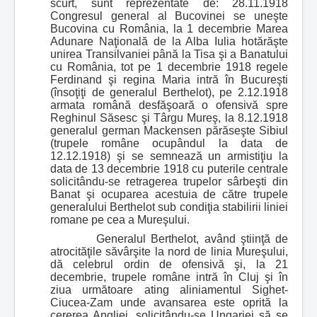
scurt, sunt reprezentate de: 28.11.1918
Congresul general al Bucovinei se uneşte
Bucovina cu România, la 1 decembrie Marea
Adunare Naţională de la Alba Iulia hotărăşte
unirea Transilvaniei până la Tisa şi a Banatului
cu România, tot pe 1 decembrie 1918 regele
Ferdinand şi regina Maria intră în Bucureşti
(însoţiţi de generalul Berthelot), pe 2.12.1918
armata română desfăşoară o ofensivă spre
Reghinul Săsesc şi Târgu Mureş, la 8.12.1918
generalul german Mackensen părăseşte Sibiul
(trupele române ocupândul la data de
12.12.1918) şi se semnează un armistiţiu la
data de 13 decembrie 1918 cu puterile centrale
solicitându-se retragerea trupelor sârbeşti din
Banat şi ocuparea acestuia de către trupele
generalului Berthelot sub condiţia stabilirii liniei
romane pe cea a Mureşului.
Generalul Berthelot, având ştiinţă de
atrocităţile săvârşite la nord de linia Mureşului,
dă celebrul ordin de ofensivă şi, la 21
decembrie, trupele române intră în Cluj şi în
ziua următoare ating aliniamentul Sighet-
Ciucea-Zam unde avansarea este oprită la
cererea Angliei, solicitându-se Ungariei să se