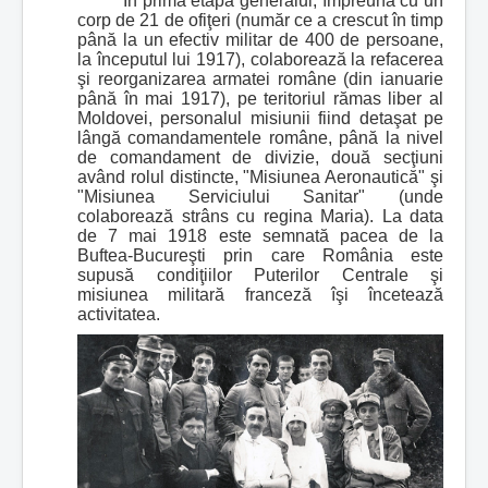
În prima etapă generalul, împreună cu un
corp de 21 de ofiţeri (număr ce a crescut în timp
până la un efectiv militar de 400 de persoane,
la începutul lui 1917), colaborează la refacerea
şi reorganizarea armatei române (din ianuarie
până în mai 1917), pe teritoriul rămas liber al
Moldovei, personalul misiunii fiind detaşat pe
lângă comandamentele române, până la nivel
de comandament de divizie, două secţiuni
având rolul distincte, "Misiunea Aeronautică" şi
"Misiunea Serviciului Sanitar" (unde
colaborează strâns cu regina Maria). La data
de 7 mai 1918 este semnată pacea de la
Buftea-Bucureşti prin care România este
supusă condiţiilor Puterilor Centrale şi
misiunea militară franceză îşi încetează
activitatea.