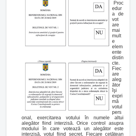
Proc
edur
a de
vot
are
mai
mult
e
elem
ente
distin
cte.
Fiec
are
aleg
ător
îşi
expri
mă
votul
pers
onal, exercitarea votului în numele altui
alegător fiind interzisă. Orice control asupra
modului în care votează un alegător este
interzisă, votul fiind secret. Fiecare cetăţean