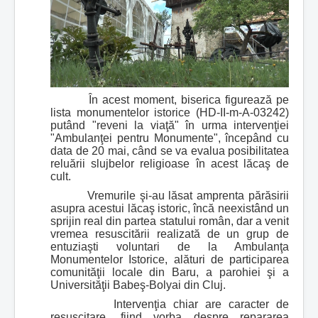
În acest moment, biserica figurează pe
lista monumentelor istorice (HD-II-m-A-03242)
putând "reveni la viaţă" în urma intervenţiei
"Ambulanţei pentru Monumente", începând cu
data de 20 mai, când se va evalua posibilitatea
reluării slujbelor religioase în acest lăcaş de
cult.
Vremurile şi-au lăsat amprenta părăsirii
asupra acestui lăcaş istoric, încă neexistând un
sprijin real din partea statului român, dar a venit
vremea resuscitării realizată de un grup de
entuziaşti voluntari de la Ambulanţa
Monumentelor Istorice, alături de participarea
comunităţii locale din Baru, a parohiei şi a
Universităţii Babeş-Bolyai din Cluj.
Intervenţia chiar are caracter de
resuscitare, fiind vorba despre repararea