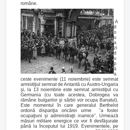
române.
A
d
o
u
a
zi
d
u
p
ă
a
ceste evenimente (11 noiembrie) este semnat
armistiţiul semnat de Antantă cu Austro-Ungaria
şi, la 13 noiembrie este semnat armistiţiul cu
Germania (cu toate acestea, Dobrogea va
rămâne bulgarilor şi sârbii vor ocupa Banatul).
Este momentul în care generalul Berthelot
ordonă dispariţia oricărei urme "a fostei
ocupaţiuni şi administraţii inamice". Urmează
măsuri militare energice ce vor fi desfăşurate
până la începutul lui 1919. Evenimentele, pe