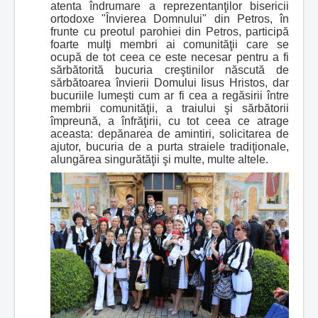
atenta îndrumare a reprezentanţilor bisericii
ortodoxe "Învierea Domnului" din Petros, în
frunte cu preotul parohiei din Petros, participă
foarte mulţi membri ai comunităţii care se
ocupă de tot ceea ce este necesar pentru a fi
sărbătorită bucuria creştinilor născută de
sărbătoarea învierii Domului Iisus Hristos, dar
bucuriile lumeşti cum ar fi cea a regăsirii între
membrii comunităţii, a traiului şi sărbătorii
împreună, a înfrăţirii, cu tot ceea ce atrage
aceasta: depănarea de amintiri, solicitarea de
ajutor, bucuria de a purta straiele tradiţionale,
alungărea singură
tăţii şi multe, multe altele.