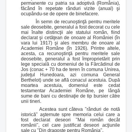
permanente cu patria sa adoptivă (România),
făcând în repetate rânduri vizite (anual) şi
ocupându-se de opere de binefacere.
În semn de recunoştinţă pentru meritele
sale deosebite, generalul a fost decorat cu cele
mai înalte distincţii ale statului român, fiind
declarat şi cetăţean de onoare al României (în
vara lui 1917) şi ales membru de onoare al
Academiei Române (în 1926). Printre altele,
acesta, ca recunoştinţă pentru meritele sale
deosebite, generalul a fost împroprietărit prin
lege specială cu domeniul de la Fărcădinul de
Jos (conac + 70 ha de teren în comuna Unirea,
judeţul Hunedoara, azi comuna General
Berthelot) unde se află conacul acestuia. După
moartea acestuia, domeniul este cedat
testamentar Academiei Române, pe lângă
sume de bani cu destinaţie de tip bursier către
unii tineri.
Acestea sunt câteva "rânduri de notă
istorică" aşternute spre memoria celui care a
fost declarat deseori "Mai român decât
românii", cel care justificat deseori acţiunile
sale cu "Din dragoste pentru România".