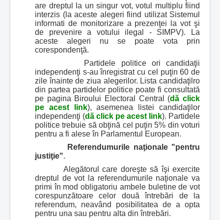
are dreptul la un singur vot, votul multiplu fiind
interzis (la aceste alegeri fiind utilizat Sistemul
informati de monitorizare a prezenţei la vot şi
de prevenire a votului ilegal - SIMPV). La
aceste alegeri nu se poate vota prin
corespondenţă.
Partidele politice ori candidaţii
independenţi s-au înregistrat cu cel puţin 60 de
zile înainte de ziua alegerilor. Lista candidaţilro
din partea partidelor politice poate fi consultată
pe pagina Biroului Electoral Central (
dă click
pe acest link
), asemenea listei candidaţilor
independenţi (
dă click pe acest link
). Partidele
politice trebuie să obţină cel puţin 5% din voturi
pentru a fi alese în Parlamentul European.
Referendumurile naţionale "pentru
justiţie"
.
Alegătorul care doreşte să îşi exercite
dreptul de vot la referendumurile naţionale va
primi în mod obligatoriu ambele buletine de vot
corespunzătoare celor două întrebări de la
referendum, neavând posibilitatea de a opta
pentru una sau pentru alta din întrebări.